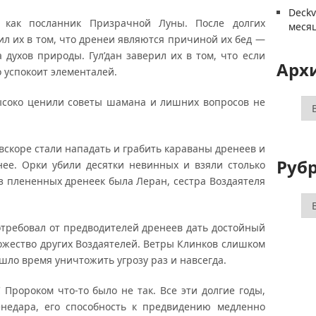
Deck
, как посланник Призрачной Луны. После долгих
меся
ил их в том, что дренеи являются причиной их бед —
 духов природы. Гул’дан заверил их в том, что если
Арх
о успокоит элементалей.
высоко ценили советы шамана и лишних вопросов не
Ар
вскоре стали нападать и грабить караваны дренеев и
Руб
ее. Орки убили десятки невинных и взяли столько
из плененных дренеек была Леран, сестра Воздаятеля
Ру
потребовал от предводителей дренеев дать достойный
ожество других Воздаятелей. Ветры Клинков слишком
шло время уничтожить угрозу раз и навсегда.
 Пророком что-то было не так. Все эти долгие годы,
недара, его способность к предвидению медленно