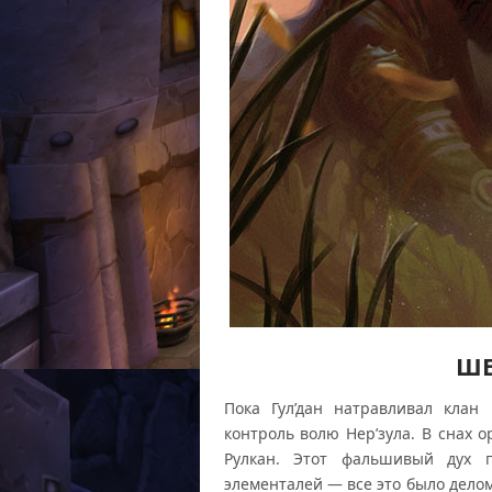
ШЕ
Пока Гул’дан натравливал клан
контроль волю Нер’зула. В снах 
Рулкан. Этот фальшивый дух п
элементалей — все это было делом