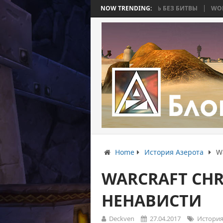
ТЬ 4: ВОЙНА, КОТОРАЯ ЗАКОНЧИЛАСЬ БЕЗ БИТВЫ
NOW TRENDING:
WORLD WAR BEE 2
Home
История Азерота
Wa
WARCRAFT CHR
НЕНАВИСТИ
Deckven
27.04.2017
История