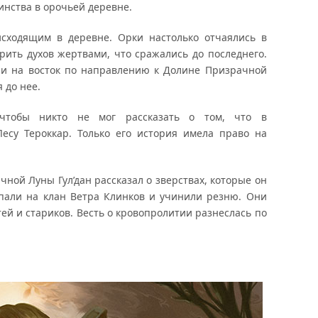
инства в орочьей деревне.
исходящим в деревне. Орки настолько отчаялись в
рить духов жертвами, что сражались до последнего.
ли на восток по направлению к Долине Призрачной
 до нее.
 чтобы никто не мог рассказать о том, что в
есу Тероккар. Только его история имела право на
ной Луны Гул’дан рассказал о зверствах, которые он
пали на клан Ветра Клинков и учинили резню. Они
ей и стариков. Весть о кровопролитии разнеслась по