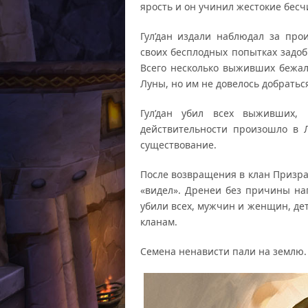
ярость и он учинил жестокие бесч
Гул’дан издали наблюдал за про
своих бесплодных попытках задоб
Всего несколько выживших бежа
Луны, но им не довелось добраться
Гул’дан убил всех выживших,
действительности произошло в Л
существование.
После возвращения в клан Призрач
«видел». Дренеи без причины на
убили всех, мужчин и женщин, дет
кланам.
Семена ненависти пали на землю.