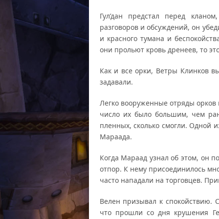
Гул’дан предстал перед кланом
разговоров и обсуждений, он убед
и красного тумана и беспокойства
они прольют кровь дренеев, то эт
Как и все орки, Ветры Клинков 
задавали.
Легко вооруженные отряды орков 
число их было большим, чем ран
пленных, сколько смогли. Одной 
Мараада.
Когда Мараад узнал об этом, он 
отпор. К нему присоединилось мн
часто нападали на торговцев. При
Велен призывал к спокойствию. С
что прошли со дня крушения Ге