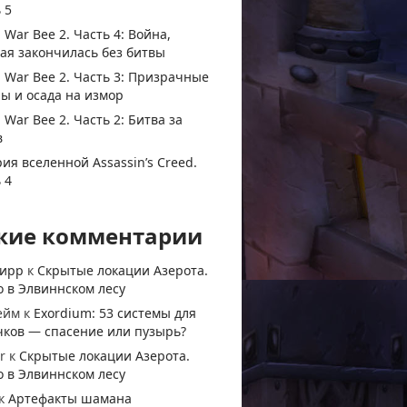
 5
 War Bee 2. Часть 4: Война,
ая закончилась без битвы
 War Bee 2. Часть 3: Призрачные
ы и осада на измор
 War Bee 2. Часть 2: Битва за
в
ия вселенной Assassin’s Creed.
 4
жие комментарии
тирр
к
Скрытые локации Азерота.
 в Элвиннском лесу
ейм
к
Exordium: 53 системы для
чков — спасение или пузырь?
r
к
Скрытые локации Азерота.
 в Элвиннском лесу
к
Артефакты шамана