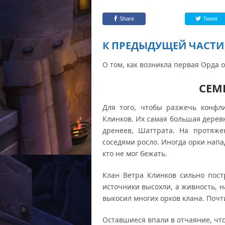
Share
Tweet
К ПРЕДЫДУЩЕЙ ЧАСТИ
О том, как возникла первая Орда 
СЕМ
Для того, чтобы разжечь конфли
Клинков. Их самая большая дерев
дренеев, Шаттрата. На протяж
соседями росло. Иногда орки напа
кто не мог бежать.
Клан Ветра Клинков сильно пост
источники высохли, а живность, н
выкосил многих орков клана. Почт
Оставшиеся впали в отчаяние, чт