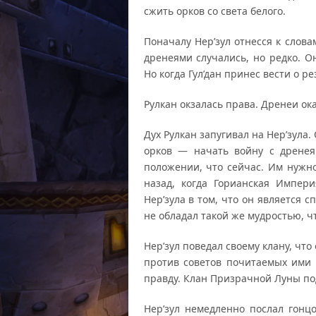
сжить орков со света белого.
Поначалу Нер’зул отнесся к слов
дренеями случались, но редко. О
Но когда Гул’дан принес вести о р
Рулкан окзалась права. Дренеи ока
Дух Рулкан запугивал на Нер’зула.
орков — начать войну с дренея
положении, что сейчас. Им нужн
назад, когда Горианская Импер
Нер’зула в том, что он является 
не обладал такой же мудростью, ч
Нер’зул поведал своему клану, что
против советов почитаемых ими 
правду. Клан Призрачной Луны под
Нер’зул немедленно послал гонц