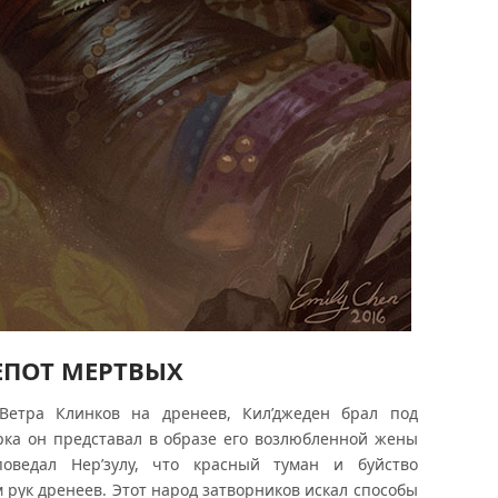
ПОТ МЕРТВЫХ
 Ветра Клинков на дренеев, Кил’джеден брал под
орка он представал в образе его возлюбленной жены
оведал Нер’зулу, что красный туман и буйство
 рук дренеев. Этот народ затворников искал способы