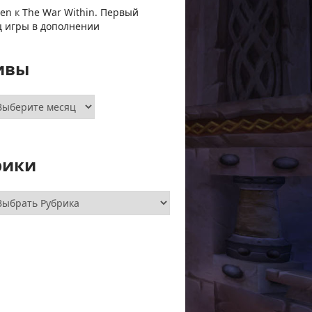
ven
к
The War Within. Первый
ц игры в дополнении
ивы
хивы
рики
брики