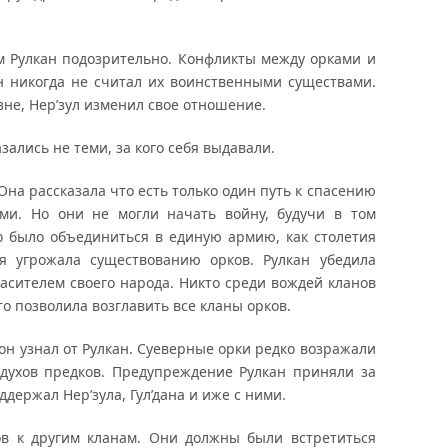
ам Рулкан подозрительно. Конфликты между орками и
н никогда не считал их воинственными существами.
езне, Нер’зул изменил свое отношение.
зались не теми, за кого себя выдавали.
 Она рассказала что есть только один путь к спасению
ми. Но они не могли начать войну, будучи в том
о было объединиться в единую армию, как столетия
ия угрожала существованию орков. Рулкан убедила
спасителем своего народа. Никто среди вождей кланов
то позволила возглавить все кланы орков.
 он узнал от Рулкан. Суеверные орки редко возражали
духов предков. Предупреждение Рулкан приняли за
держал Нер’зула, Гул’дана и иже с ними.
ов к другим кланам. Они должны были встретиться