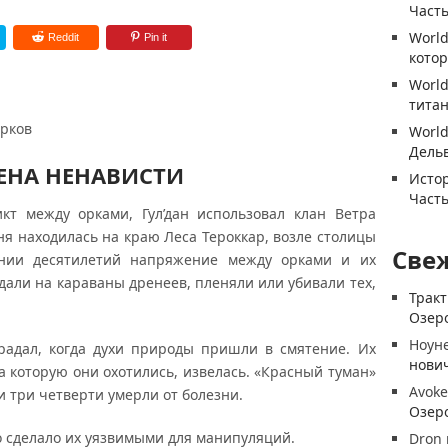
Часть
World
Reddit
Pin it
котор
World
титан
орков
World
Дель
ЕНА НЕНАВИСТИ
Истор
Часть
кт между орками, Гул’дан использовал клан Ветра
ня находилась на краю Леса Тероккар, возле столицы
Све
ении десятилетий напряжение между орками и их
дали на караваны дренеев, пленяли или убивали тех,
Трак
Озеро
Ноун
радал, когда духи природы пришли в смятение. Их
нови
а которую они охотились, извелась. «Красный туман»
Avoke
и три четверти умерли от болезни.
Озеро
о сделало их уязвимыми для манипуляций.
Dron