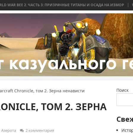
. ЧАСТЬ 3: ПРИЗРАЧНЫЕ ТИТАНЫ И ОСАДА НА ИЗМОР
WORLD WAR BEE
Поиск
rcraft Chronicle, том 2. Зерна ненависти
ONICLE, ТОМ 2. ЗЕРНА
Све
Истор
 Азерота
2 комментария