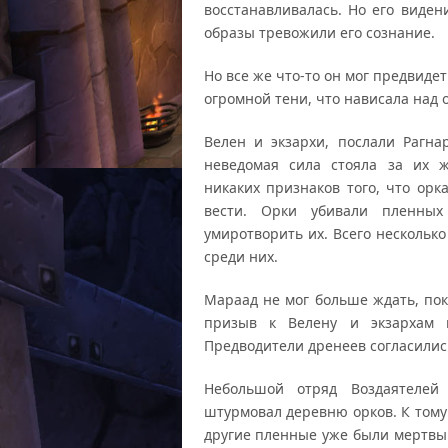
восстанавливалась. Но его виде
образы тревожили его сознание.
Но все же что-то он мог предвидет
огромной тени, что нависала над 
Велен и экзархи, послали Рагна
неведомая сила стояла за их ж
никаких признаков того, что орк
вести. Орки убивали пленных
умиротворить их. Всего нескольк
среди них.
Мараад не мог больше ждать, пок
призыв к Велену и экзархам 
Предводители дренеев согласилис
Небольшой отряд Воздаятелей
штурмовал деревню орков. К тому 
другие пленные уже были мертвы.