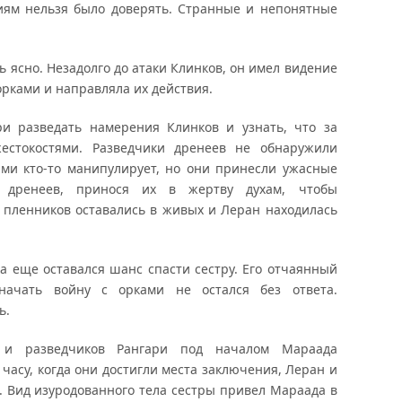
ниям нельзя было доверять. Странные и непонятные
ь ясно. Незадолго до атаки Клинков, он имел видение
орками и направляла их действия.
ри разведать намерения Клинков и узнать, что за
естокостями. Разведчики дренеев не обнаружили
ами кто-то манипулирует, но они принесли ужасные
 дренеев, принося их в жертву духам, чтобы
о пленников оставались в живых и Леран находилась
а еще оставался шанс спасти сестру. Его отчаянный
начать войну с орками не остался без ответа.
ь.
 и разведчиков Рангари под началом Мараада
часу, когда они достигли места заключения, Леран и
 Вид изуродованного тела сестры привел Мараада в