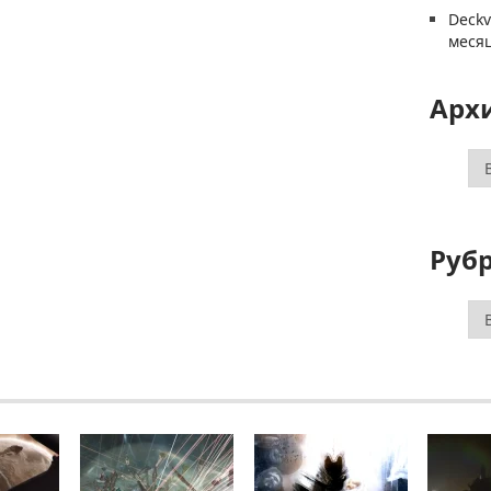
Deck
меся
Арх
Ар
Руб
Ру