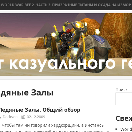
D WAR BEE 2. ЧАСТЬ 3: ПРИЗРАЧНЫЕ ТИТАНЫ И ОСАДА НА ИЗМОР
W
едяные Залы
Поиск
Ледяные Залы. Общий обзор
Све
Deckven
02.12.2009
Чтобы там ни говорили хардкорщики, а инстансы
World
на пять лиц, это, пожалуй один из самых популярных