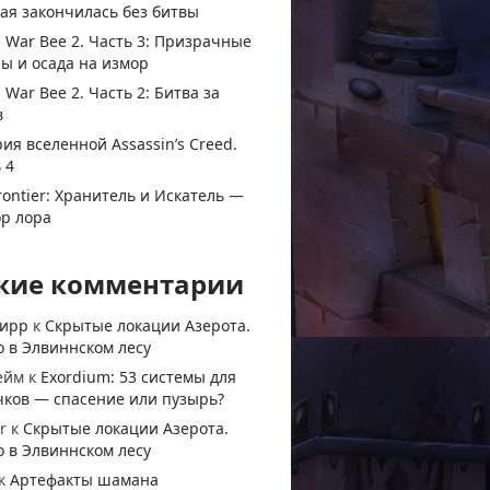
ая закончилась без битвы
 War Bee 2. Часть 3: Призрачные
ы и осада на измор
 War Bee 2. Часть 2: Битва за
в
ия вселенной Assassin’s Creed.
 4
rontier: Хранитель и Искатель —
ор лора
жие комментарии
тирр
к
Скрытые локации Азерота.
 в Элвиннском лесу
ейм
к
Exordium: 53 системы для
чков — спасение или пузырь?
r
к
Скрытые локации Азерота.
 в Элвиннском лесу
к
Артефакты шамана