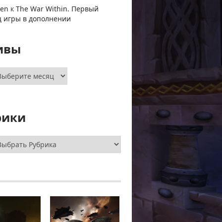
ven
к
The War Within. Первый
ц игры в дополнении
ивы
хивы
рики
брики