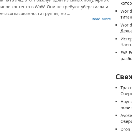
котор
типов контента в WoW. Они не требуют уберскилла и
World
мегасогласованности группы, но …
титан
Read More
World
Дель
Истор
Часть
EVE F
разб
Све
Трак
Озеро
Ноун
нови
Avoke
Озеро
Dron