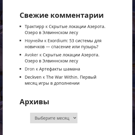
Свежие комментарии
Трактирр
к
Скрытые локации Азерота.
Озеро в Элвиннском лесу
Ноунейм
к
Exordium: 53 системы для
новичков — спасение или пузырь?
Avoker
к
Скрытые локации Азерота.
Озеро в Элвиннском лесу
Dron
к
Артефакты шамана
Deckven
к
The War Within. Первый
месяц игры в дополнении
Архивы
Архивы