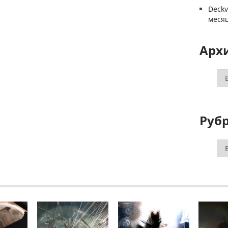
Deck
меся
Арх
Ар
Руб
Ру