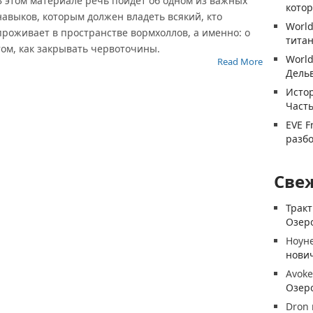
В этом материале речь пойдет об одном из важных
котор
навыков, которым должен владеть всякий, кто
World
проживает в пространстве вормхоллов, а именно: о
титан
том, как закрывать червоточины.
World
Read More
Дель
Истор
Часть
EVE F
разб
Све
Трак
Озеро
Ноун
нови
Avoke
Озеро
Dron