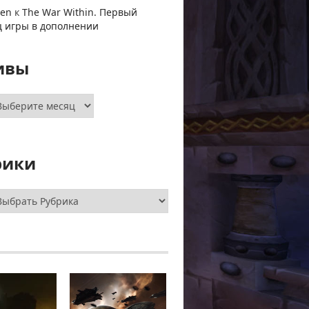
ven
к
The War Within. Первый
ц игры в дополнении
ивы
хивы
рики
брики