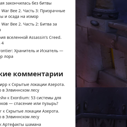
ая закончилась без битвы
 War Bee 2. Часть 3: Призрачные
ы и осада на измор
 War Bee 2. Часть 2: Битва за
в
ия вселенной Assassin’s Creed.
 4
rontier: Хранитель и Искатель —
ор лора
жие комментарии
тирр
к
Скрытые локации Азерота.
 в Элвиннском лесу
ейм
к
Exordium: 53 системы для
чков — спасение или пузырь?
r
к
Скрытые локации Азерота.
 в Элвиннском лесу
к
Артефакты шамана