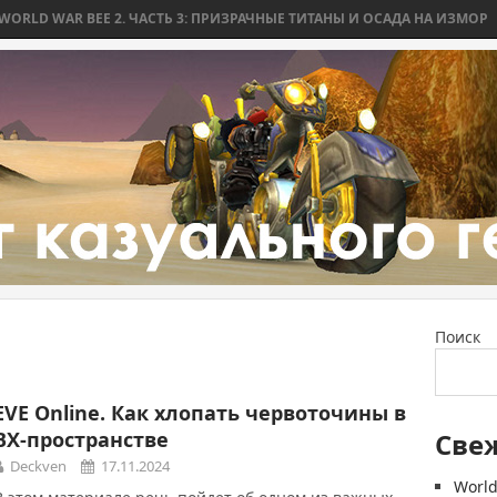
 WAR BEE 2. ЧАСТЬ 3: ПРИЗРАЧНЫЕ ТИТАНЫ И ОСАДА НА ИЗМОР
WO
Поиск
EVE Online. Как хлопать червоточины в
ВХ-пространстве
Све
Deckven
17.11.2024
World