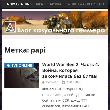
НА, КОТОРАЯ ЗАКОНЧИЛАСЬ БЕЗ БИТВЫ
NOW TRENDING:
WORLD WAR BEE 2. ЧАСТЬ 3:
Метка:
papi
World War Bee 2. Часть 4:
EVE ONLINE
Война, которая
закончилась без битвы
Deckven
25.07.2026
Финальный штурм 1DQ
провалился, а войну решил не
бой, а патч CCP: доход TTT
обвалился, и коалиция PAPI