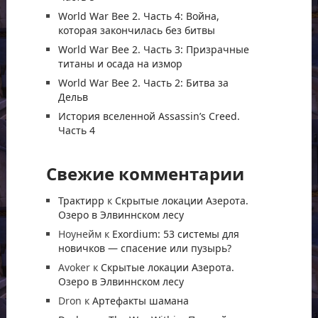
World War Bee 2. Часть 4: Война,
которая закончилась без битвы
World War Bee 2. Часть 3: Призрачные
титаны и осада на измор
World War Bee 2. Часть 2: Битва за
Дельв
История вселенной Assassin’s Creed.
Часть 4
Свежие комментарии
Трактирр
к
Скрытые локации Азерота.
Озеро в Элвиннском лесу
Ноунейм
к
Exordium: 53 системы для
новичков — спасение или пузырь?
Avoker
к
Скрытые локации Азерота.
Озеро в Элвиннском лесу
Dron
к
Артефакты шамана