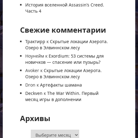
История вселенной Assassin’s Creed.
Часть 4
Свежие комментарии
Трактирр
к
Скрытые локации Азерота.
Озеро в Элвиннском лесу
Ноунейм
к
Exordium: 53 системы для
новичков — спасение или пузырь?
Avoker
к
Скрытые локации Азерота.
Озеро в Элвиннском лесу
Dron
к
Артефакты шамана
Deckven
к
The War Within. Первый
месяц игры в дополнении
Архивы
Архивы