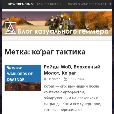
А, КОТОРАЯ ЗАКОНЧИЛАСЬ БЕЗ БИТВЫ
NOW TRENDING:
WORLD WAR BEE 2. ЧАСТЬ 3:
Метка:
ко’раг тактика
Рейды WoD, Верховный
WOW
Молот, Ко’раг
WARLORDS OF
Deckven
02.12.2014
DRAENOR
Ко’раг — огр, выживший после
контакта с артефактом,
обнаруженным на раскопках в
Награнде. Как и все супергерои,
которые переживают