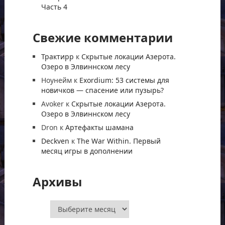
Часть 4
Свежие комментарии
Трактирр
к
Скрытые локации Азерота.
Озеро в Элвиннском лесу
Ноунейм
к
Exordium: 53 системы для
новичков — спасение или пузырь?
Avoker
к
Скрытые локации Азерота.
Озеро в Элвиннском лесу
Dron
к
Артефакты шамана
Deckven
к
The War Within. Первый
месяц игры в дополнении
Архивы
Архивы