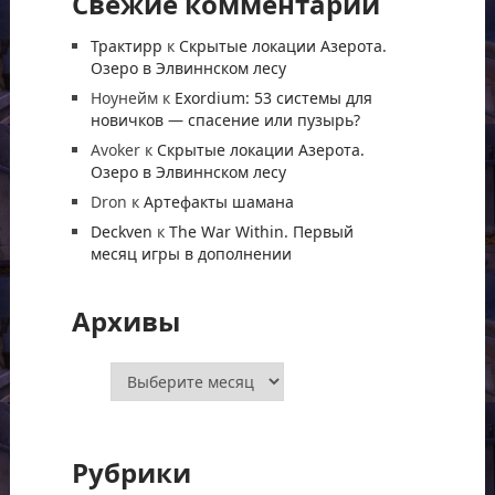
Свежие комментарии
Трактирр
к
Скрытые локации Азерота.
Озеро в Элвиннском лесу
Ноунейм
к
Exordium: 53 системы для
новичков — спасение или пузырь?
Avoker
к
Скрытые локации Азерота.
Озеро в Элвиннском лесу
Dron
к
Артефакты шамана
Deckven
к
The War Within. Первый
месяц игры в дополнении
Архивы
Архивы
Рубрики