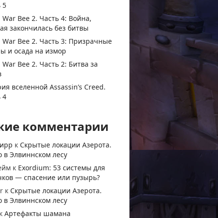
 5
 War Bee 2. Часть 4: Война,
ая закончилась без битвы
 War Bee 2. Часть 3: Призрачные
ы и осада на измор
 War Bee 2. Часть 2: Битва за
в
ия вселенной Assassin’s Creed.
 4
жие комментарии
тирр
к
Скрытые локации Азерота.
 в Элвиннском лесу
ейм
к
Exordium: 53 системы для
чков — спасение или пузырь?
r
к
Скрытые локации Азерота.
 в Элвиннском лесу
к
Артефакты шамана