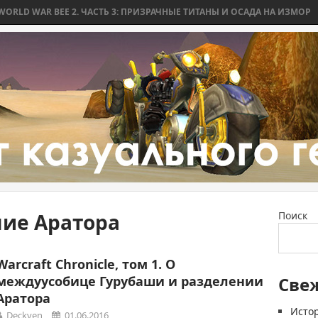
 WAR BEE 2. ЧАСТЬ 3: ПРИЗРАЧНЫЕ ТИТАНЫ И ОСАДА НА ИЗМОР
WO
ие Аратора
Поиск
Warcraft Chronicle, том 1. О
междуусобице Гурубаши и разделении
Све
Аратора
Истор
Deckven
01.06.2016