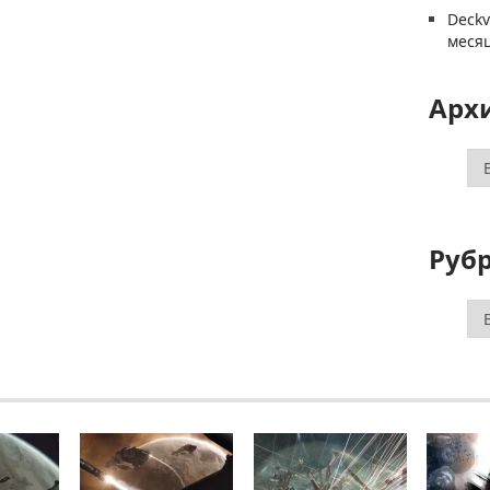
Deck
меся
Арх
Ар
Руб
Ру