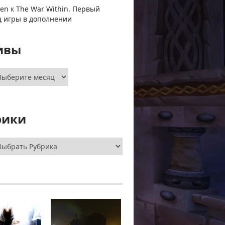
ven
к
The War Within. Первый
ц игры в дополнении
ивы
хивы
рики
брики