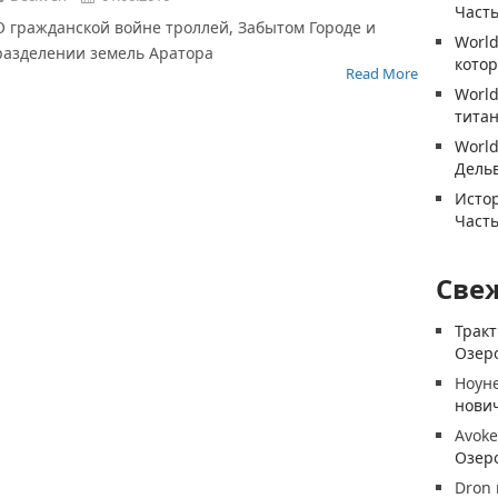
Часть
О гражданской войне троллей, Забытом Городе и
World
разделении земель Аратора
котор
Read More
World
титан
World
Дель
Истор
Часть
Све
Трак
Озеро
Ноун
нови
Avoke
Озеро
Dron