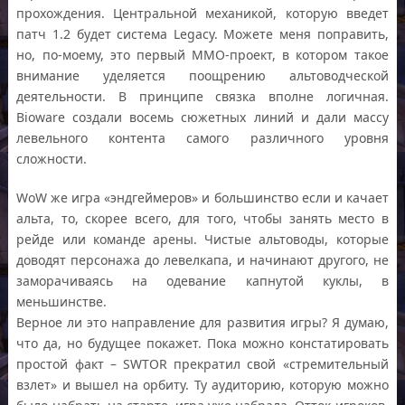
прохождения. Центральной механикой, которую введет
патч 1.2 будет система Legacy. Можете меня поправить,
но, по-моему, это первый ММО-проект, в котором такое
внимание уделяется поощрению альтоводческой
деятельности. В принципе связка вполне логичная.
Bioware создали восемь сюжетных линий и дали массу
левельного контента самого различного уровня
сложности.
WoW же игра «эндгеймеров» и большинство если и качает
альта, то, скорее всего, для того, чтобы занять место в
рейде или команде арены. Чистые альтоводы, которые
доводят персонажа до левелкапа, и начинают другого, не
заморачиваясь на одевание капнутой куклы, в
меньшинстве.
Верное ли это направление для развития игры? Я думаю,
что да, но будущее покажет. Пока можно констатировать
простой факт – SWTOR прекратил свой «стремительный
взлет» и вышел на орбиту. Ту аудиторию, которую можно