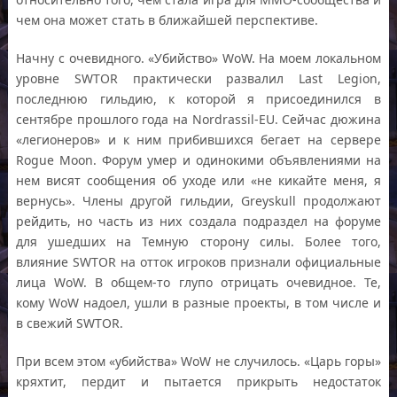
чем она может стать в ближайшей перспективе.
Начну с очевидного. «Убийство» WoW. На моем локальном
уровне SWTOR практически развалил Last Legion,
последнюю гильдию, к которой я присоединился в
сентябре прошлого года на Nordrassil-EU. Сейчас дюжина
«легионеров» и к ним прибившихся бегает на сервере
Rogue Moon. Форум умер и одинокими объявлениями на
нем висят сообщения об уходе или «не кикайте меня, я
вернусь». Члены другой гильдии, Greyskull продолжают
рейдить, но часть из них создала подраздел на форуме
для ушедших на Темную сторону силы. Более того,
влияние SWTOR на отток игроков признали официальные
лица WoW. В общем-то глупо отрицать очевидное. Те,
кому WoW надоел, ушли в разные проекты, в том числе и
в свежий SWTOR.
При всем этом «убийства» WoW не случилось. «Царь горы»
кряхтит, пердит и пытается прикрыть недостаток