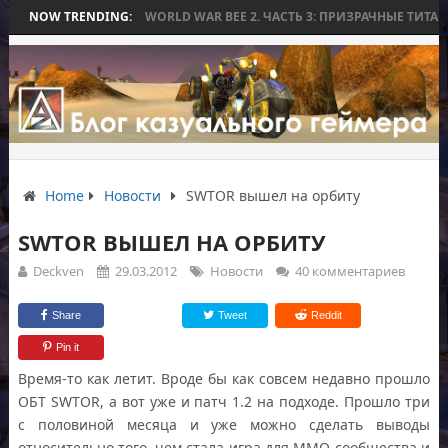
ЕЗ БИТВЫ
NOW TRENDING:
WORLD WAR BEE 2. ЧАСТЬ 3: ПРИЗРАЧНЫЕ ТИТАНЫ И ОСА
Home
Новости
SWTOR вышел на орбиту
SWTOR ВЫШЕЛ НА ОРБИТУ
Deckven
29.03.2012
Новости
40 комментариев
Share
Tweet
Reddit
Pin it
Время-то как летит. Вроде бы как совсем недавно прошло
ОБТ SWTOR, а вот уже и патч 1.2 на подходе. Прошло три
с половиной месяца и уже можно сделать выводы
относительно того, чем стала игра для ММО-сообщества и