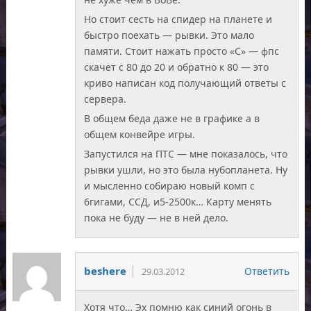
Но стоит сесть на спидер на планете и
быстро поехать — рывки. Это мало
памяти. Стоит нажать просто «C» — фпс
скачет с 80 до 20 и обратно к 80 — это
криво написан код получающий ответы с
сервера.
В общем беда даже не в графике а в
общем конвейре игры.
Запустился на ПТС — мне показалось, что
рывки ушли, но это была нубопланета. Ну
и мысленно собираю новый комп с
6гигами, ССД, и5-2500к… Карту менять
пока не буду — не в ней дело.
beshere
Ответить
29.03.2012
Хотя что… Эх помню как синий огонь в