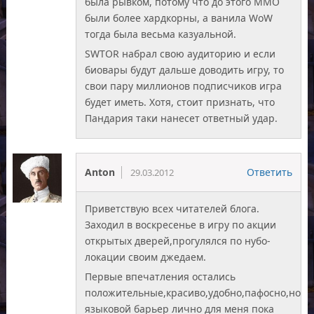
была рывком, потому что до этого ММО
были более хардкорны, а ванила WoW
тогда была весьма казуальной.
SWTOR набрал свою аудиторию и если
биовары будут дальше доводить игру, то
свои пару миллионов подписчиков игра
будет иметь. Хотя, стоит признать, что
Пандария таки нанесет ответный удар.
Anton
Ответить
29.03.2012
Приветствую всех читателей блога.
Заходил в воскресенье в игру по акции
открытых дверей,прогулялся по нубо-
локации своим джедаем.
Первые впечатления остались
положительные,красиво,удобно,пафосно,но
языковой барьер лично для меня пока