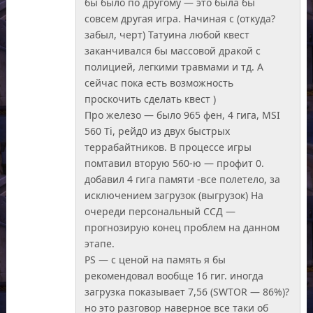
бы было по другому — это была бы
совсем другая игра. Начиная с (откуда?
забыл, черт) Татуина любой квест
заканчивался бы массовой дракой с
полицией, легкими травмами и тд. А
сейчас пока есть возможность
проскочить сделать квест )
Про железо — было 965 фен, 4 гига, MSI
560 Ti, рейд0 из двух быстрых
террабайтников. В процессе игры
помтавил вторую 560-ю — профит 0.
добавил 4 гига памяти -все полетело, за
исключением загрузок (выгрузок) На
очереди персональный ССД —
прогнозирую конец проблем на данном
этапе.
PS — с ценой на память я бы
рекомендовал вообще 16 гиг. иногда
загрузка показывает 7,56 (SWTOR — 86%)?
но это разговор наверное все таки об