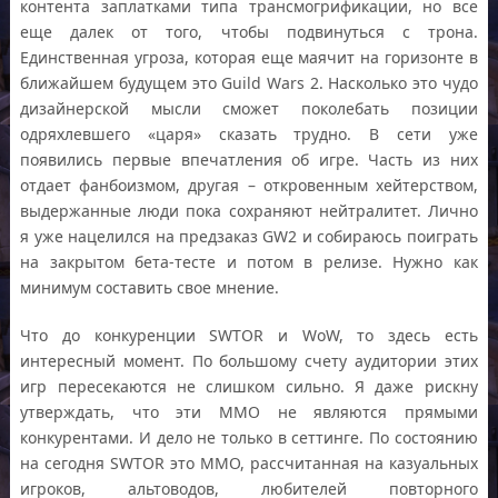
контента заплатками типа трансмогрификации, но все
еще далек от того, чтобы подвинуться с трона.
Единственная угроза, которая еще маячит на горизонте в
ближайшем будущем это Guild Wars 2. Насколько это чудо
дизайнерской мысли сможет поколебать позиции
одряхлевшего «царя» сказать трудно. В сети уже
появились первые впечатления об игре. Часть из них
отдает фанбоизмом, другая – откровенным хейтерством,
выдержанные люди пока сохраняют нейтралитет. Лично
я уже нацелился на предзаказ GW2 и собираюсь поиграть
на закрытом бета-тесте и потом в релизе. Нужно как
минимум составить свое мнение.
Что до конкуренции SWTOR и WoW, то здесь есть
интересный момент. По большому счету аудитории этих
игр пересекаются не слишком сильно. Я даже рискну
утверждать, что эти ММО не являются прямыми
конкурентами. И дело не только в сеттинге. По состоянию
на сегодня SWTOR это ММО, рассчитанная на казуальных
игроков, альтоводов, любителей повторного