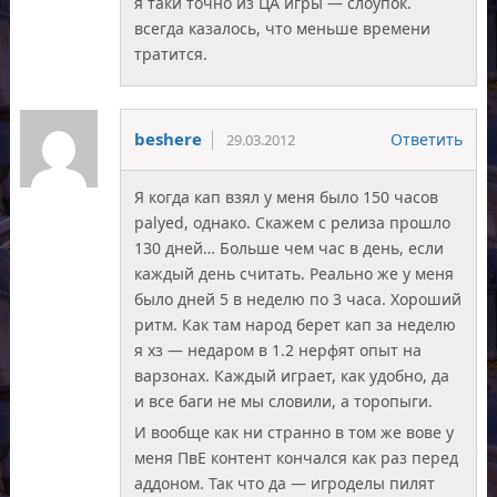
я таки точно из ЦА игры — слоупок.
всегда казалось, что меньше времени
тратится.
beshere
Ответить
29.03.2012
Я когда кап взял у меня было 150 часов
palyed, однако. Скажем с релиза прошло
130 дней… Больше чем час в день, если
каждый день считать. Реально же у меня
было дней 5 в неделю по 3 часа. Хороший
ритм. Как там народ берет кап за неделю
я хз — недаром в 1.2 нерфят опыт на
варзонах. Каждый играет, как удобно, да
и все баги не мы словили, а торопыги.
И вообще как ни странно в том же вове у
меня ПвЕ контент кончался как раз перед
аддоном. Так что да — игроделы пилят