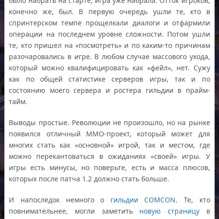
было набрать на старте, игра уже набрала. Отток игроков,
конечно же, был. В первую очередь ушли те, кто в
спринтерском темпе прощелкали диалоги и отфармили
операции на последнем уровне сложности. Потом ушли
те, кто пришел на «посмотреть» и по каким-то причинам
разочаровались в игре. В любом случае массового ухода,
который можно квалифицировать как «фейл», нет. Сужу
как по общей статистике серверов игры, так и по
состоянию моего сервера и ростера гильдии в прайм-
тайм.
Выводы простые. Революции не произошло, но на рынке
появился отличный ММО-проект, который может для
многих стать как «основной» игрой, так и местом, где
можно перекантоваться в ожиданиях «своей» игры. У
игры есть минусы, но поверьте, есть и масса плюсов,
которых после патча 1.2 должно стать больше.
И напоследок немного о
гильдии COMCON
. Те, кто
повнимательнее, могли заметить
новую страницу в