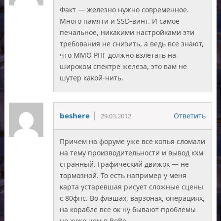
Факт — железно нужно современное.
Много памяти и SSD-винт. И самое
печальное, никакими настройками эти
требования не снизить, а ведь все знают,
что ММО РПГ должно взлетать на
широком спектре железа, это вам не
шутер какой-нить.
beshere
Ответить
29.03.2012
Причем на форуме уже все копья сломали
на тему производительности и вывод кхм
странный. Графический движок — не
тормозной. То есть например у меня
карта устаревшая рисует сложные сцены
с 80фпс. Во флэшах, варзонах, операциях,
на корабле все ок ну бывают проблемы
не хуже чем в ВоВе.