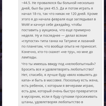
~44.5. Не провалялся бы больной несколько
дней, был бы уже 45.5. Да и потом играть я
начал 18-го, так что никак не 120 дней. Кроме
этого я до начала февраля еще заглядывал в
WoW и качнул себе джедайку, чтобы
поставить у аукциона, что еще примерно
неделя. Ну и последнее — делал всякие
«глупости» типа ганка на Татуине и лазаний
по планетам, что вообще опыта не приносит.
Конечно, кто-то скажет «не-тру», но мне до
лампады.
Что ты имеешь ввиду под «нелюбопытный»?
Бросить все и удовлетворять любопытство?
Нет, спасибо, я лучше буду «вяло ковылять до
капа» и быть в массовке. Поскольку есть жена,
есть ребенок, с которым я вечерами играю,
есть дом, который очень быстро превратится
в мусорник, если я буду сутками просиживать
штаны, удовлетворяя любопытство в