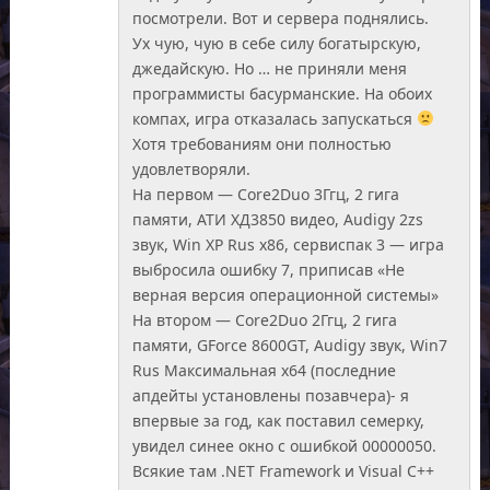
посмотрели. Вот и сервера поднялись.
Ух чую, чую в себе силу богатырскую,
джедайскую. Но … не приняли меня
программисты басурманские. На обоих
компах, игра отказалась запускаться
Хотя требованиям они полностью
удовлетворяли.
На первом — Core2Duo 3Ггц, 2 гига
памяти, АТИ ХД3850 видео, Audigy 2zs
звук, Win XP Rus х86, сервиспак 3 — игра
выбросила ошибку 7, приписав «Не
верная версия операционной системы»
На втором — Core2Duo 2Ггц, 2 гига
памяти, GForce 8600GT, Audigy звук, Win7
Rus Максимальная х64 (последние
апдейты установлены позавчера)- я
впервые за год, как поставил семерку,
увидел синее окно с ошибкой 00000050.
Всякие там .NET Framework и Visual C++