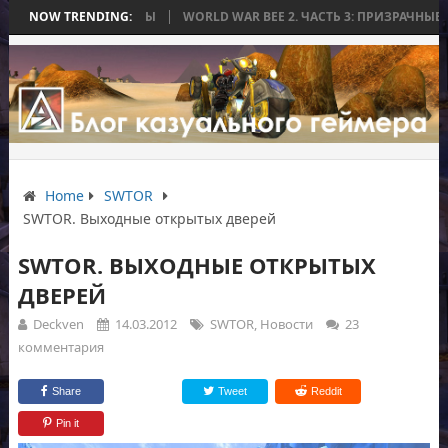
ИЛАСЬ БЕЗ БИТВЫ
NOW TRENDING:
WORLD WAR BEE 2. ЧАСТЬ 3: ПРИЗРАЧНЫЕ ТИТАН
Home
SWTOR
SWTOR. Выходные открытых дверей
SWTOR. ВЫХОДНЫЕ ОТКРЫТЫХ
ДВЕРЕЙ
Deckven
14.03.2012
SWTOR
,
Новости
23
комментария
Share
Tweet
Reddit
Pin it