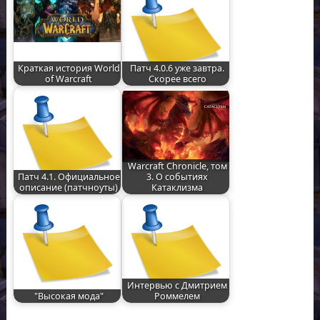
Краткая история World
Патч 4.0.6 уже завтра.
of Warcraft
Скорее всего
Warcraft Chronicle, том
Патч 4.1. Официальное
3. О событиях
описание (патчноуты)
Катаклизма
Интервью с Дмитрием
"Высокая мода"
Роммелем