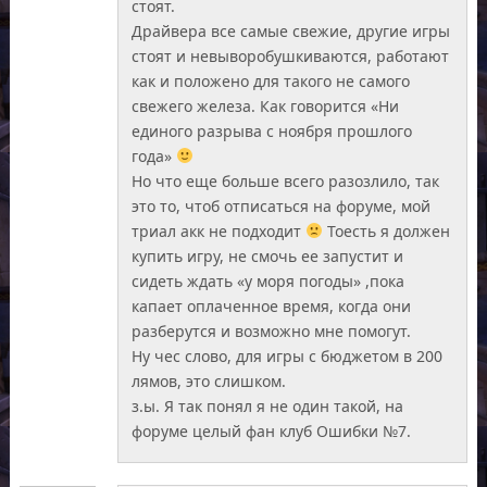
стоят.
Драйвера все самые свежие, другие игры
стоят и невыворобушкиваются, работают
как и положено для такого не самого
свежего железа. Как говорится «Ни
единого разрыва с ноября прошлого
года»
Но что еще больше всего разозлило, так
это то, чтоб отписаться на форуме, мой
триал акк не подходит
Тоесть я должен
купить игру, не смочь ее запустит и
сидеть ждать «у моря погоды» ,пока
капает оплаченное время, когда они
разберутся и возможно мне помогут.
Ну чес слово, для игры с бюджетом в 200
лямов, это слишком.
з.ы. Я так понял я не один такой, на
форуме целый фан клуб Ошибки №7.