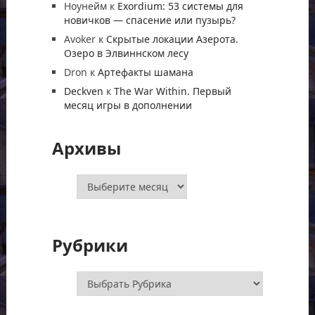
Ноунейм
к
Exordium: 53 системы для
новичков — спасение или пузырь?
Avoker
к
Скрытые локации Азерота.
Озеро в Элвиннском лесу
Dron
к
Артефакты шамана
Deckven
к
The War Within. Первый
месяц игры в дополнении
Архивы
Архивы
Рубрики
Рубрики