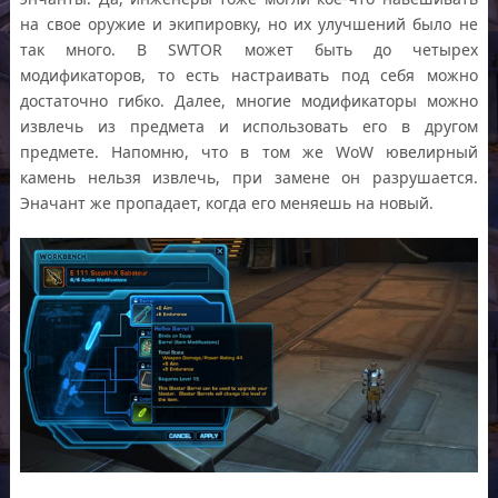
на свое оружие и экипировку, но их улучшений было не
так много. В SWTOR может быть до четырех
модификаторов, то есть настраивать под себя можно
достаточно гибко. Далее, многие модификаторы можно
извлечь из предмета и использовать его в другом
предмете. Напомню, что в том же WoW ювелирный
камень нельзя извлечь, при замене он разрушается.
Эначант же пропадает, когда его меняешь на новый.