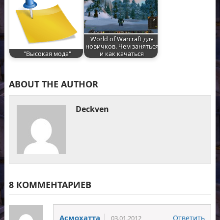
World of Warcraft для
новичков. Чем заняться
"Высокая мода"
и как качаться
ABOUT THE AUTHOR
Deckven
8 КОММЕНТАРИЕВ
Асмохатта
Ответить
03.01.2012