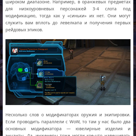
широком диапазоне. Например, в оранжевых предметах
для низкоуровневых персонажей 3-4 слота под
модификацию, тогда как у «синьки» их нет. Они могут
служить вам вплоть до левелкапа и получения первых
рейдовых эпиков.
Несколько слов о модификаторах оружия и экипировки.
Если проводить параллели с WoW, то там у нас было два
основных модификатора — ювелирные изделия и
энчанты. Да, инженеры тоже могли кое-что навешивать