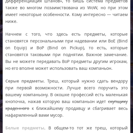
дифференциация штанов», то бишь система предметов
также во многом позаимствована из WoW, но при этом
имеет некоторые особенности. Кому интересно — читаем
ниже.
Начнем с того, что здесь есть предметы, которые
становятся персональными при надевании или BoE (Bind
on Equip) и BoP (Bind on Pickup), то есть, которые
становятся таковыми при поднятии. Важное замечание.
Вы не можете передавать BoP предметы другим игрокам,
но его вполне может использовать ваш компаньон.
Серые предметы
. Треш, который нужно сдать вендору
при первой возможности. Лучше всего поручить это
вашему компаньону. В окошке профессий есть маленькая
кнопочка, нажав которую ваш компаньон идет
скупщику
краденного
к ближайшему продавцу и сбагривает весь
нафармленный вами мусор.
Белые предметы
. В общем-то тот же треш, который