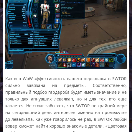
Как и в WoW эффективность вашего персонажа в SWTOR
сильно завязана на предметы. Соответственно,
правильный подбор гардероба будет иметь значение и не
только для апнувших левелкап, но и для тех, кто еще
качается. Не стоит забывать, что SWTOR по крайней мере
на сегодняшний день интересен именно на промежутке
до левелкапа. Как уже говорилось не раз, в SWTOR любой
вовер сможет найти хорошо знакомые детали. «Цветовая