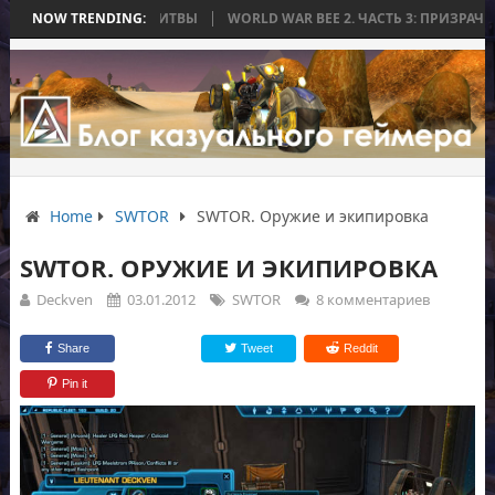
КОНЧИЛАСЬ БЕЗ БИТВЫ
NOW TRENDING:
WORLD WAR BEE 2. ЧАСТЬ 3: ПРИЗРАЧНЫЕ Т
Home
SWTOR
SWTOR. Оружие и экипировка
SWTOR. ОРУЖИЕ И ЭКИПИРОВКА
Deckven
03.01.2012
SWTOR
8 комментариев
Share
Tweet
Reddit
Pin it