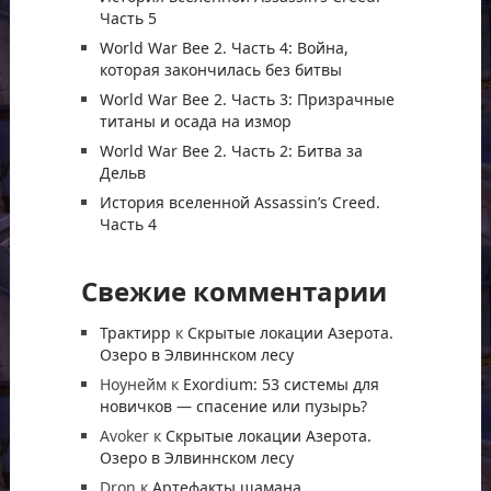
Часть 5
World War Bee 2. Часть 4: Война,
которая закончилась без битвы
World War Bee 2. Часть 3: Призрачные
титаны и осада на измор
World War Bee 2. Часть 2: Битва за
Дельв
История вселенной Assassin’s Creed.
Часть 4
Свежие комментарии
Трактирр
к
Скрытые локации Азерота.
Озеро в Элвиннском лесу
Ноунейм
к
Exordium: 53 системы для
новичков — спасение или пузырь?
Avoker
к
Скрытые локации Азерота.
Озеро в Элвиннском лесу
Dron
к
Артефакты шамана