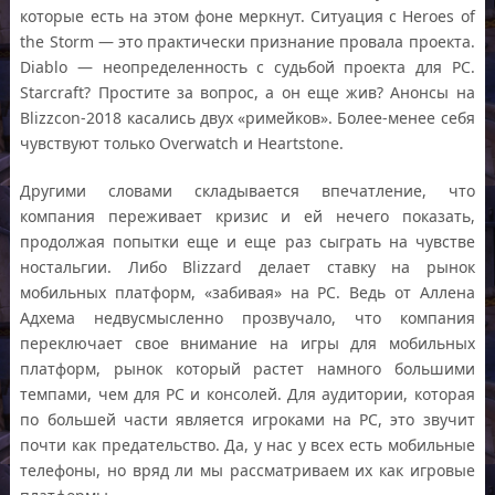
которые есть на этом фоне меркнут. Ситуация с Heroes of
the Storm — это практически признание провала проекта.
Diablo — неопределенность с судьбой проекта для PC.
Starcraft? Простите за вопрос, а он еще жив? Анонсы на
Blizzcon-2018 касались двух «римейков». Более-менее себя
чувствуют только Overwatch и Heartstone.
Другими словами складывается впечатление, что
компания переживает кризис и ей нечего показать,
продолжая попытки еще и еще раз сыграть на чувстве
ностальгии. Либо Blizzard делает ставку на рынок
мобильных платформ, «забивая» на PC. Ведь от Аллена
Адхема недвусмысленно прозвучало, что компания
переключает свое внимание на игры для мобильных
платформ, рынок который растет намного большими
темпами, чем для РС и консолей. Для аудитории, которая
по большей части является игроками на РС, это звучит
почти как предательство. Да, у нас у всех есть мобильные
телефоны, но вряд ли мы рассматриваем их как игровые