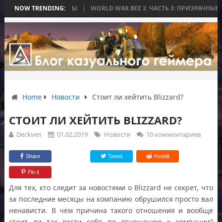
ИЛАСЬ БЕЗ БИТВЫ
NOW TRENDING:
WORLD WAR BEE 2. ЧАСТЬ 3: ПРИЗРАЧНЫЕ ТИТАН
Home
Новости
Стоит ли хейтить Blizzard?
СТОИТ ЛИ ХЕЙТИТЬ BLIZZARD?
Deckven
01.02.2019
Новости
10 комментариев
Share
Tweet
Reddit
Pin it
Для тех, кто следит за новостями о Blizzard не секрет, что
за последние месяцы на компанию обрушился просто вал
ненависти. В чем причина такого отношения и вообще
стоит ли так вести себя по отношению к компании?