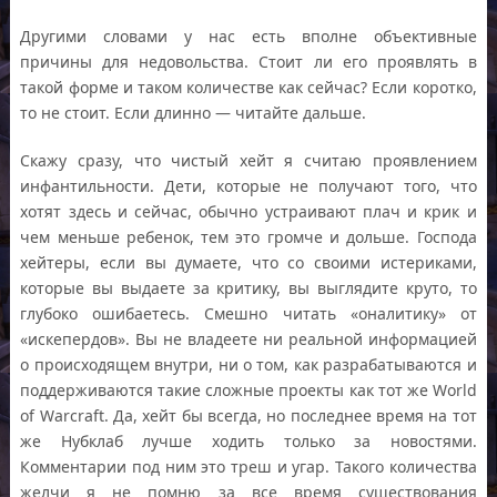
Другими словами у нас есть вполне объективные
причины для недовольства. Стоит ли его проявлять в
такой форме и таком количестве как сейчас? Если коротко,
то не стоит. Если длинно — читайте дальше.
Скажу сразу, что чистый хейт я считаю проявлением
инфантильности. Дети, которые не получают того, что
хотят здесь и сейчас, обычно устраивают плач и крик и
чем меньше ребенок, тем это громче и дольше. Господа
хейтеры, если вы думаете, что со своими истериками,
которые вы выдаете за критику, вы выглядите круто, то
глубоко ошибаетесь. Смешно читать «оналитику» от
«искепердов». Вы не владеете ни реальной информацией
о происходящем внутри, ни о том, как разрабатываются и
поддерживаются такие сложные проекты как тот же World
of Warcraft. Да, хейт бы всегда, но последнее время на тот
же Нубклаб лучше ходить только за новостями.
Комментарии под ним это треш и угар. Такого количества
желчи я не помню за все время существования