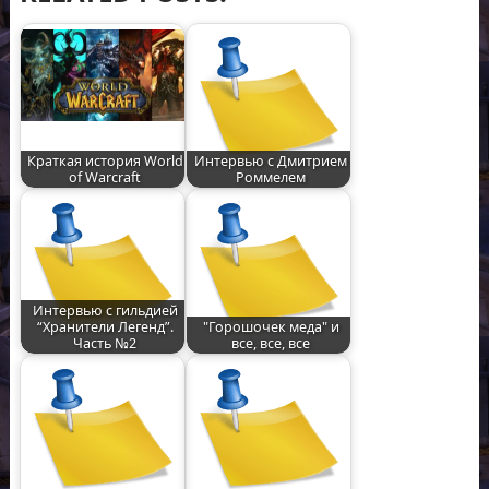
Краткая история World
Интервью с Дмитрием
of Warcraft
Роммелем
Интервью с гильдией
“Хранители Легенд”.
"Горошочек меда" и
Часть №2
все, все, все