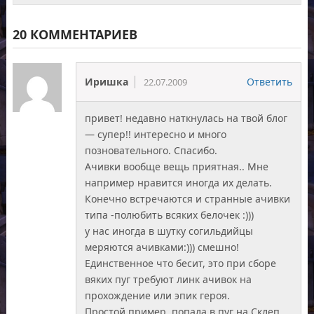
20 КОММЕНТАРИЕВ
Иришка
Ответить
22.07.2009
привет! недавно наткнулась на твой блог
— супер!! интересно и много
позновательного. Спасибо.
Ачивки вообще вещь приятная.. Мне
например нравится иногда их делать.
Конечно встречаются и странные ачивки
типа -полюбить всяких белочек :)))
у нас иногда в шутку согильдийцы
меряются ачивками:))) смешно!
Единственное что бесит, это при сборе
вяких пуг требуют линк ачивок на
прохождение или эпик героя.
Простой пример, попала в пуг на Склеп