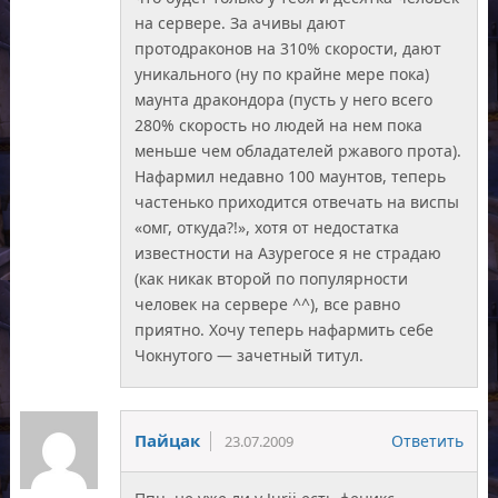
на сервере. За ачивы дают
протодраконов на 310% скорости, дают
уникального (ну по крайне мере пока)
маунта дракондора (пусть у него всего
280% скорость но людей на нем пока
меньше чем обладателей ржавого прота).
Нафармил недавно 100 маунтов, теперь
частенько приходится отвечать на виспы
«омг, откуда?!», хотя от недостатка
известности на Азурегосе я не страдаю
(как никак второй по популярности
человек на сервере ^^), все равно
приятно. Хочу теперь нафармить себе
Чокнутого — зачетный титул.
Пайцак
Ответить
23.07.2009