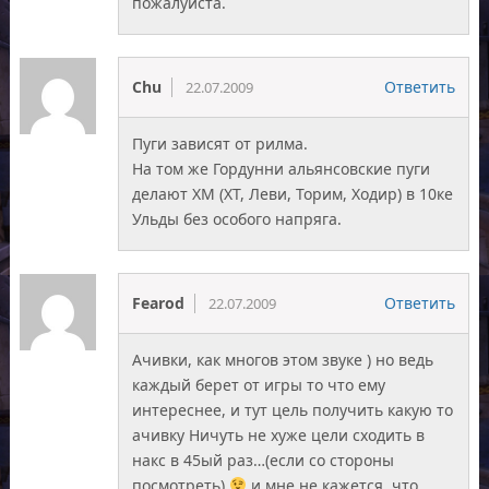
пожалуйста.
Chu
Ответить
22.07.2009
Пуги зависят от рилма.
На том же Гордунни альянсовские пуги
делают ХМ (ХТ, Леви, Торим, Ходир) в 10ке
Ульды без особого напряга.
Fearod
Ответить
22.07.2009
Ачивки, как многов этом звуке ) но ведь
каждый берет от игры то что ему
интереснее, и тут цель получить какую то
ачивку Ничуть не хуже цели сходить в
накс в 45ый раз…(если со стороны
посмотреть)
и мне не кажется, что