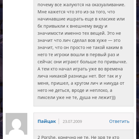
почему все жалуются на оказуаливание.
Мне кажется что это из-за того, что
начинавшие ишрать еще в класике или
бк привыкли к внешнему виду и
значимости именно тех вещей. Это не
значит что лич сделал вов хуже — это
значит, что он просто не такой каким в
него те игроки вошли в первый раз и
сейчас они играют больше по привычке.
А тем кто начал играть уже во времена
лича никакой разницы нет. Вот так и у
меня, пришел, а кругом лич и никуда от
него не деться, вроде и неплохо, а
пиксели уже не те, душа не лежит)))
Пайцак
Ответить
23.07.2009
2 Porshe, конечно не те. Не зря те кто