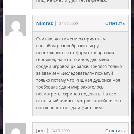
Ппц, не уже ли у Jurii есть феникс.
Nimraz
Ответить
24.07.2009
Считаю, достижением приятным
способом разнообразить игру,
переключиться от фарма хонора или
героиков, на что то иное, для меня
сродни игровой рыбалке. Гонялся только
за званием «Иследователя» пожалуй
только потаму что РПшная душонка моя
требовала :)да и мир захотелось
посмотреть, скринов поделать. На все
остальный ачивы смотрю спокойно: есть
оно хорошо, нет да и фиг с ним.
Jurii
Ответить
24.07.2009