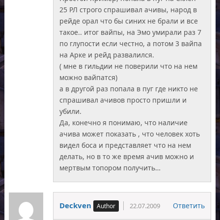
25 РЛ строго спрашивал ачивы, народ в
рейде орал что бы синих не брали и все
такое.. итог вайпы, на Эмо умирали раз 7
по глупости если честно, а потом 3 вайпа
на Арке и рейд развалился.
( мне в гильдии не поверили что на нем
можно вайпатся)
а в другой раз попала в пуг где никто не
спрашивал ачивов просто пришли и
убили.
Да, конечно я понимаю, что наличие
ачива может показать , что человек хоть
видел боса и представляет что на нем
делать, но в то же время ачив можно и
мертвым топором получить…
Deckven
Ответить
22.07.2009