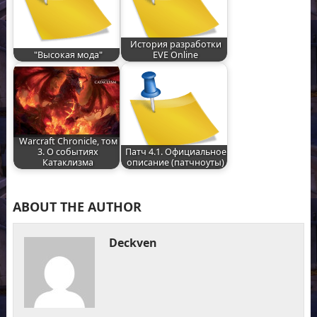
История разработки
"Высокая мода"
EVE Online
Warcraft Chronicle, том
3. О событиях
Патч 4.1. Официальное
Катаклизма
описание (патчноуты)
ABOUT THE AUTHOR
Deckven