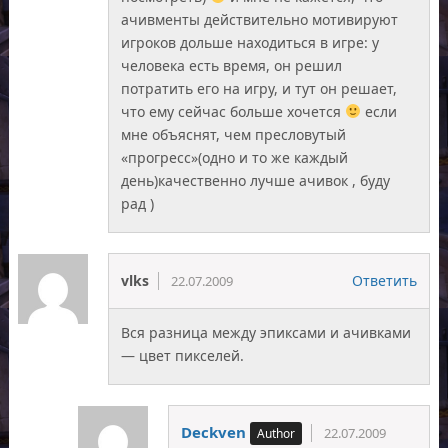
ачивменты действительно мотивируют
игроков дольше находиться в игре: у
человека есть время, он решил
потратить его на игру, и тут он решает,
что ему сейчас больше хочется
если
мне объяснят, чем пресловутый
«прогресс»(одно и то же каждый
день)качественно лучше ачивок , буду
рад )
vlks
Ответить
22.07.2009
Вся разница между эпиксами и ачивками
— цвет пикселей.
Deckven
22.07.2009