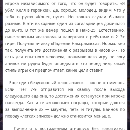
игрока независимого от того, что он будет говорить. «Я
убил Келя в героике!». Да, хорошо, молодец, видим, что у
тебя в руках «Конец пути». Но только случаи бывают
разные. В эти выходные один из согильдийцев докачался
до 80-го. В тот же вечер пошел в Накс-25. Естественно,
сине-зеленым «вагоном» и наверняка с ребятами в 213+
гире. Получил ачивку «Падение Наксрамасса». Нормально
так, получить эти достижения с разрывом в часов 6-7. То
есть для опытного человека, понимающего игру по логу
ачивок нетрудно будет определить кто перед ним, какой
стиль игры он предпочитает, какие цели ставит.
Еще один безусловный плюс ачивок — их не отнимешь.
Если Tier 7-9 отправится на свалку после выхода
следующего адд-она, то достижения останутся при игроке
навсегда. Как и те «знаковые» награды, которые даются
за выполнение их — маунты, петы и титулы. Вайнов по
поводу «легких эпиков» должно становится меньше.
Лично я к достижениям отношусь без фанатизма.