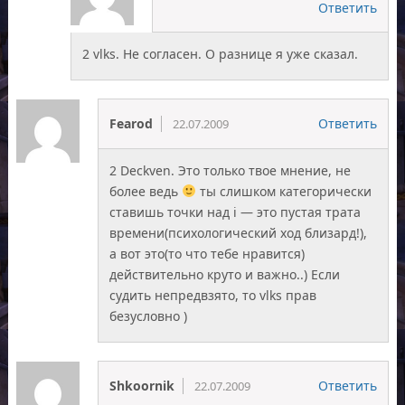
Ответить
2 vlks. Не согласен. О разнице я уже сказал.
Fearod
Ответить
22.07.2009
2 Deckven. Это только твое мнение, не
более ведь
ты слишком категорически
ставишь точки над i — это пустая трата
времени(психологический ход близард!),
а вот это(то что тебе нравится)
действительно круто и важно..) Если
судить непредвзято, то vlks прав
безусловно )
Shkoornik
Ответить
22.07.2009