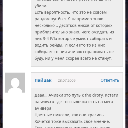
убили.
Есть вероятность, что это не совсем
рандом пуг был. Я например знаю
несколько .. десятков ников от которых
приблизительно знаю. чего ожидать из
них 3-4 РЛа которые умеют собирать и
водить рейды. И если кто то из них
собирает то ния ачивок спрашивать не
буду. ни у меня скорее всего не станут.
Пайцак
Ответить
23.07.2009
Дааа… Ачивки это путь к the drot’y. Кстати
на wow.ru где-то ссылочка есть на мега-
ачивера.
Цветные пиксели, как они красивы.
Хочется тоже высказать своё мнение.
Есть люди которые играют, есть люди