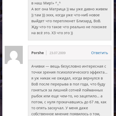
в наш Мир!» ^_^
А вот она Матрица )) мы уже давно живем
)) там ))) эххх, когда уже что-ниб новое
выйдет что переплюнет Близард, ВоВ.
Жду что-то такое что реально не похожее
на всё это. ХЗ что это ))
Porshe
Ответить
23.07.2009
Ачивки — вещь безусловно интересная с
точки зрения психологического эффекта…
я уж никак не ожидал, когда вернулся в
ВоВ после перерыва в пол года, что буду
гоняться за лишней сотней пойманных
рыбок или еще чем-то, но зацепило… а
потом, с нуля прокачавшись до 67 лв, как
то опять заскучал. У меня даже
собственное мнение появилось о том,