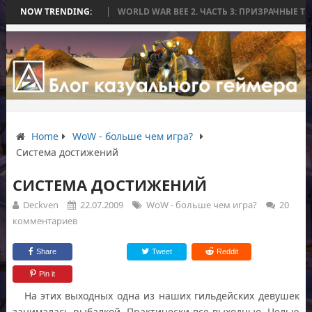
АСЬ БЕЗ БИТВЫ
NOW TRENDING:
WORLD WAR BEE 2. ЧАСТЬ 3: ПРИЗРАЧНЫЕ ТИТАНЫ И
Home
WoW - больше чем игра?
Система достижений
СИСТЕМА ДОСТИЖЕНИЙ
Deckven
22.07.2009
WoW - больше чем игра?
20
комментариев
Share
Tweet
Reddit
Pin it
На этих выходных одна из наших гильдейских девушек
занималась рыбалкой. Практически все выходные. Целью