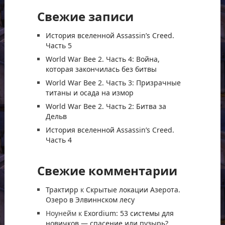
Свежие записи
История вселенной Assassin’s Creed.
Часть 5
World War Bee 2. Часть 4: Война,
которая закончилась без битвы
World War Bee 2. Часть 3: Призрачные
титаны и осада на измор
World War Bee 2. Часть 2: Битва за
Дельв
История вселенной Assassin’s Creed.
Часть 4
Свежие комментарии
Трактирр
к
Скрытые локации Азерота.
Озеро в Элвиннском лесу
Ноунейм
к
Exordium: 53 системы для
новичков — спасение или пузырь?