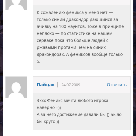
К сожалению феникса у меня нет —
только синий дракондор дающийся за
ачивку на 100 маунтов. Тоже в принципе
неплохо — по статистике на нашем
серваке пока что больше людей с
ржавыми протами чем на синих
дракондорах. А фениксов вообще только
5.
Пайцак
Ответить
24.07.2009
Эххх Феникс мечта любого игрока
наверно =))
А за него достижение давали бы )) Было
бы круто ))