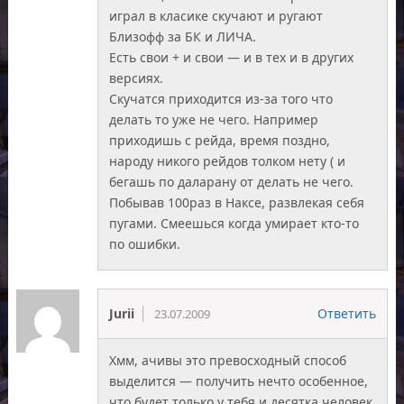
играл в класике скучают и ругают
Близофф за БК и ЛИЧА.
Есть свои + и свои — и в тех и в других
версиях.
Скучатся приходится из-за того что
делать то уже не чего. Например
приходишь с рейда, время поздно,
народу никого рейдов толком нету ( и
бегашь по даларану от делать не чего.
Побывав 100раз в Наксе, развлекая себя
пугами. Смеешься когда умирает кто-то
по ошибки.
Jurii
Ответить
23.07.2009
Хмм, ачивы это превосходный способ
выделится — получить нечто особенное,
что будет только у тебя и десятка человек