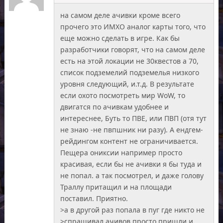
на самом деле ачивки кроме всего
прочего это ИМХО аналог карты того, что
еще можно сделать в игре. Как бы
разработчики говорят, что на самом деле
есть на этой локации не 30квестов а 70,
список подземелий подземелья низкого
уровня следующий, и.т.д. В результате
если охото посмотреть мир WoW, то
двигатся по ачивкам удобнее и
интереснее, Буть то ПВЕ, или ПВП (отя тут
не знаю -не пвпшник ни разу). А ендгем-
рейдингом контент не ограничивается.
Пещера ониксии например просто
красивая, если бы не ачивки я бы туда и
не попал. а так посмотрел, и даже голову
Траллу притащил и на площади
поставил. Приятно.
>а в другой раз попала в пуг где никто не
>спрашивал ачивов просто пришли и