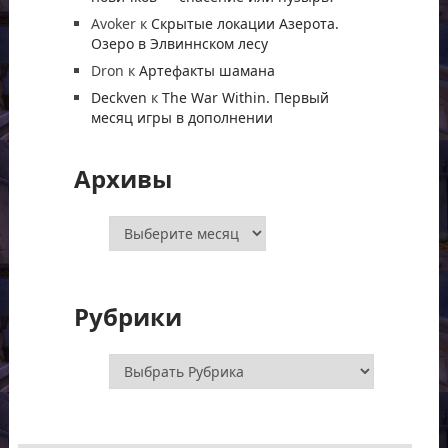
Avoker
к
Скрытые локации Азерота.
Озеро в Элвиннском лесу
Dron
к
Артефакты шамана
Deckven
к
The War Within. Первый
месяц игры в дополнении
Архивы
Архивы
Рубрики
Рубрики