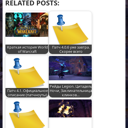
RELATED POSTS:
Краткая история World
Патч 4.0.6 уже завтра.
of Warcraft
Скорее всего
Рейды Legion. Цитадель
Патч 4.1. Официальное
Ночи, Заклинательница
описание (патчноуты)
клинков…