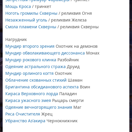
Мощь Кроса
/ тринкет
Ноготь громилы Скверны
/ реликвия Огня
Незажженный уголь
/ реликвия Железа
Смола пламени Скверны
/ реликвия Скверны
Нагрудник
Мундир второго зрения
Охотник на демонов
Мундир обволакивающего диссонанса
Монах
Мундир рокового клинка
Разбойник
Одеяние астрального стража
Друид
Мундир орлиного когтя
Охотник
Облачение скованных стихий
Шаман
Бригантина обсидианового аспекта
Воин
Кираса Верховного лорда
Паладин
Кираса ужасного змея
Рыцарь смерти
Одеяние вечногорящего знания
Маг
Ряса Очистителя
Жрец
Убранство Аз’акира
Чернокнижник