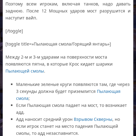
Поэтому всем игрокам, включая танков, надо давать
заднюю. После 12 Мощных ударов мост разрушится и
наступит вайп.
[/toggle]
[toggle title=»Пылающая смола/Горящий янтарь»]
Между 2-м и 3-м ударами на поверхности моста
появляются пятна, в которые Крос кидает шарики
Пылающей смолы
.
Маленькие зеленые круги появляются там, где через
3 секунды должна будет приземлится
Пылающая
смола
;
Если Пылающая смола падает на мост, то возникает
адд.
Адд наносит средний урон
Взрывом Скверны
, но
если игрок станет на место падения Пылающей
смолы, то адд незаспавнится.