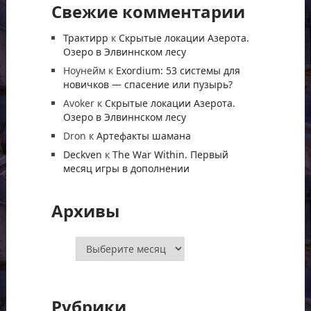
Свежие комментарии
Трактирр
к
Скрытые локации Азерота.
Озеро в Элвиннском лесу
Ноунейм
к
Exordium: 53 системы для
новичков — спасение или пузырь?
Avoker
к
Скрытые локации Азерота.
Озеро в Элвиннском лесу
Dron
к
Артефакты шамана
Deckven
к
The War Within. Первый
месяц игры в дополнении
Архивы
Архивы
Рубрики