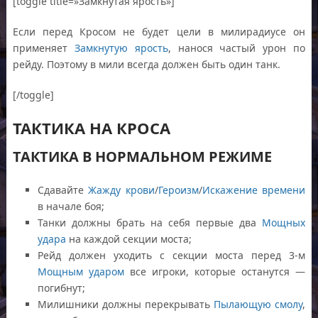
[toggle title=»Замкнутая ярость»]
Если перед Кросом не будет цели в милирадиусе он
применяет
Замкнутую ярость
, нанося частый урон по
рейду. Поэтому в мили всегда должен быть один танк.
[/toggle]
ТАКТИКА НА КРОСА
ТАКТИКА В НОРМАЛЬНОМ РЕЖИМЕ
Сдавайте
Жажду крови
/
Героизм
/
Искажение времени
в начале боя;
Танки должны брать на себя первые два
Мощных
удара
на каждой секции моста;
Рейд должен уходить с секции моста перед 3-м
Мощным ударом
все игроки, которые останутся —
погибнут;
Милишники должны перекрывать
Пылающую смолу
,