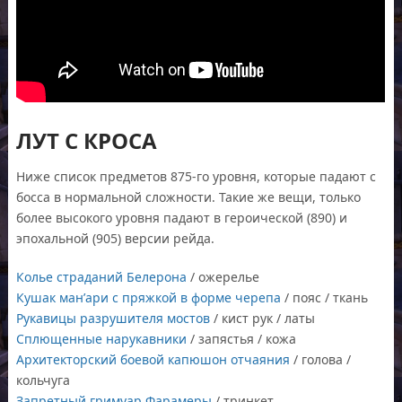
ЛУТ С КРОСА
Ниже список предметов 875-го уровня, которые падают с
босса в нормальной сложности. Такие же вещи, только
более высокого уровня падают в героической (890) и
эпохальной (905) версии рейда.
Колье страданий Белерона
/ ожерелье
Кушак ман’ари с пряжкой в форме черепа
/ пояс / ткань
Рукавицы разрушителя мостов
/ кист рук / латы
Сплющенные нарукавники
/ запястья / кожа
Архитекторский боевой капюшон отчаяния
/ голова /
кольчуга
Запретный гримуар Фарамеры
/ тринкет