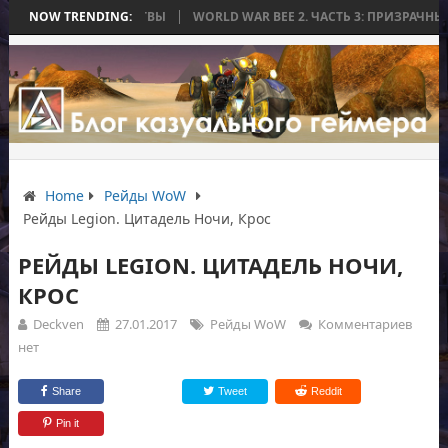
ОНЧИЛАСЬ БЕЗ БИТВЫ
NOW TRENDING:
WORLD WAR BEE 2. ЧАСТЬ 3: ПРИЗРАЧНЫЕ ТИТ
Home
Рейды WoW
Рейды Legion. Цитадель Ночи, Крос
РЕЙДЫ LEGION. ЦИТАДЕЛЬ НОЧИ,
КРОС
Deckven
27.01.2017
Рейды WoW
Комментариев
нет
Share
Tweet
Reddit
Pin it