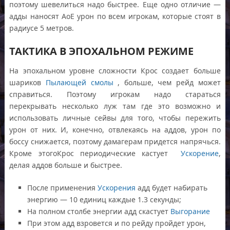
поэтому шевелиться надо быстрее. Еще одно отличие —
адды наносят АоЕ урон по всем игрокам, которые стоят в
радиусе 5 метров.
ТАКТИКА В ЭПОХАЛЬНОМ РЕЖИМЕ
На эпохальном уровне сложности Крос создает больше
шариков
Пылающей смолы
, больше, чем рейд может
справиться. Поэтому игрокам надо стараться
перекрывать несколько луж там где это возможно и
использовать личные сейвы для того, чтобы пережить
урон от них. И, конечно, отвлекаясь на аддов, урон по
боссу снижается, поэтому дамагерам придется напрячься.
Кроме этогоКрос периодические кастует
Ускорение
,
делая аддов больше и быстрее.
После применения
Ускорения
адд будет набирать
энергию — 10 единиц каждые 1.3 секунды;
На полном столбе энергии адд скастует
Выгорание
При этом адд взровется и по рейду пройдет урон,