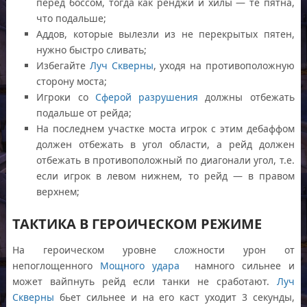
перед боссом, тогда как ренджи и хилы — те пятна,
что подальше;
Аддов, которые вылезли из не перекрытых пятен,
нужно быстро сливать;
Избегайте
Луч Скверны
, уходя на противоположную
сторону моста;
Игроки со
Сферой разрушения
должны отбежать
подальше от рейда;
На последнем участке моста игрок с этим дебаффом
должен отбежать в угол области, а рейд должен
отбежать в противоположный по диагонали угол, т.е.
если игрок в левом нижнем, то рейд — в правом
верхнем;
ТАКТИКА В ГЕРОИЧЕСКОМ РЕЖИМЕ
На героическом уровне сложности урон от
непоглощенного
Мощного удара
намного сильнее и
может вайпнуть рейд если танки не сработают.
Луч
Скверны
бьет сильнее и на его каст уходит 3 секунды,