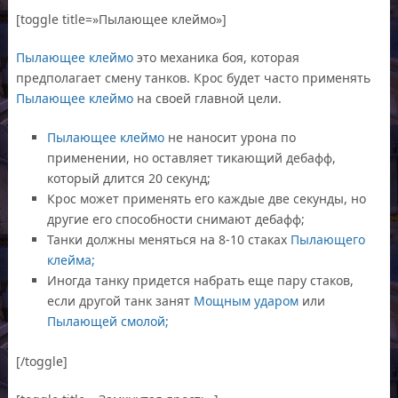
[toggle title=»Пылающее клеймо»]
Пылающее клеймо
это механика боя, которая
предполагает смену танков. Крос будет часто применять
Пылающее клеймо
на своей главной цели.
Пылающее клеймо
не наносит урона по
применении, но оставляет тикающий дебафф,
который длится 20 секунд;
Крос может применять его каждые две секунды, но
другие его способности снимают дебафф;
Танки должны меняться на 8-10 стаках
Пылающего
клейма;
Иногда танку придется набрать еще пару стаков,
если другой танк занят
Мощным ударом
или
Пылающей смолой;
[/toggle]