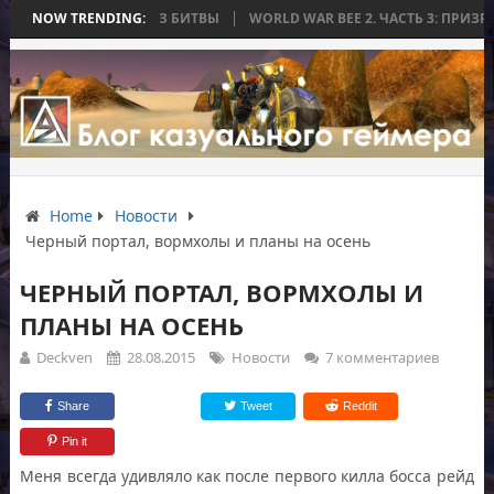
АЯ ЗАКОНЧИЛАСЬ БЕЗ БИТВЫ
NOW TRENDING:
WORLD WAR BEE 2. ЧАСТЬ 3: ПРИЗРАЧН
Home
Новости
Черный портал, вормхолы и планы на осень
ЧЕРНЫЙ ПОРТАЛ, ВОРМХОЛЫ И
ПЛАНЫ НА ОСЕНЬ
Deckven
28.08.2015
Новости
7 комментариев
Share
Tweet
Reddit
Pin it
Меня всегда удивляло как после первого килла босса рейд