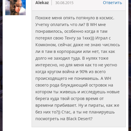
Alekaz
Ответить
30.08.2015
Похоже меня опять потянуло в космос.
Учетку оплатить что ли? В WH мне
понравилось, особенно когда я там
потерял свою Тенгу за 1ккк))) Играл с
Комконом, сейчас даже не знаю числюсь
ли я там в корпорации или нет, так как
долго не заходил туда. В нулях тоже
интересно, но для меня как то не уютно
когда кругом война и 90% из всего
происходящего не понимаешь. А WH
своего рода блуждающий островок на
котором ты живешь и исследуешь новые
берега куда твой остров время от
времени прибивает. Ну и пираты, как же
без них то?)) Стас, а ты не планируешь
посмотреть на Black Desert?