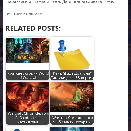
шарахаясь от каждой тени. Да и шипы сливать тоже.
Вот такие новости.
RELATED POSTS:
Краткая история World
Рейд "Душа Дракона".
of Warcraft
Тактики для LFR-версии
Warcraft Chronicle, том
3. О событиях
Warcraft Chronicle, том
Катаклизма
2. Об Сынах Лотара и…