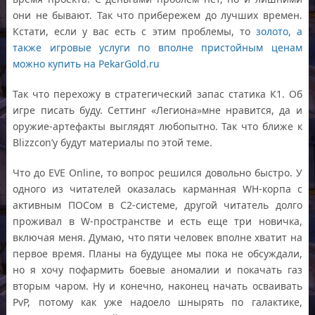
они не бывают. Так что прибережем до лучших времен.
Кстати, если у вас есть с этим проблемы, то
золото, а
также игровые услуги по вполне пристойным ценам
можно купить на PekarGold.ru
Так что перехожу в стратегический запас статика К1. Об
игре писать буду. Сеттинг «Легиона»мне нравится, да и
оружие-артефакты выглядят любопытно. Так что ближе к
Blizzcon’y будут материалы по этой теме.
Что до EVE Online, то вопрос решился довольно быстро. У
одного из читателей оказалась карманная WH-корпа с
активным ПОСом в С2-системе, другой читатель долго
проживал в W-пространстве и есть еще три новичка,
включая меня. Думаю, что пяти человек вполне хватит на
первое время. Планы на будущее мы пока не обсуждали,
но я хочу пофармить боевые аномалии и покачать газ
вторым чаром. Ну и конечно, наконец начать осваивать
PvP, потому как уже надоело шнырять по галактике,