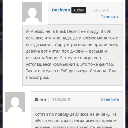
Deckven
30.08.2015
Ответить
@ Alekaz, не, в Black Desert не пойду. В EVE
есть все, что мне надо, да и космос меня тоже
всегда манил. Лор у игры вполне приличный,
давеча вот читал про джови — весьма и
весьма забавно. К тому же в игре есть
устоявшееся коммьюнити. Это тоже фактор.
Так что оседаю в EVE до выхода Легиона. Там
посмотрим.
Illiren
Ответить
31.08.2015
Кстати по поводу дейликов на ачивку. Не
обязательно ждать когда именно прокнет
нужный, можно просто купить нужный