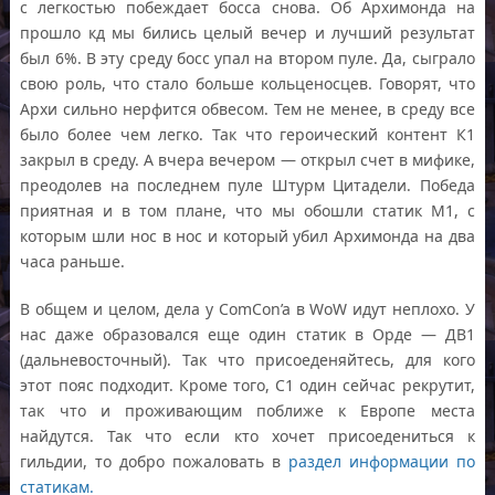
с легкостью побеждает босса снова. Об Архимонда на
прошло кд мы бились целый вечер и лучший результат
был 6%. В эту среду босс упал на втором пуле. Да, сыграло
свою роль, что стало больше кольценосцев. Говорят, что
Архи сильно нерфится обвесом. Тем не менее, в среду все
было более чем легко. Так что героический контент К1
закрыл в среду. А вчера вечером — открыл счет в мифике,
преодолев на последнем пуле Штурм Цитадели. Победа
приятная и в том плане, что мы обошли статик М1, с
которым шли нос в нос и который убил Архимонда на два
часа раньше.
В общем и целом, дела у ComCon’a в WoW идут неплохо. У
нас даже образовался еще один статик в Орде — ДВ1
(дальневосточный). Так что присоеденяйтесь, для кого
этот пояс подходит. Кроме того, С1 один сейчас рекрутит,
так что и проживающим поближе к Европе места
найдутся. Так что если кто хочет присоедениться к
гильдии, то добро пожаловать в
раздел информации по
статикам.