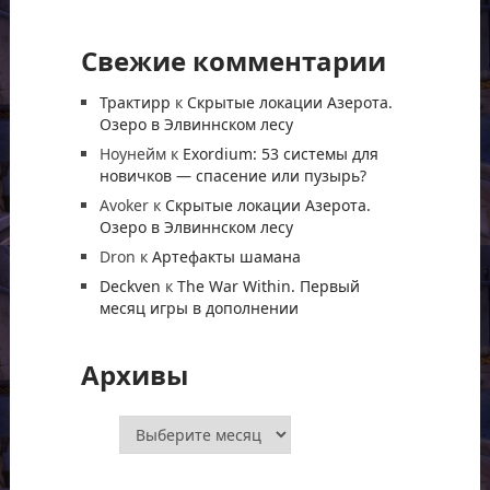
Свежие комментарии
Трактирр
к
Скрытые локации Азерота.
Озеро в Элвиннском лесу
Ноунейм
к
Exordium: 53 системы для
новичков — спасение или пузырь?
Avoker
к
Скрытые локации Азерота.
Озеро в Элвиннском лесу
Dron
к
Артефакты шамана
Deckven
к
The War Within. Первый
месяц игры в дополнении
Архивы
Архивы