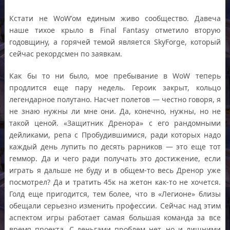
Кстати не WoW’ом единым живо сообщество. Давеча
наше тихое крыло в Final Fantasy отметило вторую
годовщину, а горячей темой является SkyForge, который
сейчас рекордсмен по заявкам.
Как бы то ни было, мое пребывание в WoW теперь
продлится еще пару недель. Героик закрыт, кольцо
легендарное полутано. Насчет полетов — честно говоря, я
не знаю нужны ли мне они. Да, конечно, нужны, но не
такой ценой. «Защитник Дренора» с его рандомными
дейликами, репа с Пробудившимися, ради которых надо
каждый день лупить по десять рарников — это еще тот
геммор. Да и чего ради получать это достижение, если
играть я дальше не буду и в общем-то весь Дренор уже
посмотрел? Да и тратить 45к на жетон как-то не хочется.
Голд еще пригодится, тем более, что в «Легионе» близы
обещали серьезно изменить профессии. Сейчас над этим
аспектом игры работает самая большая команда за все
время проекта. С деньгами проблем нет, но и лишними