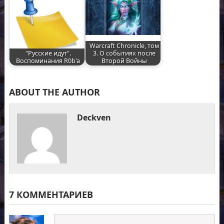
Warcraft Chronicle, том
"Русские идут".
3. О событиях после
Воспоминания R0b'a
Второй Войны
ABOUT THE AUTHOR
Deckven
7 КОММЕНТАРИЕВ