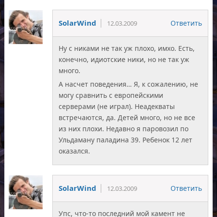
SolarWind
Ответить
12.03.2009
Ну с никами не так уж плохо, имхо. Есть,
конечно, идиотские ники, но не так уж
много.
А насчет поведения… Я, к сожалению, не
могу сравнить с европейскими
серверами (не играл). Неадекваты
встречаются, да. Детей много, но не все
из них плохи. Недавно я паровозил по
Ульдаману паладина 39. Ребенок 12 лет
оказался.
SolarWind
Ответить
12.03.2009
Упс, что-то последний мой камент не