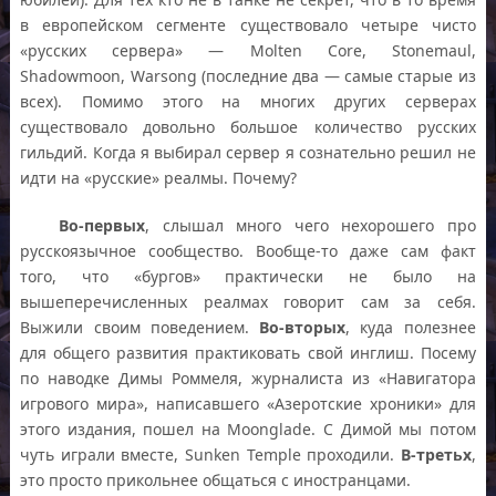
в европейском сегменте существовало четыре чисто
«русских сервера» — Molten Core, Stonemaul,
Shadowmoon, Warsong (последние два — самые старые из
всех). Помимо этого на многих других серверах
существовало довольно большое количество русских
гильдий. Когда я выбирал сервер я сознательно решил не
идти на «русские» реалмы. Почему?
Во-первых
, слышал много чего нехорошего про
русскоязычное сообщество. Вообще-то даже сам факт
того, что «бургов» практически не было на
вышеперечисленных реалмах говорит сам за себя.
Выжили своим поведением.
Во-вторых
, куда полезнее
для общего развития практиковать свой инглиш. Посему
по наводке Димы Роммеля, журналиста из «Навигатора
игрового мира», написавшего «Азеротские хроники» для
этого издания, пошел на Moonglade. С Димой мы потом
чуть играли вместе, Sunken Temple проходили.
В-третьх
,
это просто прикольнее общаться с иностранцами.