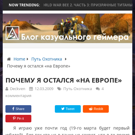
Ь БЕЗ БИТВЫ
NOW TRENDING:
WORLD WAR BEE 2. ЧАСТЬ 3: ПРИЗРАЧНЫЕ ТИТАНЫ И О
Home
Путь Охотника
Почему я остался «на Европе»
ПОЧЕМУ Я ОСТАЛСЯ «НА ЕВРОПЕ»
Deckven
12.03.2009
Путь Охотника
4
комментария
Share
Tweet
Reddit
Pin it
Я играю уже почти год (19-го марта будет первый
юбилей). Для тех кто не в танке не секрет, что в то время