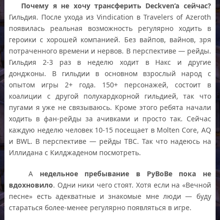
Почему я не хочу трансферить Deckven’a сейчас?
Гильдия. После ухода из Vindication в Travelers of Azeroth
появилась реальная возможность регулярно ходить в
героики с хорошей компанией. Без вайпов, вайнов, зря
потраченного времени и нервов. В перспективе — рейды.
Гильдия 2-3 раз в неделю ходит в Накс и другие
донджоны. В гильдии в основном взрослый народ с
опытом игры 2+ года. 150+ персонажей, состоит в
коалиции с другой полухардкорной гильдией, так что
пугами я уже не связываюсь. Кроме этого ребята начали
ходить в фан-рейды за ачивками и просто так. Сейчас
каждую неделю человек 10-15 посещает в Molten Core, AQ
и BWL. В перспективе — рейды TBC. Так что надеюсь на
Иллидана с Килджаденом посмотреть.
А
недельное пребывание в РуВоВе пока не
вдохновило
. Одни ники чего стоят. Хотя если на «Вечной
песне» есть адекватные и знакомые мне люди — буду
стараться более-менее регулярно появляться в игре.