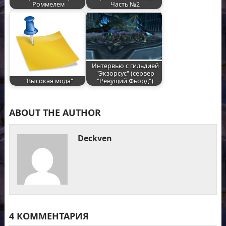
Роммелем
Часть №2
Интервью с гильдией
"Экзорсус" (сервер
"Высокая мода"
"Ревущий Фьорд")
ABOUT THE AUTHOR
Deckven
4 КОММЕНТАРИЯ