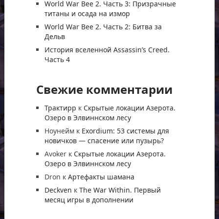
World War Bee 2. Часть 3: Призрачные
титаны и осада на измор
World War Bee 2. Часть 2: Битва за
Дельв
История вселенной Assassin’s Creed.
Часть 4
Свежие комментарии
Трактирр
к
Скрытые локации Азерота.
Озеро в Элвиннском лесу
Ноунейм
к
Exordium: 53 системы для
новичков — спасение или пузырь?
Avoker
к
Скрытые локации Азерота.
Озеро в Элвиннском лесу
Dron
к
Артефакты шамана
Deckven
к
The War Within. Первый
месяц игры в дополнении