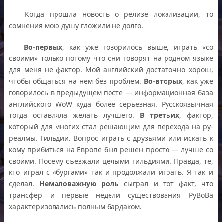
Когда прошла новость о релизе локализации, то
сомнения мою душу гложили не долго.
Во-первых
, как уже говорилось выше, играть «со
своими» только потому что они говорят на родном языке
для меня не фактор. Мой английский достаточно хорош,
чтобы общаться на нем без проблем.
Во-вторых
, как уже
говорилось в предыдущем посте — информационная база
английского WoW куда более серьезная. Русскоязычная
тогда оставляла желать лучшего.
В третьих
, фактор,
который для многих стал решающим для перехода на ру-
реалмы. Гильдии. Вопрос играть с друзьями или искать к
кому прибиться на Европе был решен просто — лучше со
своими. Посему съезжали целыми гильдиями. Правда, те,
кто играл с «бургами» так и продолжали играть. Я так и
сделал.
Немаловажную роль
сыграл и тот факт, что
трансфер и первые недели существования РуВоВа
характеризовались полным бардаком.