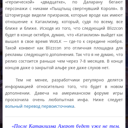
«героической» «двадцатке», по Даларану бегают
персонажи с никами «Пыщпыщ свергнувший Короля». В
Штормграде видели призраков, которые вроде как имеют
отношение к Катаклизму, который, судя по всему, все
ближе и ближе. Исходя из того, что следующий Blizzcon
будет в конце октября, думаю, что «Катаклизм» выйдет как
вышел в свое время WotLK — где-то к середине ноября.
Такой конвент как Blizzcon это отличная площадка для
рекламы следующего дополнения. Так что я не думаю, что
релиз состоится раньше чем через 7-8 месяцев. В конце
концов даже о закрытой альфе уже даже слухов нет.
Тем не менее, разработчики регулярно делятся
информацией относительно того, что будет в новом
дополнении. Давеча на американском форуме игры
проскочила очень любопытная инфа. Ниже следует
вольный перевод первоисточника
.
«После Катаклизма Азерот будет уже не тем,