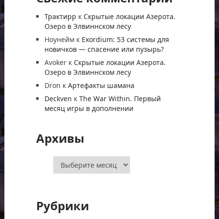
Трактирр
к
Скрытые локации Азерота.
Озеро в Элвиннском лесу
Ноунейм
к
Exordium: 53 системы для
новичков — спасение или пузырь?
Avoker
к
Скрытые локации Азерота.
Озеро в Элвиннском лесу
Dron
к
Артефакты шамана
Deckven
к
The War Within. Первый
месяц игры в дополнении
Архивы
Архивы
Рубрики