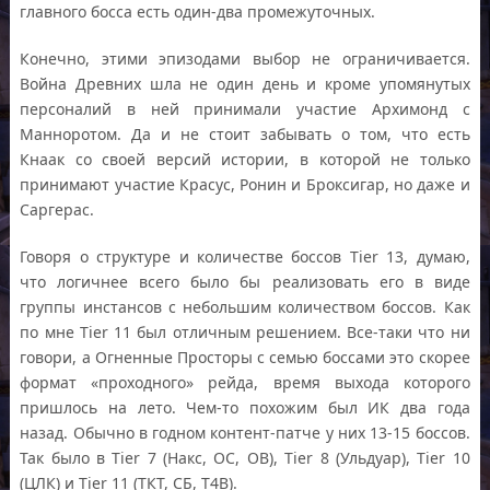
главного босса есть один-два промежуточных.
Конечно, этими эпизодами выбор не ограничивается.
Война Древних шла не один день и кроме упомянутых
персоналий в ней принимали участие Архимонд с
Манноротом. Да и не стоит забывать о том, что есть
Кнаак со своей версий истории, в которой не только
принимают участие Красус, Ронин и Броксигар, но даже и
Саргерас.
Говоря о структуре и количестве боссов Tier 13, думаю,
что логичнее всего было бы реализовать его в виде
группы инстансов с небольшим количеством боссов. Как
по мне Tier 11 был отличным решением. Все-таки что ни
говори, а Огненные Просторы с семью боссами это скорее
формат «проходного» рейда, время выхода которого
пришлось на лето. Чем-то похожим был ИК два года
назад. Обычно в годном контент-патче у них 13-15 боссов.
Так было в Tier 7 (Накс, ОС, ОВ), Tier 8 (Ульдуар), Tier 10
(ЦЛК) и Tier 11 (ТКТ, СБ, Т4В).