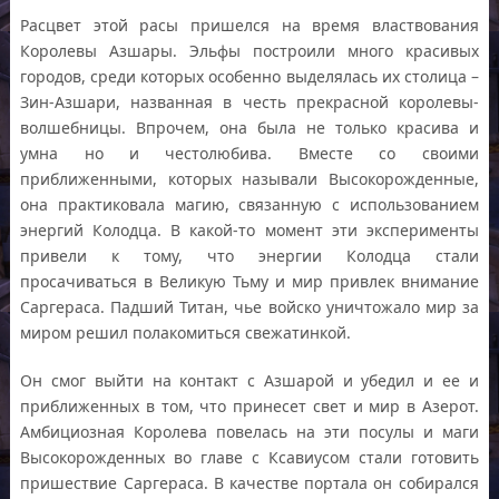
Расцвет этой расы пришелся на время властвования
Королевы Азшары. Эльфы построили много красивых
городов, среди которых особенно выделялась их столица –
Зин-Азшари, названная в честь прекрасной королевы-
волшебницы. Впрочем, она была не только красива и
умна но и честолюбива. Вместе со своими
приближенными, которых называли Высокорожденные,
она практиковала магию, связанную с использованием
энергий Колодца. В какой-то момент эти эксперименты
привели к тому, что энергии Колодца стали
просачиваться в Великую Тьму и мир привлек внимание
Саргераса. Падший Титан, чье войско уничтожало мир за
миром решил полакомиться свежатинкой.
Он смог выйти на контакт с Азшарой и убедил и ее и
приближенных в том, что принесет свет и мир в Азерот.
Амбициозная Королева повелась на эти посулы и маги
Высокорожденных во главе с Ксавиусом стали готовить
пришествие Саргераса. В качестве портала он собирался