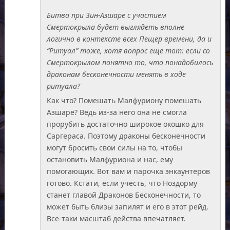
Битва при Зин-Азшаре с участием
Смертокрыла будет выглядеть вполне
логично в контексте всех Пещер времени, да и
“Ритуал” тоже, хотя вопрос еще тот: если со
Смертокрылом понятно то, что понадобилось
драконам бесконечности менять в ходе
ритуала?
Как что? Помешать Малфуриону помешать
Азшаре? Ведь из-за него она не смогла
прорубить достаточно широкое окошко для
Саргераса. Поэтому драконы бесконечности
могут бросить свои силы на то, чтобы
остановить Малфуриона и нас, ему
помогающих. Вот вам и парочка энкаунтеров
готово. Кстати, если учесть, что Ноздорму
станет главой Драконов Бесконечности, то
может быть близы запилят и его в этот рейд.
Все-таки масштаб действа впечатляет.