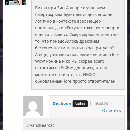
Битва при Зин-Азшаре с участием
Смертокрыла будет выглядеть вполне
логично в контексте всех Пещер
времени, да и «Ритуал» тоже, хотя вопрос
еще тот: если со Смертокрылом понятно
то, что понадобилось драконам
бесконечности менять в ходе ритуала?
А еще, учитывая последние веяния в lore
WoW Ронина и ко мы скорее всего
встретим в «Войне древних», что не
может не огорчать, т.к. ИМХО
обновленный lore просто отвратителен.
Deckven
16.08.2011
Ответить
2 Vansbearcat