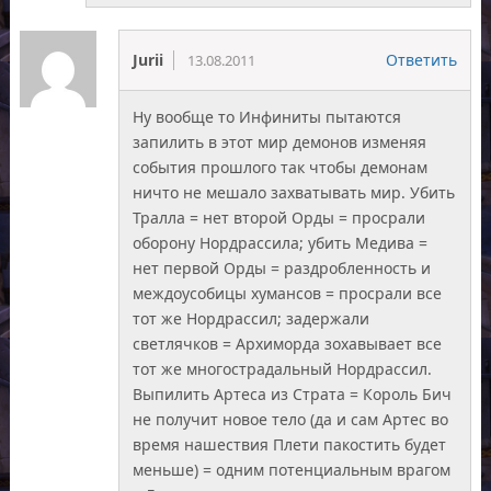
Jurii
Ответить
13.08.2011
Ну вообще то Инфиниты пытаются
запилить в этот мир демонов изменяя
события прошлого так чтобы демонам
ничто не мешало захватывать мир. Убить
Тралла = нет второй Орды = просрали
оборону Нордрассила; убить Медива =
нет первой Орды = раздробленность и
междоусобицы хумансов = просрали все
тот же Нордрассил; задержали
светлячков = Архиморда зохавывает все
тот же многострадальный Нордрассил.
Выпилить Артеса из Страта = Король Бич
не получит новое тело (да и сам Артес во
время нашествия Плети пакостить будет
меньше) = одним потенциальным врагом