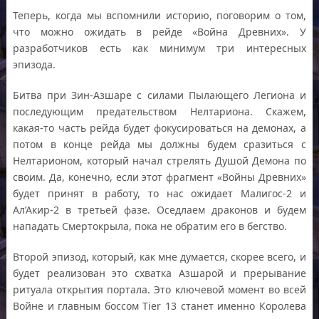
Теперь, когда мы вспомнили историю, поговорим о том,
что можно ожидать в рейде «Война Древних». У
разработчиков есть как минимум три интересных
эпизода.
Битва при Зин-Азшаре с силами Пылающего Легиона и
последующим предательством Нелтариона. Скажем,
какая-то часть рейда будет фокусироваться на демонах, а
потом в конце рейда мы должны будем сразиться с
Нелтарионом, который начал стрелять Душой Демона по
своим. Да, конечно, если этот фрагмент «Войны Древних»
будет принят в работу, то нас ожидает Малигос-2 и
Ал’Акир-2 в третьей фазе. Оседлаем драконов и будем
нападать Смертокрыла, пока не обратим его в бегство.
Второй эпизод, который, как мне думается, скорее всего, и
будет реализован это схватка Азшарой и прерывание
ритуала открытия портала. Это ключевой момент во всей
Войне и главным боссом Tier 13 станет именно Королева