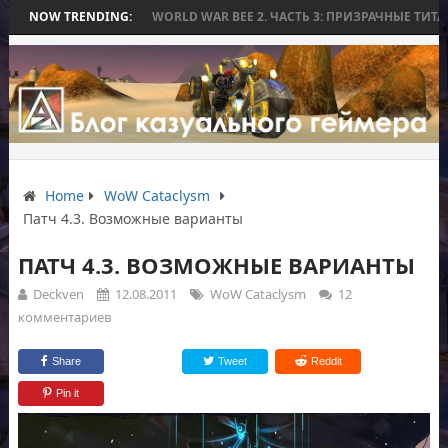
БЕЗ БИТВЫ
NOW TRENDING:
WORLD WAR BEE 2. ЧАСТЬ 3: ПРИЗРАЧНЫЕ ТИТАНЫ И ОС
Home
WoW Cataclysm
Патч 4.3. Возможные варианты
ПАТЧ 4.3. ВОЗМОЖНЫЕ ВАРИАНТЫ
Deckven
12.08.2011
WoW Cataclysm
12
комментариев
Share
Tweet
Reddit
Pin it