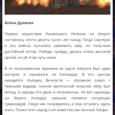
Война Древних
Первое нашествие Пылающего Легиона на Азерот
состоялось почти десять тысяч лет назад. Тогда Саргерас
и его войско пытались завоевать мир, но получили
достойный отпор. Победа, правда, далась очень высокой
ценой, но об этом чуть ниже.
В те незапамятные времена на карте Азерота был один
материк и назывался он Калимдор. В его центре
находился Колодец Вечности — огромное озеро с
темными водами, полное магической энергии. Мир был
молод, а народы его дики и неграмотны. Но вот однажды
на берега Колодца пришли племена кочующих
гуманоидов. Озеро им понравилось и они остались здесь
жить. Позже этот народ стал известен как Ночные Эльфы.