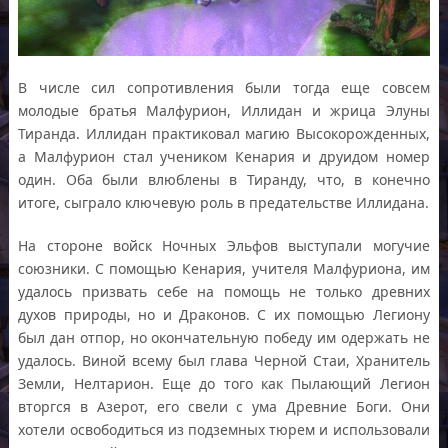
В числе сил сопротивления были тогда еще совсем
молодые братья Малфурион, Иллидан и жрица Элуны
Тиранда. Иллидан практиковал магию Высокорожденных,
а Малфурион стал учеником Кенария и друидом номер
один. Оба были влюблены в Тиранду, что, в конечно
итоге, сыграло ключевую роль в предательстве Иллидана.
На стороне войск Ночных Эльфов выступали могучие
союзники. С помощью Кенария, учителя Малфуриона, им
удалось призвать себе на помощь не только древних
духов природы, но и Драконов. С их помощью Легиону
был дан отпор, но окончательную победу им одержать не
удалось. Виной всему был глава Черной Стаи, Хранитель
Земли, Нелтарион. Еще до того как Пылающий Легион
вторгся в Азерот, его свели с ума Древние Боги. Они
хотели освободиться из подземных тюрем и использовали