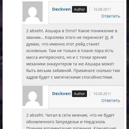
Deckven
16.08.2011
Ответить
2 abseht. Азшара в 5ппл? Какое понижение в
звании… Королева этого не перенесет ))). Я
думаю, что именно этот рейд станет
основным. Там не только в плане лора есть
масса интересного, но и с точки зрения
механики энкаунтеров та же Азшара может
быть весьма забавной. Прикиньте сколько там
аддов будет с магическими способностями.
Deckven
16.08.2011
Ответить
2 abseht. Читал в сети мнение, что не будет
обновленного Запределья и Нордскола.
Причем аргументация логичная. Концепция