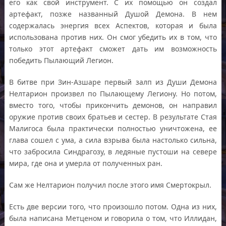
его как свой инструмент. С их помощью он создал
артефакт, позже названный Душой Демона. В нем
содержалась энергия всех Аспектов, которая и была
использована против них. Он смог убедить их в том, что
только этот артефакт сможет дать им возможность
победить Пылающий Легион.
В битве при Зин-Азшаре первый залп из Души Демона
Нелтарион произвел по Пылающему Легиону. Но потом,
вместо того, чтобы прикончить демонов, он направил
оружие против своих братьев и сестер. В результате Стая
Малигоса была практически полностью уничтожена, ее
глава сошел с ума, а сила взрыва была настолько сильна,
что забросила Синдрагозу, в ледяные пустоши на севере
мира, где она и умерла от полученных ран.
Сам же Нелтарион получил после этого имя Смертокрыл.
Есть две версии того, что произошло потом. Одна из них,
была написана Метценом и говорила о том, что Иллидан,