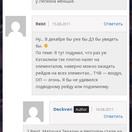
у Легиона меньше.
Reist
Ответить
15.08.2011
Ну… В декабре бы уже бы Д3 бы увидеть
бы.
По теме: Я тут подумал, что раз уж
Катаклизм так плотно налег на
элементалов, наверно можно ожидать
рейдов на всех элементах… ТЧВ — воздух,
ОП — огонь. Я бы не удивился
подводному рейду или подземному.
Deckven
16.08.2011
Ответить
2 Reist. Матушка Теразан и Нептулон стали на