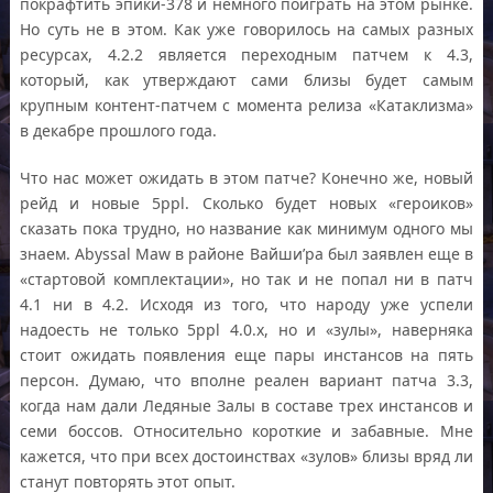
покрафтить эпики-378 и немного поиграть на этом рынке.
Но суть не в этом. Как уже говорилось на самых разных
ресурсах, 4.2.2 является переходным патчем к 4.3,
который, как утверждают сами близы будет самым
крупным контент-патчем с момента релиза «Катаклизма»
в декабре прошлого года.
Что нас может ожидать в этом патче? Конечно же, новый
рейд и новые 5ppl. Сколько будет новых «героиков»
сказать пока трудно, но название как минимум одного мы
знаем. Abyssal Maw в районе Вайши’ра был заявлен еще в
«стартовой комплектации», но так и не попал ни в патч
4.1 ни в 4.2. Исходя из того, что народу уже успели
надоесть не только 5ppl 4.0.x, но и «зулы», наверняка
стоит ожидать появления еще пары инстансов на пять
персон. Думаю, что вполне реален вариант патча 3.3,
когда нам дали Ледяные Залы в составе трех инстансов и
семи боссов. Относительно короткие и забавные. Мне
кажется, что при всех достоинствах «зулов» близы вряд ли
станут повторять этот опыт.