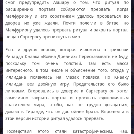
смог предупредить Азшару о том, что ритуал по
расширению портала собираются прервать. Когда
Малфуриону и его соратникам удалось прорваться во
дворец их уже ждали. Почти полегли в битве, но
Малфуриону удалось прервать ритуал и закрыть портал,
не дав Саргерасу проникнуть в мир.
Есть и другая версия, которая изложена в трилогии
Ричарда Кнаака «Война Древних».Пересказывать не буду,
поскольку том очень толстый. Там есть масса
интересного, в том числе и объяснение того, откуда у
Иллидана появилась на глазах повязка. По Кнааку
Иллидан вел двойную игру. Предательство его было
липовым. Втеревшись в доверие к Саргерасу он хотел
самолично закрыть портал и прослыть единоличным
спасителем мира, чтобы, как не трудно догадаться,
доказать Тиранде, что он достойнее брата. Впрочем и в
этой версии истории ритуал удалось прервать.
Последствия этого стали катастрофическим. Наш