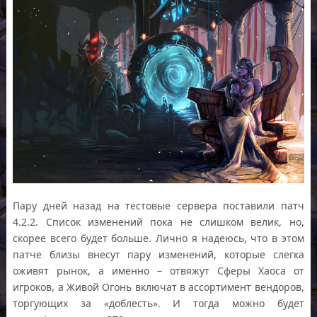
Пару дней назад на тестовые сервера поставили патч
4.2.2. Список изменений пока не слишком велик, но,
скорее всего будет больше. Лично я надеюсь, что в этом
патче близы внесут пару изменений, которые слегка
оживят рынок, а именно – отвяжут Сферы Хаоса от
игроков, а Живой Огонь включат в ассортимент вендоров,
торгующих за «доблесть». И тогда можно будет