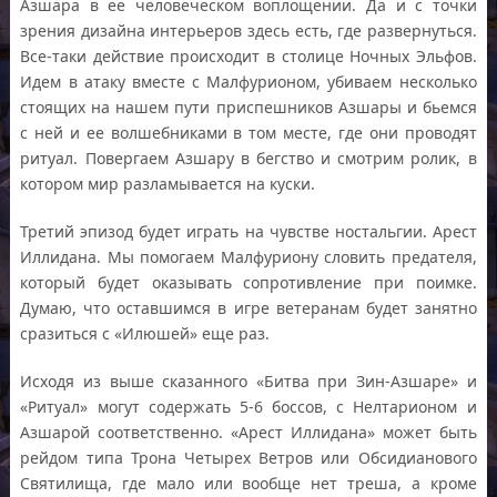
Азшара в ее человеческом воплощении. Да и с точки
зрения дизайна интерьеров здесь есть, где развернуться.
Все-таки действие происходит в столице Ночных Эльфов.
Идем в атаку вместе с Малфурионом, убиваем несколько
стоящих на нашем пути приспешников Азшары и бьемся
с ней и ее волшебниками в том месте, где они проводят
ритуал. Повергаем Азшару в бегство и смотрим ролик, в
котором мир разламывается на куски.
Третий эпизод будет играть на чувстве ностальгии. Арест
Иллидана. Мы помогаем Малфуриону словить предателя,
который будет оказывать сопротивление при поимке.
Думаю, что оставшимся в игре ветеранам будет занятно
сразиться с «Илюшей» еще раз.
Исходя из выше сказанного «Битва при Зин-Азшаре» и
«Ритуал» могут содержать 5-6 боссов, с Нелтарионом и
Азшарой соответственно. «Арест Иллидана» может быть
рейдом типа Трона Четырех Ветров или Обсидианового
Святилища, где мало или вообще нет треша, а кроме