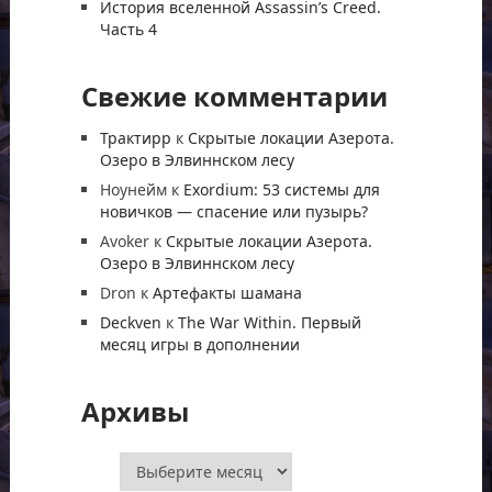
История вселенной Assassin’s Creed.
Часть 4
Свежие комментарии
Трактирр
к
Скрытые локации Азерота.
Озеро в Элвиннском лесу
Ноунейм
к
Exordium: 53 системы для
новичков — спасение или пузырь?
Avoker
к
Скрытые локации Азерота.
Озеро в Элвиннском лесу
Dron
к
Артефакты шамана
Deckven
к
The War Within. Первый
месяц игры в дополнении
Архивы
Архивы