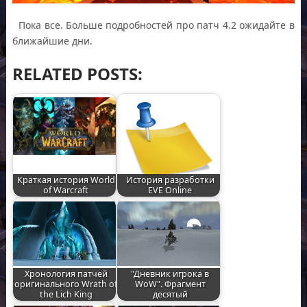
Пока все. Больше подробностей про патч 4.2 ожидайте в
ближайшие дни.
RELATED POSTS:
Краткая история World
История разработки
of Warcraft
EVE Online
Хронология патчей
"Дневник игрока в
оригинального Wrath of
WoW". Фрагмент
the Lich King
десятый