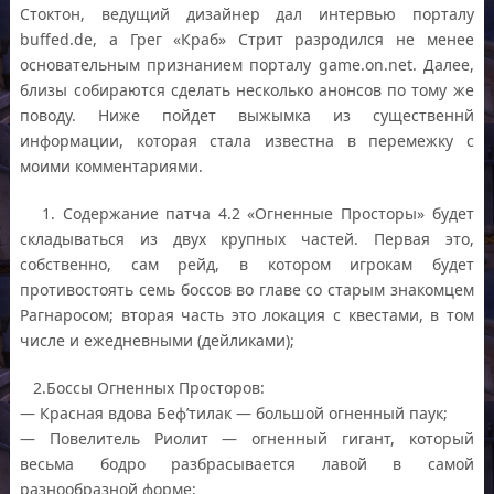
Стоктон, ведущий дизайнер дал интервью порталу
buffed.de, а Грег «Краб» Стрит разродился не менее
основательным признанием порталу game.on.net. Далее,
близы собираются сделать несколько анонсов по тому же
поводу. Ниже пойдет выжымка из существеннй
информации, которая стала известна в перемежку с
моими комментариями.
1. Содержание патча 4.2 «Огненные Просторы» будет
складываться из двух крупных частей. Первая это,
собственно, сам рейд, в котором игрокам будет
противостоять семь боссов во главе со старым знакомцем
Рагнаросом; вторая часть это локация с квестами, в том
числе и ежедневными (дейликами);
2.Боссы Огненных Просторов:
— Красная вдова Беф’тилак — большой огненный паук;
— Повелитель Риолит — огненный гигант, который
весьма бодро разбрасывается лавой в самой
разнообразной форме;