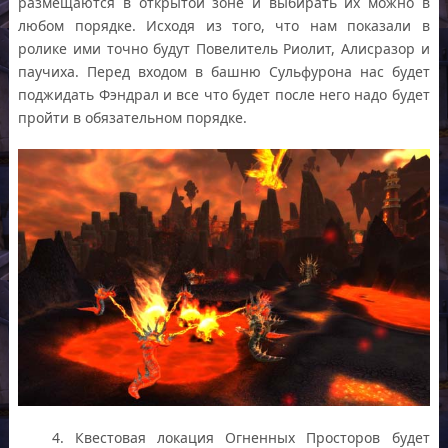
размещаются в открытой зоне и выбирать их можно в
любом порядке. Исходя из того, что нам показали в
ролике ими точно будут Повелитель Риолит, Алисразор и
паучиха. Перед входом в башню Сульфурона нас будет
поджидать Фэндрал и все что будет после него надо будет
пройти в обязательном порядке.
4. Квестовая локация Огненных Просторов будет