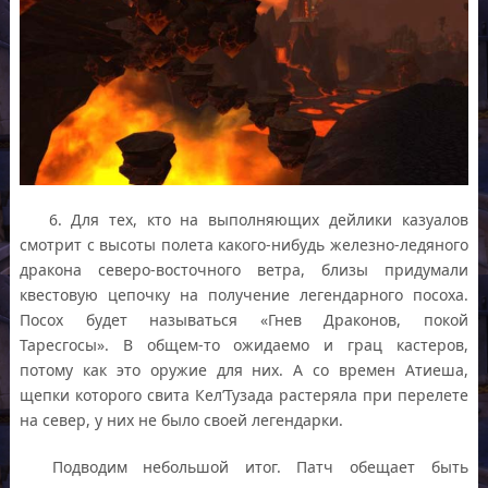
6. Для тех, кто на выполняющих дейлики казуалов
смотрит с высоты полета какого-нибудь железно-ледяного
дракона северо-восточного ветра, близы придумали
квестовую цепочку на получение легендарного посоха.
Посох будет называться «Гнев Драконов, покой
Таресгосы». В общем-то ожидаемо и грац кастеров,
потому как это оружие для них. А со времен Атиеша,
щепки которого свита Кел’Тузада растеряла при перелете
на север, у них не было своей легендарки.
Подводим небольшой итог. Патч обещает быть