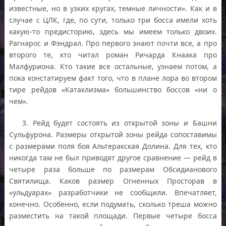
известные, но в узких кругах, темные личности». Как и в
случае с ЦЛК, где, по сути, только три босса имели хоть
какую-то предисторию, здесь мы имеем только двоих.
Рагнарос и Фэндрал. Про первого знают почти все, а про
второго те, кто читал роман Ричарда Кнаака про
Малфуриона. Кто такие все остальные, узнаем потом, а
пока констатируем факт того, что в плане лора во втором
тире рейдов «Катаклизма» большинство боссов «ни о
чем».
3. Рейд будет состоять из открытой зоны и Башни
Сульфурона. Размеры открытой зоны рейда сопоставимы
с размерами поля боя Альтеракская Долина. Для тех, кто
никогда там не был приводят другое сравнение — рейд в
четыре раза больше по размерам Обсидианового
Святилища. Каков размер Огненных Просторав в
«ульдуарах» разработчики не сообщили. Впечатляет,
конечно. Особенно, если подумать, сколько треша можно
разместить на такой площади. Первые четыре босса