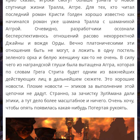
спутнице жизни Тралла, Аггре. Для тех, кто читал
последний роман Кристи Голден хорошо известно как
начинался роман уже шамана Тралла с шаманихой
Аггрой. Очевидно, разработчики осознали
бесперспективнось отношений расово некорректной
Джайны и вождя Орды. Вечно платоническими эти
отношения быть не могут, а ложить в одну постель
зеленого орка и белую женщину как-то не очень. В силу
чего из награндской глуши была вытащена Аггра, которая
по словам Грега Стрита будет одним из важнейших
действующих лиц в дальнейшем сюжете. Это хорошие
новости. Плохие новости — эпиков за выполнение этой
цепочки не дадут. Странно, за зачистку Зул’Амана дали
эпики, а тут дело более масштабное и ничего. Очень хочу,
чтобы опять появилась какая-нибудь Потертая рукоять.