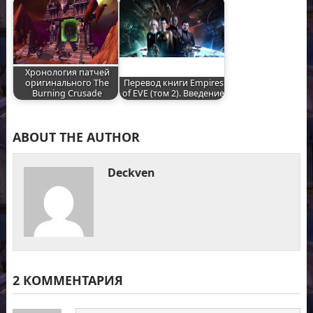
Хронология патчей
оригинального The
Перевод книги Empires
Burning Crusade
of EVE (том 2). Введение
ABOUT THE AUTHOR
Deckven
2 КОММЕНТАРИЯ