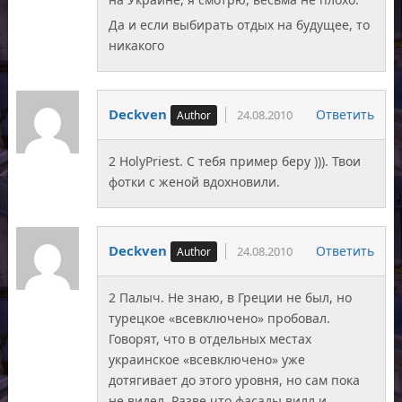
Да и если выбирать отдых на будущее, то
никакого
Deckven
Ответить
24.08.2010
2 HolyPriest. С тебя пример беру ))). Твои
фотки с женой вдохновили.
Deckven
Ответить
24.08.2010
2 Палыч. Не знаю, в Греции не был, но
турецкое «всевключено» пробовал.
Говорят, что в отдельных местах
украинское «всевключено» уже
дотягивает до этого уровня, но сам пока
не видел. Разве что фасады вилл и