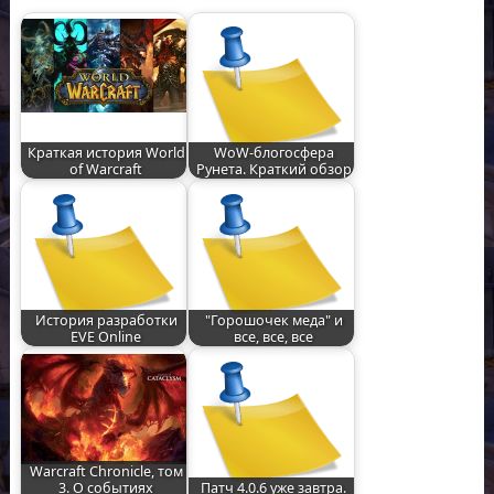
Краткая история World
WoW-блогосфера
of Warcraft
Рунета. Краткий обзор
История разработки
"Горошочек меда" и
EVE Online
все, все, все
Warcraft Chronicle, том
3. О событиях
Патч 4.0.6 уже завтра.