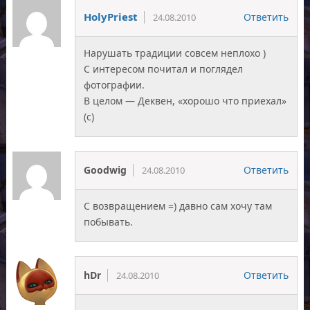
HolyPriest
Ответить
24.08.2010
Нарушать традиции совсем неплохо )
С интересом почитал и поглядел
фотографии.
В целом — Деквен, «хорошо что приехал»
(с)
Goodwig
Ответить
24.08.2010
С возвращением =) давно сам хочу там
побывать.
hDr
Ответить
24.08.2010