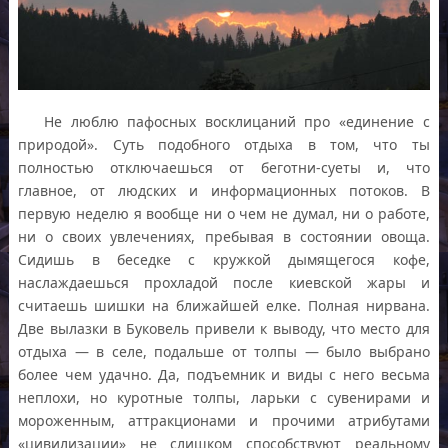
Не люблю пафосных восклицаний про «единение с
природой». Суть подобного отдыха в том, что ты
полностью отключаешься от беготни-суеты и, что
главное, от людских и информационных потоков. В
первую неделю я вообще ни о чем не думал, ни о работе,
ни о своих увлечениях, пребывая в состоянии овоща.
Сидишь в беседке с кружкой дымящегося кофе,
наслаждаешься прохладой после киевской жары и
считаешь шишки на ближайшей елке. Полная нирвана.
Две вылазки в Буковель привели к выводу, что место для
отдыха — в селе, подальше от толпы — было выбрано
более чем удачно. Да, подъемник и виды с него весьма
неплохи, но куротные толпы, ларьки с сувенирами и
мороженным, аттракционами и прочими атрибутами
«цивилизации» не слишком способствуют реальному