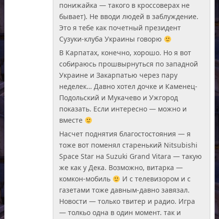
понижайка — такого в кроссоверах не
бывает). Не вводи людей в заблуждение.
Это я тебе как почетный президент
Сузуки-клуба Украины говорю
В Карпатах, конечно, хорошо. Но я вот
собираюсь прошвырнуться по западной
Украине и Закарпатью через пару
неделек… Давно хотел дочке и Каменец-
Подольский и Мукачево и Ужгород
показать. Если интересно — можно и
вместе
Насчет поднятия благостостояния — я
тоже вот поменял старенький Nitsubishi
Space Star на Suzuki Grand Vitara — такую
же как у Дека. Возможно, витарка —
комкон-мобиль
И с телевизором и с
газетами тоже давным-давно завязал.
Новости — только твитер и радио. Игра
— толкьо одна в один момент. так и