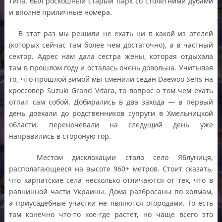
типа, был роскошный старый парк со столетними дубами
и вполне приличные номера.
В этот раз мы решили не ехать ни в какой из отелей
(которых сейчас там более чем достаточно), а в частный
сектор. Адрес нам дала сестра жены, которая отдыхала
там в прошлом году и осталась очень довольна. Учитывая
то, что прошлой зимой мы сменили седан Daewoo Sens на
кроссовер Suzuki Grand Vitara, то вопрос о том чем ехать
отпал сам собой. Добирались в два захода — в первый
день доехали до родственников супруги в Хмельницкой
области, переночевали на следущий день уже
направились в стороную гор.
Местом дисклокации стало село Яблуниця,
располагающееся на высоте 960+ метров. Стоит сказать,
что карпатские села несколько отличаются от тех, что в
равнинной части Украины. Дома разбросаны по холмам,
а приусадебные участки не являются огородами. То есть
там конечно что-то кое-где растет, но чаще всего это