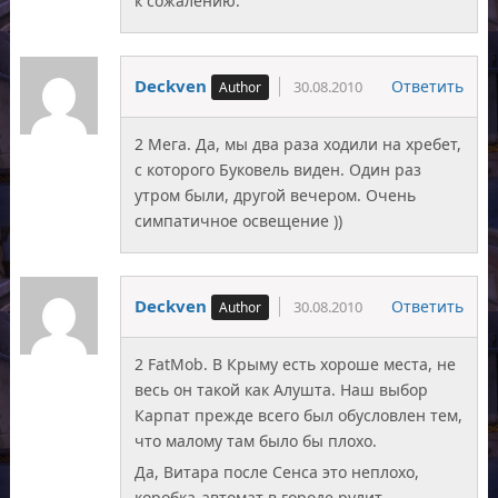
к сожалению.
Deckven
Ответить
30.08.2010
2 Мега. Да, мы два раза ходили на хребет,
с которого Буковель виден. Один раз
утром были, другой вечером. Очень
симпатичное освещение ))
Deckven
Ответить
30.08.2010
2 FatMob. В Крыму есть хороше места, не
весь он такой как Алушта. Наш выбор
Карпат прежде всего был обусловлен тем,
что малому там было бы плохо.
Да, Витара после Сенса это неплохо,
коробка-автомат в городе рулит