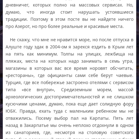
дневничег, которых полно на массовых сервисах. Но,
думаю, что иногда стоит нарушать устоявшиеся
традиции. Поэтому в этом посте вы не найдете ничего
про Азерот, но про более реальные и красивые места.
Не скажу, что мне не нравится море, но после отпуска в
Алуште году эдак в 2004-ом я зарекся ездить в Крым лет
на пять как минимум. Толпы на улицах, лежбища на
пляжах, места на которых надо занимать в семь утра,
магазины в которых вас все время норовят обсчитать,
«рестораны», где официанты сами себе берут чаевые.
Турция, где все побережье застроено отелями с сервисом
типа «все внутри», Средиземным морем, массой
археологических достопримечательностей и не слишком
кусючими ценами, думаю, пока еще дает солидную фору
ЮБК. Правда, ехать туда с маленьким ребенком мы не
отважились. Посему выбор пал на Карпаты. Пять лет
назад в Закарпатье мы очень неплохо отдохнули в одном
из санаториев, где, несмотря на столовую советского