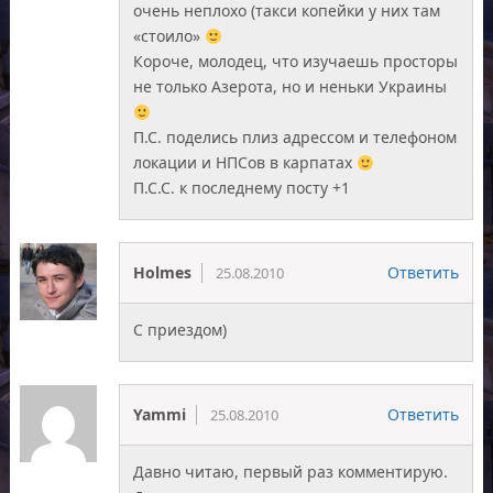
очень неплохо (такси копейки у них там
«стоило»
Короче, молодец, что изучаешь просторы
не только Азерота, но и неньки Украины
П.С. поделись плиз адрессом и телефоном
локации и НПСов в карпатах
П.С.С. к последнему посту +1
Holmes
Ответить
25.08.2010
С приездом)
Yammi
Ответить
25.08.2010
Давно читаю, первый раз комментирую.