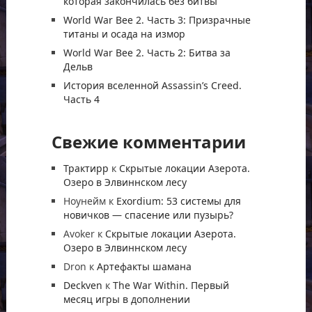
которая закончилась без битвы
World War Bee 2. Часть 3: Призрачные
титаны и осада на измор
World War Bee 2. Часть 2: Битва за
Дельв
История вселенной Assassin’s Creed.
Часть 4
Свежие комментарии
Трактирр
к
Скрытые локации Азерота.
Озеро в Элвиннском лесу
Ноунейм
к
Exordium: 53 системы для
новичков — спасение или пузырь?
Avoker
к
Скрытые локации Азерота.
Озеро в Элвиннском лесу
Dron
к
Артефакты шамана
Deckven
к
The War Within. Первый
месяц игры в дополнении