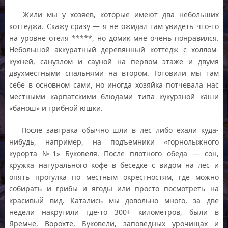
Жили мы у хозяев, которые имеют два небольших
коттеджа. Скажу сразу — я не ожидал там увидеть что-то
на уровне отеля *****, но домик мне очень понравился.
Небольшой аккуратный деревянный коттедж с холлом-
кухней, санузлом и сауной на первом этаже и двумя
двухместными спальнями на втором. Готовили мы там
себе в основном сами, но иногда хозяйка потчевала нас
местными карпатскими блюдами типа кукурзной каши
«банош» и грибной юшки.
После завтрака обычно шли в лес либо ехали куда-
нибудь, например, на подъемники «горнолыжного
курорта №1» Буковеля. После плотного обеда — сон,
кружка натурального кофе в беседке с видом на лес и
опять прогулка по местным окрестностям, где можно
собирать и грибы и ягоды или просто посмотреть на
красивый вид. Катались мы довольно много, за две
недели накрутили где-то 300+ километров, были в
Яремче, Ворохте, Буковели, заповедных урочищах и