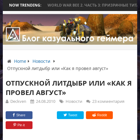
 БИТВЫ
NOW TRENDING:
WORLD WAR BEE 2. ЧАСТЬ 3: ПРИЗРАЧНЫЕ ТИТАНЫ И ОСАДА
Home
Новости
Отпускной литдыбр или «Как я провел август»
ОТПУСКНОЙ ЛИТДЫБР ИЛИ «КАК Я
ПРОВЕЛ АВГУСТ»
Deckven
24.08.2010
Новости
23 комментария
Share
Tweet
Reddit
Pin it