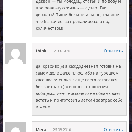
Деквен — ты молодец, статьи и по вову и
про реальную жизнь — супер. Так
держать! Пиши больше и чаще, главное
что бы качество превалировало над
количеством!
think
Ответить
25.08.2010
да, красиво ))) а каждодневная готовка на
самом деле даже плюс, ибо на турецком
«все включено» я чаще всего оставался
без завтрака )))) вопрос отношения
вобщем… меня нисколько не обламывает,
встать и приготовить легкий завтрак себе
и жене
Мега
Ответить
26.08.2010