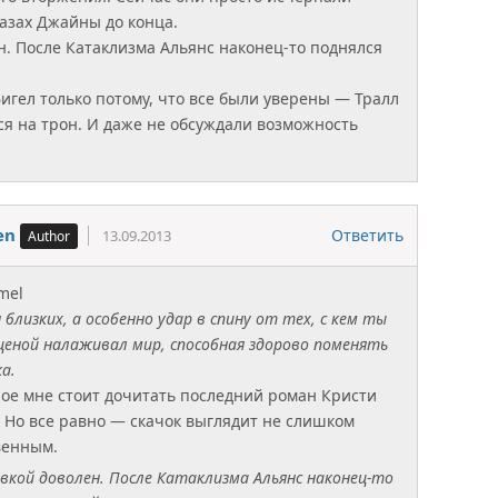
лазах Джайны до конца.
н. После Катаклизма Альянс наконец-то поднялся
игел только потому, что все были уверены — Тралл
ся на трон. И даже не обсуждали возможность
en
Ответить
13.09.2013
mel
близких, а особенно удар в спину от тех, с кем ты
ценой налаживал мир, способная здорово поменять
а.
ое мне стоит дочитать последний роман Кристи
. Но все равно — скачок выглядит не слишком
венным.
овкой доволен. После Катаклизма Альянс наконец-то