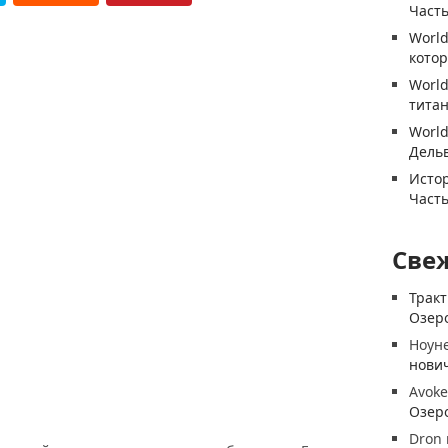
Часть
World
котор
World
титан
World
Дель
Истор
Часть
Све
Трак
Озеро
Ноун
нови
Avoke
Озеро
Dron