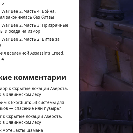
 5
 War Bee 2. Часть 4: Война,
ая закончилась без битвы
 War Bee 2. Часть 3: Призрачные
ы и осада на измор
 War Bee 2. Часть 2: Битва за
в
ия вселенной Assassin’s Creed.
 4
жие комментарии
тирр
к
Скрытые локации Азерота.
 в Элвиннском лесу
ейм
к
Exordium: 53 системы для
чков — спасение или пузырь?
r
к
Скрытые локации Азерота.
 в Элвиннском лесу
к
Артефакты шамана