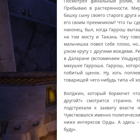
Посмотрел финальный ролик, 
Пребываю в растерянности. Мир
башку сыну своего старого друга 
его своим преемником? Что ты сдел
наконец, был, когда Гаррош выта
на том мосту и Тажань Чжу гово
мальчишка повел себя плохо, но…
узком кругу с другими вождями. Р
в Даларане (вспоминаем Ульдуар)
макушке Гарроша. Гаррош, которо
побитый щенок. Ну, хоть попле
товарищей чего-нибудь типа «Я хоте
Вол’джин, который бормочет чт
другой?» смотрится странно. 
подстрекали к захвату власти 
Чувствовался именно политически
ниже интересов Орды. А здесь – 
буду».