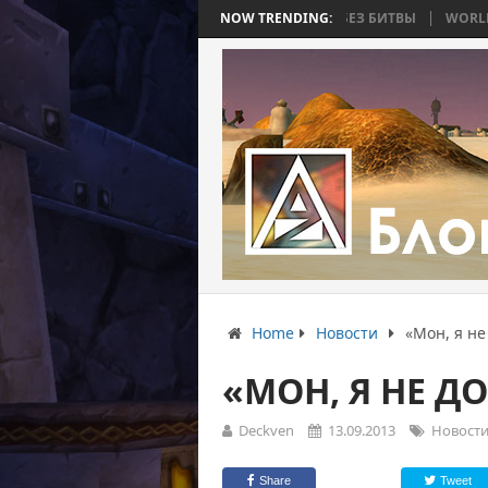
Ь 4: ВОЙНА, КОТОРАЯ ЗАКОНЧИЛАСЬ БЕЗ БИТВЫ
NOW TRENDING:
WORLD WAR BEE 2.
Home
Новости
«Мон, я не
«МОН, Я НЕ Д
Deckven
13.09.2013
Новост
Share
Tweet