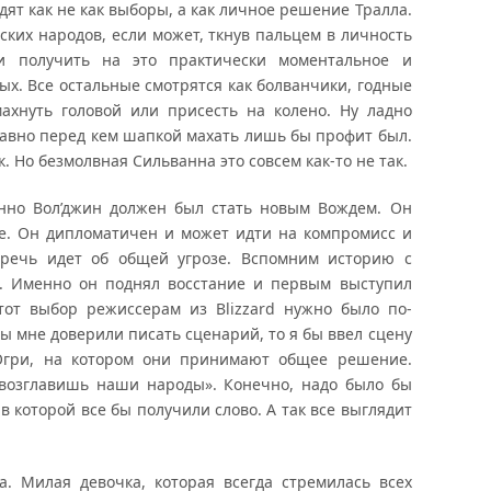
ят как не как выборы, а как личное решение Тралла.
нских народов, если может, ткнув пальцем в личность
и получить на это практически моментальное и
ых. Все остальные смотрятся как болванчики, годные
махнуть головой или присесть на колено. Ну ладно
 равно перед кем шапкой махать лишь бы профит был.
. Но безмолвная Сильванна это совсем как-то не так.
енно Вол’джин должен был стать новым Вождем. Он
де. Он дипломатичен и может идти на компромисс и
а речь идет об общей угрозе. Вспомним историю с
х. Именно он поднял восстание и первым выступил
тот выбор режиссерам из Blizzard нужно было по-
бы мне доверили писать сценарий, то я бы ввел сцену
Огри, на котором они принимают общее решение.
 возглавишь наши народы». Конечно, надо было бы
в которой все бы получили слово. А так все выглядит
. Милая девочка, которая всегда стремилась всех