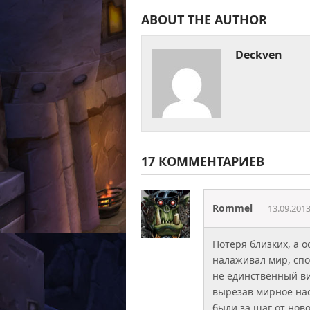
ABOUT THE AUTHOR
Deckven
17 КОММЕНТАРИЕВ
Rommel
13.09.201
Потеря близких, а о
налаживал мир, спо
не единственный ви
вырезав мирное нас
были за шаг от нов