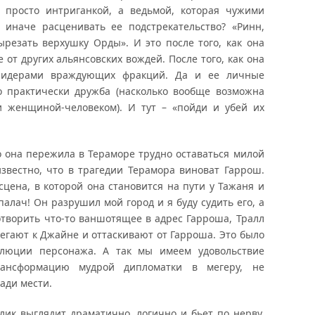
е просто интриганкой, а ведьмой, которая чужими
 иначе расценивать ее подстрекательство? «Ринн,
резать верхушку Орды». И это после того, как она
 от других альянсовских вождей. После того, как она
 лидерами враждующих фракций. Да и ее личные
о практически дружба (насколько вообще возможна
 женщиной-человеком). И тут – «пойди и убей их
то она пережила в Тераморе трудно оставаться милой
звестно, что в трагедии Терамора виноват Гаррош.
сцена, в которой она становится на пути у Тажаня и
палач! Он разрушил мой город и я буду судить его, а
сотворить что-то ваншотящее в адрес Гарроша, Тралл
бегают к Джайне и оттаскивают от Гарроша. Это было
олюции персонажа. А так мы имеем удовольствие
ансформацию мудрой дипломатки в мегеру, не
ади мести.
лик выглядит драматично, логично и бьет по нерву.