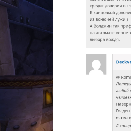
кредит доверия в г
Я концовкой доволе
из вонючей лужи )
А Волджин так приф
на автомате вернет
выбора вождя.
Deckv
@ Rom
Потеря 
любой 
человек
Наверн
Голден
естест
Я конц