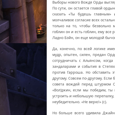
Выборы нового Вождя Орды выгляд
По сути, он остается главой орды
сказать «Ты будешь главным» 
молчаливое согласие всех остальн
только на то, чтобы безвольно 
гоблин он и есть гоблин, ему все
Ладно Бэйн, он еще молодой бычок
Да, конечно, по всей логике им
мудр, опытен, силен, предан Ор
сотрудничать с Альянсом, когд
зандаларами и события в Степя
против Гарроша. Но обставить э
другому. Совсем по-другому. Если 
совета вождей перед штурмом 
«Вол’джин, если мы победим, ты
устроить и небольшую перепалку, 
неубедительно. «Не верю!» (с).
Но больше всего удивила Джайна