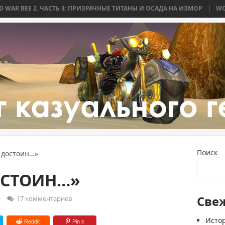
 ЧАСТЬ 3: ПРИЗРАЧНЫЕ ТИТАНЫ И ОСАДА НА ИЗМОР
WORLD WAR BEE 
Поиск
 достоин…»
ОСТОИН…»
Све
и
17 комментариев
Истор
Reddit
Pin it