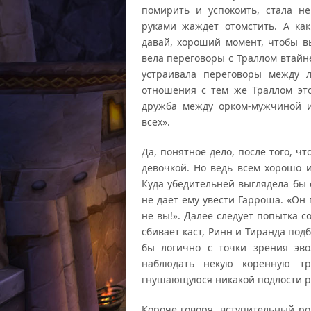
помирить и успокоить, стала н
руками жаждет отомстить. А как
давай, хороший момент, чтобы вы
вела переговоры с Траллом втайне
устраивала переговоры между
отношения с тем же Траллом эт
дружба между орком-мужчиной и
всех».
Да, понятное дело, после того, ч
девочкой. Но ведь всем хорошо и
Куда убедительней выглядела бы 
не дает ему увести Гарроша. «Он 
не вы!». Далее следует попытка 
сбивает каст, Ринн и Тиранда под
бы логично с точки зрения эв
наблюдать некую коренную тр
гнушающуюся никакой подлости р
Короче говоря, вступительный ро