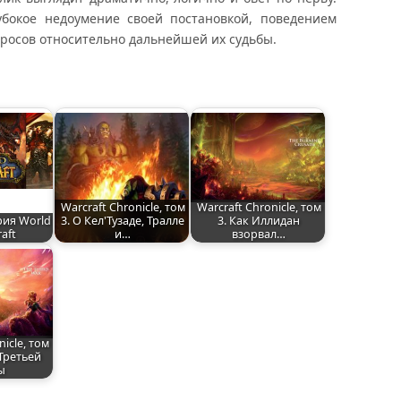
бокое недоумение своей постановкой, поведением
просов относительно дальнейшей их судьбы.
Warcraft Chronicle, том
Warcraft Chronicle, том
рия World
3. О Кел'Тузаде, Тралле
3. Как Иллидан
raft
и…
взорвал…
nicle, том
 Третьей
ы