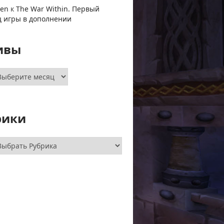
ven
к
The War Within. Первый
ц игры в дополнении
ивы
хивы
рики
брики