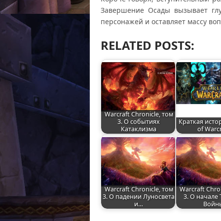
Завершение Осады вызывает глу
персонажей и оставляет массу во
RELATED POSTS:
Warcraft Chronicle, том
3. О событиях
Краткая исто
Катаклизма
of Warc
Warcraft Chronicle, том
Warcraft Chro
3. О падении Луносвета
3. О начале
и…
Войн