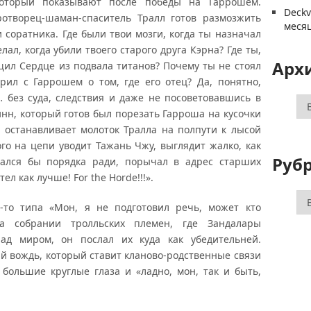
который показывают после победы на Гаррошем.
Deck
отворец-шаман-спаситель Тралл готов размозжить
меся
и соратника. Где были твои мозги, когда ты назначал
ал, когда убили твоего старого друга Кэрна? Где ты,
Арх
щил Сердце из подвала титанов? Почему ты не стоял
рил с Гаррошем о том, где его отец? Да, понятно,
 без суда, следствия и даже не посоветовавшись в
Ар
инн, который готов был порезать Гарроша на кусочки
 останавливает молоток Тралла на полпути к лысой
го на цепи уводит Тажань Чжу, выглядит жалко, как
Руб
вался бы порядка ради, порычал в адрес старших
л как лучше! For the Horde!!!».
Ру
о-то типа «Мон, я не подготовил речь, может кто
На собрании тролльских племен, где Зандалары
над миром, он послал их куда как убедительней.
й вождь, который ставит кланово-родственные связи
большие круглые глаза и «ладно, мон, так и быть,