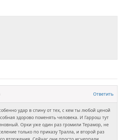
Ответить
3
собенно удар в спину от тех, с кем ты любой ценой
собная здорово поменять человека. И Гаррош тут
новный. Орки уже один раз громили Терамор, не
еление только по приказу Тралла, и второй раз
ого вторжения. Сейчас они просто исчерпали