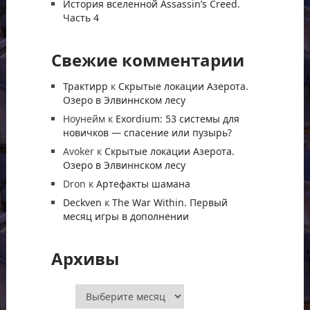
История вселенной Assassin’s Creed.
Часть 4
Свежие комментарии
Трактирр
к
Скрытые локации Азерота.
Озеро в Элвиннском лесу
Ноунейм
к
Exordium: 53 системы для
новичков — спасение или пузырь?
Avoker
к
Скрытые локации Азерота.
Озеро в Элвиннском лесу
Dron
к
Артефакты шамана
Deckven
к
The War Within. Первый
месяц игры в дополнении
Архивы
Архивы