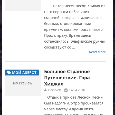
…Ветер несет песок, свивая из
него воронки небольших
смерчей, которые сталкиваясь с
белыми, отоплироваными
временем, костями, рассыпаются.
Прах к праху. Время здесь
остановилось. Эльфийские руины
соседствуют со …
Read More
Большое Странное
МОЙ АЗЕРОТ
Путешествие. Гора
Хиджал
Deckven
14.04.2010
Отдых в приюте Лесной Песни
был недолгим. Утро пробивается
через листву и время опять
отправляться в путь, но куда? На