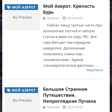
Мой Азерот. Крепость
МОЙ АЗЕРОТ
Бурь
Deckven
05.04.2010
Сейчас пишу третью часть про
хронологию патчей и смотрю
статьи в вики по лору TBC. Все-
таки Метцен там порядком
наворотил. Дополнение
получилось очень кхм…
«космическим». Эдакое
«технократическое фентези», …
Read More
Большое Странное
МОЙ АЗЕРОТ
Путешествие.
Непроглядная Пучина
Deckven
23.03.2010