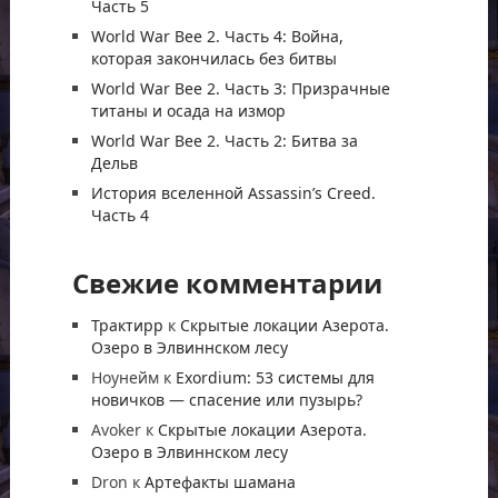
Часть 5
World War Bee 2. Часть 4: Война,
которая закончилась без битвы
World War Bee 2. Часть 3: Призрачные
титаны и осада на измор
World War Bee 2. Часть 2: Битва за
Дельв
История вселенной Assassin’s Creed.
Часть 4
Свежие комментарии
Трактирр
к
Скрытые локации Азерота.
Озеро в Элвиннском лесу
Ноунейм
к
Exordium: 53 системы для
новичков — спасение или пузырь?
Avoker
к
Скрытые локации Азерота.
Озеро в Элвиннском лесу
Dron
к
Артефакты шамана