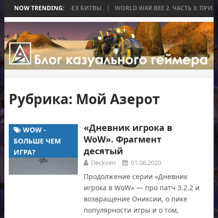
ОРАЯ ЗАКОНЧИЛАСЬ БЕЗ БИТВЫ
NOW TRENDING:
WORLD WAR BEE 2. ЧАСТЬ 3: ПРИЗР
Рубрика:
Мой Азерот
«Дневник игрока в
WOW -
WoW». Фрагмент
БОЛЬШЕ ЧЕМ
десятый
ИГРА?
Deckven
01.06.2020
Продолжение серии «Дневник
игрока в WoW» — про патч 3.2.2 и
возвращение Ониксии, о пике
популярности игры и о том,