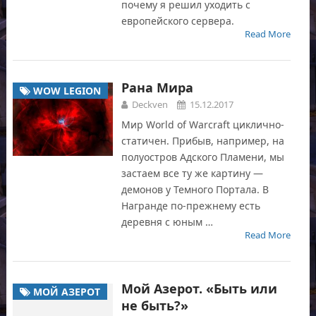
почему я решил уходить с
европейского сервера.
Read More
Рана Мира
WOW LEGION
Deckven
15.12.2017
Мир World of Warcraft циклично-
статичен. Прибыв, например, на
полуостров Адского Пламени, мы
застаем все ту же картину —
демонов у Темного Портала. В
Награнде по-прежнему есть
деревня с юным …
Read More
Мой Азерот. «Быть или
МОЙ АЗЕРОТ
не быть?»