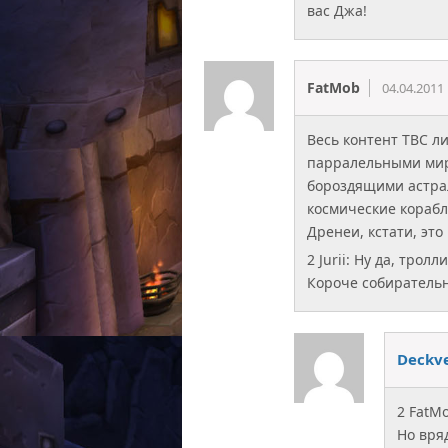
вас Джа!
FatMob
04.04.2011
Весь контент TBC л
парралельными мир
бороздящими астрал 
космические корабл
Дренеи, кстати, это
2 Jurii: Ну да, тро
Короче собиратель
Deckv
2 FatM
Но вря