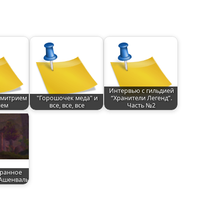
Интервью с гильдией
Дмитрием
"Горошочек меда" и
“Хранители Легенд”.
лем
все, все, все
Часть №2
транное
 Ашенваль