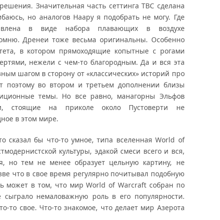
ешения. Значительная часть сеттинга ТВС сделана
баюсь, но аналогов Наару я подобрать не могу. Где
авлена в виде набора плавающих в воздухе
помню. Дренеи тоже весьма оригинальны. Особенно
итета, в котором прямоходящие копытные с рогами
чертями, нежели с чем-то благородным. Да и вся эта
зным шагом в сторону от «классических» историй про
т поэтому во втором и третьем дополнении близы
иционные темы. Но все равно, манагорны Эльфов
и, стоящие на приколе около Пустоверти не
ное в этом мире.
 сказал бы что-то умное, типа вселенная World of
тмодернистской культуры, эдакой смеси всего и вся,
я, но тем не менее образует цельную картину, не
азве что в свое время регулярно почитывал подобную
ть может в том, что мир World of Warcraft собран по
е сыграло немаловажную роль в его популярности.
о-то свое. Что-то знакомое, что делает мир Азерота