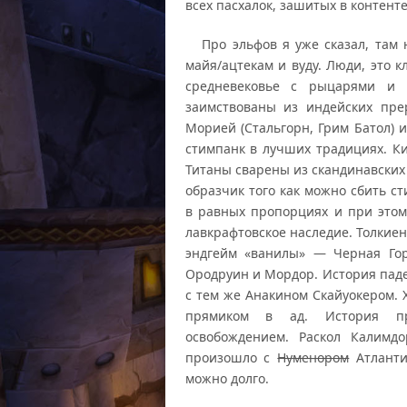
всех пасхалок, зашитых в контент
Про эльфов я уже сказал, там 
майя/ацтекам и вуду. Люди, это 
средневековье с рыцарями и 
заимствованы из индейских пре
Морией (Стальгорн, Грим Батол) 
стимпанк в лучших традициях. К
Титаны сварены из скандинавских
образчик того как можно сбить с
в равных пропорциях и при этом 
лавкрафтовское наследие. Толкиен
эндгейм «ванилы» — Черная Гор
Ородруин и Мордор. История паде
с тем же Анакином Скайуокером. 
прямиком в ад. История пре
освобождением. Раскол Калимд
произошло с
Нуменором
Атланти
можно долго.