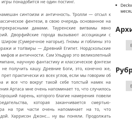
е игры понадобится не один постинг.
Deck
меся
намешан синтоизм и античность. Тролли — отсыл к
классическое фентези, в свою очередь основанное на
Арх
прекрасными дамами. Тауренские вигвамы явно
рий. Дворфийские города вызывают ассоциации с
и Широм (Сумеречное нагорье). Гномы и гоблины это
Ар
иражи и тол’виры — Древний Египет. Нордскольские
 мифов и античности. Сам Ульдуар это великолепный
тимпанк, научную фантастику и классическое фэнтези
Руб
не получить кашу. Древние Боги, это, конечно же,
 прет практически из всех углов, если мы говорим об
а и все что вокруг такой себе толстый намек на
Ру
ния Артаса мне очень напоминает то, что случилось
Хороший парень, которого благие намерения повели
дательства, которая заканчивается смертью-
ора на три части очень напоминает на то, что
дой. Харрисон Джонс… ну вы поняли. Продолжать