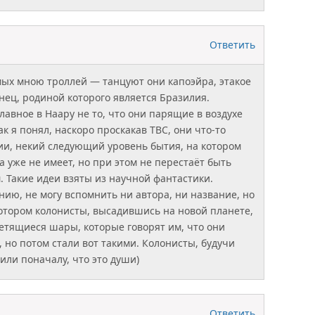
Ответить
ых мною троллей — танцуют они капоэйра, этакое
нец, родиной которого является Бразилия.
лавное в Наару не то, что они парящие в воздухе
Как я понял, наскоро проскакав ТВС, они что-то
ии, некий следующий уровень бытия, на котором
а уже не имеет, но при этом не перестаёт быть
Такие идеи взяты из научной фантастики.
нию, не могу вспомнить ни автора, ни название, но
 котором колонисты, высадившись на новой планете,
етящиеся шары, которые говорят им, что они
, но потом стали вот такими. Колонисты, будучи
ли поначалу, что это души)
Ответить