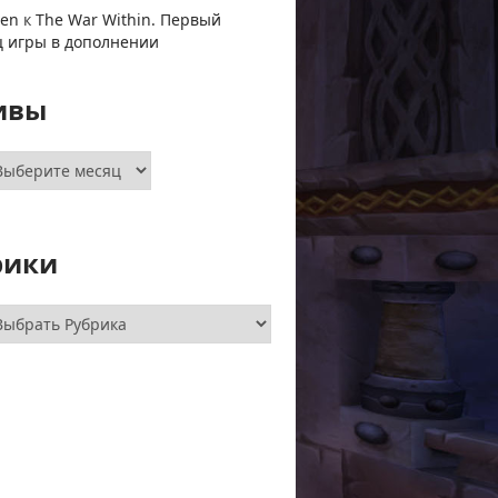
ven
к
The War Within. Первый
ц игры в дополнении
ивы
хивы
рики
брики