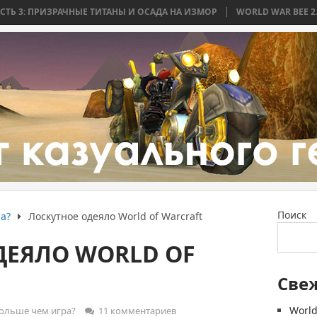
ЗРАЧНЫЕ ТИТАНЫ И ОСАДА НА ИЗМОР
WORLD WAR BEE 2. ЧАСТЬ 2: БИ
Поиск
а?
Лоскутное одеяло World of Warcraft
ДЕЯЛО WORLD OF
Све
World
ольше чем игра?
11 комментариев