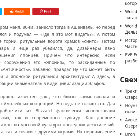
котор
World
Reddit
Pin it
титан
World
м меня, 80-ка, занесло тогда в Ашенваль, но перед
Дель
лся и подумал — «Где я это мог видеть?». А потом
Истор
е тории, ритуальные ворота храмов «синто». Потом
Часть
наара и еще раз убедился, да, дизайнеры явно
EVE F
решения японцев. Причем что интересно, если
разб
е сооружения это «Япония», то раскиданные по
«Античность». Забавно, правда? Ну что может быть
и и японской ритуальной архитектуры? А здесь, в
Све
 общий знаменатель в виде цивилизации Эльфов.
Трак
орошо известен факт, что близы заимствовали и
Озеро
еймплейных концепций. Но ведь не только это. Для
Ноун
работчики из Blizzard фактически использовали
нови
вних, так и современных культур. Как древние
Avoke
ампы из массовой культуры последних десятилетий.
Озеро
ы, так и связки с другими играми. На перечисление
Dron