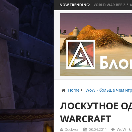
ОТОРАЯ ЗАКОНЧИЛАСЬ БЕЗ БИТВЫ
NOW TRENDING:
WORLD WAR BEE 2. ЧАСТЬ 3: ПРИ
Home
WoW - больше чем игр
ЛОСКУТНОЕ О
WARCRAFT
Deckven
03.04.2011
WoW - б