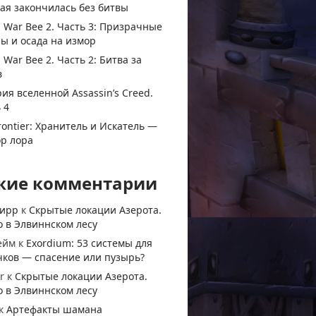
ая закончилась без битвы
 War Bee 2. Часть 3: Призрачные
ы и осада на измор
 War Bee 2. Часть 2: Битва за
в
ия вселенной Assassin’s Creed.
 4
rontier: Хранитель и Искатель —
ор лора
жие комментарии
тирр
к
Скрытые локации Азерота.
 в Элвиннском лесу
ейм
к
Exordium: 53 системы для
чков — спасение или пузырь?
r
к
Скрытые локации Азерота.
 в Элвиннском лесу
к
Артефакты шамана