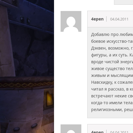
4epen
04.04.2011
Добавлю про любим
боевое искусство-та
Дэквен, возможно, г
фигуры, а их суть. 
вроде чистой энерг
живое существо тел
живым и мыслящим. 
Навскидку, к сожале
читал я рассказ, в
встречают некие св
когда-то имели тела
религиозными, реши
4epen
04.04.2011