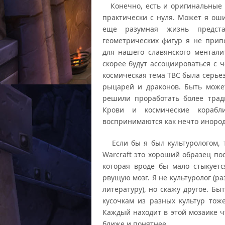
Конечно, есть и оригинальные р
практически с нуля. Может я оши
еще разумная жизнь предст
геометрических фигур я не при
для нашего славянского ментал
скорее будут ассоциироваться с 
космическая тема TBC была серье
рыцарей и драконов. Быть може
решили проработать более трад
Крови и космические корабл
воспринимаются как нечто инород
Если бы я был культурологом, то
Warcraft это хороший образец пос
которая вроде бы мало стыкуетс
рвущую мозг. Я не культуролог (р
литературу), но скажу другое. Бы
кусочкам из разных культур тож
Каждый находит в этой мозаике чт
ближе и понятнее.