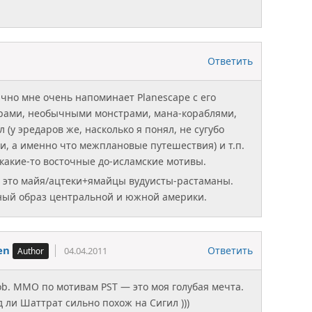
Ответить
ично мне очень напоминает Planescape с его
ами, необычными монстрами, мана-кораблями,
(у эредаров же, насколько я понял, не сугубо
и, а именно что межплановые путешествия) и т.п.
 какие-то восточные до-исламские мотивы.
лли это майя/ацтеки+ямайцы вудуисты-растаманы.
ный образ центральной и южной америки.
en
Ответить
04.04.2011
ob. MMO по мотивам PST — это моя голубая мечта.
д ли Шаттрат сильно похож на Сигил )))