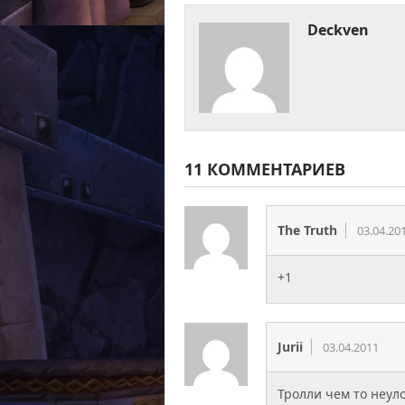
Deckven
11 КОММЕНТАРИЕВ
The Truth
03.04.20
+1
Jurii
03.04.2011
Тролли чем то неул