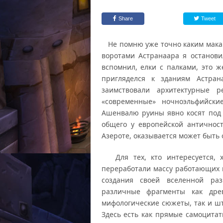
Share
Tweet
Не помню уже точно каким макаро
воротами Астранаара я останови
вспомнил, елки с палками, это ж
пригляделся к зданиям Астра
заимствовали архитектурные 
«современные» ночноэльфийски
Ашенвалю руины явно косят под 
общего у европейской античност
Азероте, оказывается может быть
Для тех, кто интересуется, х
переработали массу работающих г
создания своей вселенной раз
различные фрагменты как дре
мифологические сюжеты, так и шт
Здесь есть как прямые самоцитат