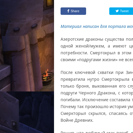
Share
Tweet
Материал написан для портала wow
Азеротские драконы существа пол
одной женой/мужем, а имеют це
потребности. Смертокрыл в этом
своими «подругами жизни» не все
После ключевой схватки при Зи
превратила нутро Смертокрыла 
только броня, выкованная его сл
подруги Черного Дракона, с кото
погибали. Исключение составила 
Почему так произошло история ума
Смеркторыл скрылся, спасаясь о
Войне Древних.
Решив, что любимый муж погиб, о