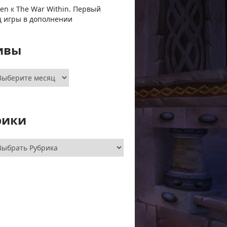
ven
к
The War Within. Первый
ц игры в дополнении
ивы
хивы
рики
брики