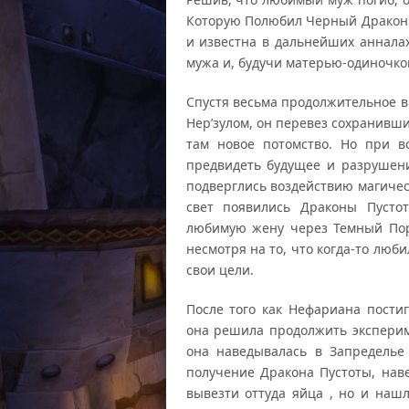
Которую Полюбил Черный Дракон»
и известна в дальнейших анналах
мужа и, будучи матерью-одиночко
Спустя весьма продолжительное в
Нер’зулом, он перевез сохранивш
там новое потомство. Но при в
предвидеть будущее и разрушени
подверглись воздействию магичес
свет появились Драконы Пуст
любимую жену через Темный Порт
несмотря на то, что когда-то люби
свои цели.
После того как Нефариана пости
она решила продолжить экспери
она наведывалась в Запределье 
получение Дракона Пустоты, наве
вывезти оттуда яйца , но и наш