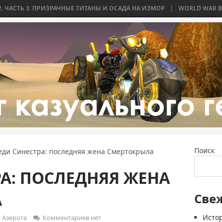
: ПРИЗРАЧНЫЕ ТИТАНЫ И ОСАДА НА ИЗМОР
WORLD WAR BEE 2. ЧАСТЬ 
Поиск
еди Синестра: последняя жена Смертокрыла
А: ПОСЛЕДНЯЯ ЖЕНА
А
Све
Истор
 Азерота
Комментариев нет