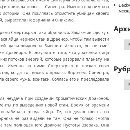
Deck
) и приняла новое — Синестра. Именно под ним она
меся
 истории. Она поклялась отомстить убийцам своего
й, вырастила Нефариана и Ониксию.
Арх
ремя Смертокрыл таки объявился. Заключив сделку с
иеся яйца Черной Стаи в Драенор, чтобы там вывести
Ар
сей дальновидности бывшего Аспекта, он не смог
е Драенора. В результате того, что драконьи яйца
ких потоков энергий, которые разорвали планету, на
оты. Именно за ними Смертокрыл и послал свою
Руб
ал, когда тот вновь открылся. Впрочем, Синестра,
ла своего мужа, все-таки, боялась его и преследовала
Ру
гла неудача при создании Хроматических Драконов,
менты по выведению новой стаи. Время от времени
и забирала оттуда яйца. Те, кто делал квесты на
рняка не раз видели ее там. Она не только смогла
ла там полноценного Дракона Пустоты Ззерака. Она