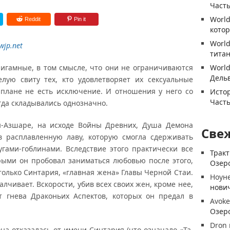
Часть
World
Reddit
Pin it
котор
World
jp.net
титан
игамные, в том смысле, что они не ограничиваются
World
Дель
лую свиту тех, кто удовлетворяет их сексуальные
 плане не есть исключение. И отношения у него со
Истор
Часть
гда складывались однозначно.
н-Азшаре, на исходе Войны Древних, Душа Демона
Све
в расплавленную лаву, которую смогла сдерживать
угами-гоблинами. Вследствие этого практически все
Трак
рыми он пробовал заниматься любовью после этого,
Озеро
только Синтария, «главная жена» Главы Черной Стаи.
Ноун
лчивает. Вскорости, убив всех своих жен, кроме нее,
нови
т гнева Драконьих Аспектов, которых он предал в
Avoke
Озеро
Dron
на отказалась от имени Синтария (что означало «Та,