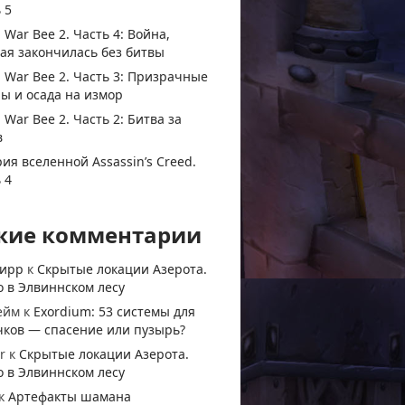
 5
 War Bee 2. Часть 4: Война,
ая закончилась без битвы
 War Bee 2. Часть 3: Призрачные
ы и осада на измор
 War Bee 2. Часть 2: Битва за
в
ия вселенной Assassin’s Creed.
 4
жие комментарии
тирр
к
Скрытые локации Азерота.
 в Элвиннском лесу
ейм
к
Exordium: 53 системы для
чков — спасение или пузырь?
r
к
Скрытые локации Азерота.
 в Элвиннском лесу
к
Артефакты шамана