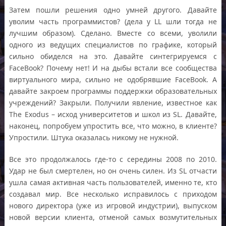
Затем пошли решения одно умней другого. Давайте
уволим часть программистов? (дела у LL шли тогда не
лучшим образом). Сделано. Вместе со всеми, уволили
одного из ведущих специалистов по графике, который
сильно обиделся на это. Давайте синтегрируемся с
FaceBook? Почему нет! И на дыбы встали все сообщества
виртуального мира, сильно не одобрявшие FaceBook. А
давайте закроем программы поддержки образовательных
учреждений? Закрыли. Получили явление, известное как
The Exodus – исход университетов и школ из SL. Давайте,
наконец, попробуем упростить все, что можно, в клиенте?
Упростили. Штука оказалась никому не нужной.
Все это продолжалось где-то с середины 2008 по 2010.
Удар не был смертелен, но он очень силен. Из SL отчасти
ушла самая активная часть пользователей, именно те, кто
создавал мир. Все несколько исправилось с приходом
нового директора (уже из игровой индустрии), выпуском
новой версии клиента, отменой самых возмутительных