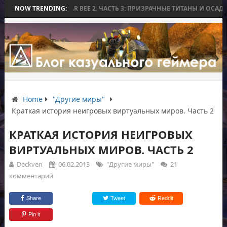
WORLD WAR BEE 2. ЧАСТЬ 3: ПРИЗРАЧНЫЕ ТИТАНЫ И ОСАДА НА ИЗМОР
NOW TRENDING:
Home
"Другие миры"
Краткая история неигровых виртуальных миров. Часть 2
КРАТКАЯ ИСТОРИЯ НЕИГРОВЫХ
ВИРТУАЛЬНЫХ МИРОВ. ЧАСТЬ 2
Deckven
06.02.2013
"Другие миры"
21
комментарий
Share
Tweet
Reddit
Pin it