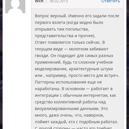
Wch
Ответить
06.02.2013
Вопрос верный. Именно его задали после
первого взлета (когда модно было
открывать там посольства,
представительства и прочее).
Ответ появляется только сейчас. В
текущем виде — молотком забивают
гвозди. Он подходит для самых разных
применений, будь то сложное учебное
моделирование, архитектурные штуки
или , например, просто место для встреч.
Паттерны использования еще не
наработаны. В основном — работает в
интеграции с обычным интернетом, как
средство коллективной работы над
визуализированными данными. Это
много, даже очень, что, наверное,
поймет каждый, кто с подобным работал.
С другой стороны — часто это требует