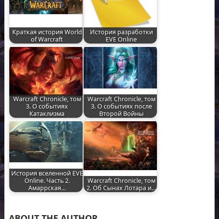
Краткая история World
История разработки
of Warcraft
EVE Online
Warcraft Chronicle, том
Warcraft Chronicle, том
3. О событиях
3. О событиях после
Катаклизма
Второй Войны
История вселенной EVE
Online. Часть 2.
Warcraft Chronicle, том
Амаррская…
2. Об Сынах Лотара и…
ABOUT THE AUTHOR