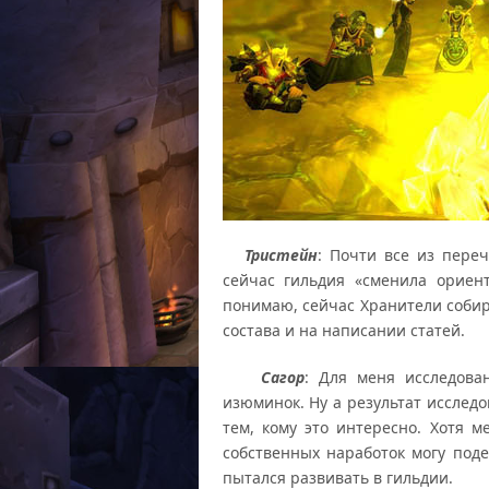
Тристейн
: Почти все из переч
сейчас гильдия «сменила ориент
понимаю, сейчас Хранители соби
состава и на написании статей.
Сагор
: Для меня исследова
изюминок. Ну а результат исследо
тем, кому это интересно. Хотя м
собственных наработок могу поде
пытался развивать в гильдии.