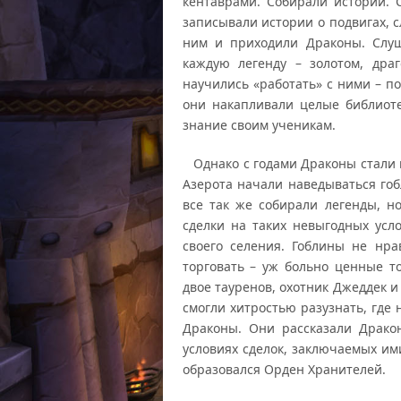
кентаврами. Собирали истории. 
записывали истории о подвигах, 
ним и приходили Драконы. Слуш
каждую легенду – золотом, дра
научились «работать» с ними – п
они накапливали целые библиоте
знание своим ученикам.
Однако с годами Драконы стали п
Азерота начали наведываться го
все так же собирали легенды, н
сделки на таких невыгодных усло
своего селения. Гоблины не нр
торговать – уж больно ценные 
двое тауренов, охотник Джеддек и
смогли хитростью разузнать, где
Драконы. Они рассказали Драко
условиях сделок, заключаемых им
образовался Орден Хранителей.