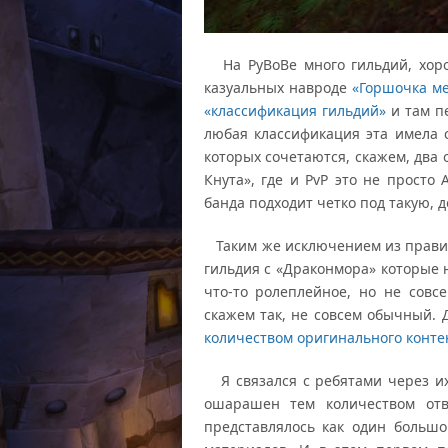
На РуВоВе много гильдий, хор
казуальных навроде
«Горшочка м
«классификация гильдий»
и там п
любая классификация эта имела с
которых сочетаются, скажем, два 
Кнута», где и PvP это не просто 
банда подходит четко под такую, 
Таким же исключением из правил
гильдия с «Драконмора» которые 
что-то ролеплейное, но не совс
скажем так, не совсем обычный. 
количеством оригинального конте
Я связался с ребятами через их
ошарашен тем количеством отв
представлялось как один большо