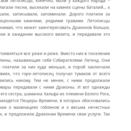
Свои летописцы, конечно, были у каждого народа –
слагали песни, высекали на камнях сцены баталий… к
али, записывали, запоминали. Дорого платили за
гоценными камнями, редкими травами. Летописцы
онимая, что может заинтересовать Драконов больше,
ки в ожидании высокого визита, и передавали это
оявляться все реже и реже. Вместо них в поселения
блины, называющие себя Собирателями Легенд. Они
о платили за них куда меньше, и порой заключали
виях, что горе-летописец получал тумаков от всего
авились никому. Тем не менее, с ними продолжали
товары передавали с ними Драконы. И вот однажды
 его сестра, шаманка Хальфа из племени Белого Рога,
 находятся Пещеры Времени, в которых обосновались
нам о махинациях гоблинов и о весьма нечестных
и, и предложили Драконам Времени свои услуги. Так