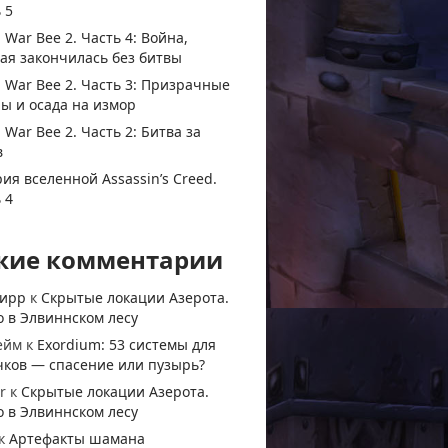
 5
 War Bee 2. Часть 4: Война,
ая закончилась без битвы
 War Bee 2. Часть 3: Призрачные
ы и осада на измор
 War Bee 2. Часть 2: Битва за
в
ия вселенной Assassin’s Creed.
 4
жие комментарии
тирр
к
Скрытые локации Азерота.
 в Элвиннском лесу
ейм
к
Exordium: 53 системы для
чков — спасение или пузырь?
r
к
Скрытые локации Азерота.
 в Элвиннском лесу
к
Артефакты шамана