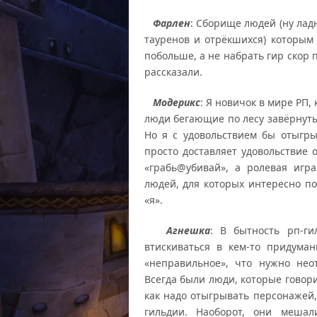
Фарлен
: Сборище людей (ну ладн
тауренов и отрёкшихся) которым
побольше, а не набрать гир скор 
рассказали.
Модерикс
: Я новичок в мире РП,
люди бегающие по лесу завёрнуты
Но я с удовольствием бы отыгр
просто доставляет удовольствие 
«грабь@убивай», а ролевая игр
людей, для которых интересно по
«я».
Агнешка
: В бытность рп-ги
втискиваться в кем-то придума
«неправильное», что нужно нео
Всегда были люди, которые говори
как надо отыгрывать персонажей,
гильдии. Наоборот, они мешал