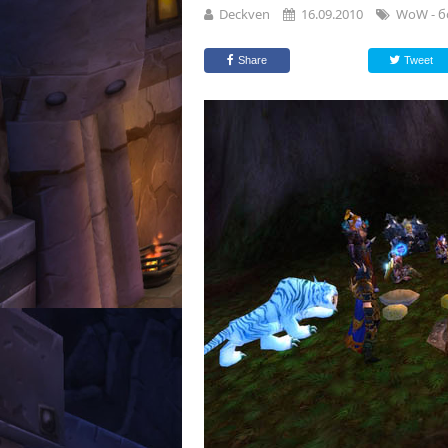
Deckven
16.09.2010
WoW - б
Share
Tweet