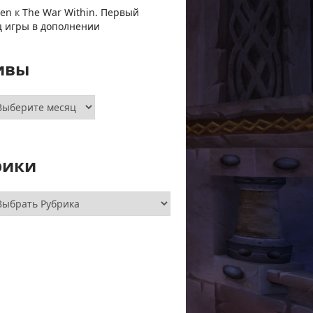
ven
к
The War Within. Первый
ц игры в дополнении
ивы
хивы
рики
брики