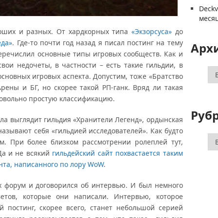
Deck
меся
оших и разных. От хардкорных типа
«Экзорсуса»
до
еда»
. Где-то почти год назад я писал постинг на тему
Арх
еречислил основные типы игровых сообществ. Как и
вои недочеты, в частности – есть такие гильдии, в
Ар
основных игровых аспекта. Допустим, тоже «Братство
Арены и БГ, но скорее такой РП-ганк. Вряд ли такая
довольно простую классификацию.
Руб
а выглядит гильдия «Хранители Легенд», ордынская
называют себя «гильдией исследователей». Как будто
Ру
ем. При более близком рассмотрении ролеплей тут,
Да и не всякий
гильдейский сайт похвастается таким
нта, написанного по лору WoW
.
 форум и договорился об интервью. И был немного
етов, которые они написали. Интервью, которое
й постинг, скорее всего, станет небольшой серией