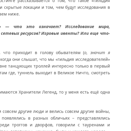
стинге рассказывается о том, что такое «гильдия
и скрытые локации и том, чем будут исследования в
таем ниже.
 — что это означает? Исследование мира,
 сетевых ресурсов? Игровые ивенты? Или еще что-
, что приходит в голову обывателям (
о, значит я
, когда они слышат, что мы «гильдия исследователей»
евне танцующих троллей интересно только в первый
 там где, туннель выходит в Великое Ничто, смотреть
маются Хранители Легенд, то у меня есть ещё одна
 совсем другие люди и велись совсем другие войны,
появлялись в разных обличьях – представлялись
реди троггов и дворфов, говорили с тауренами и