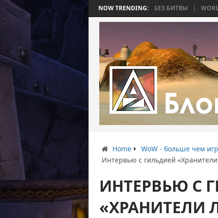
ТЬ 4: ВОЙНА, КОТОРАЯ ЗАКОНЧИЛАСЬ БЕЗ БИТВЫ
NOW TRENDING:
WORLD WAR BEE 2.
Home
WoW - больше чем игр
Интервью с гильдией «Хранители
ИНТЕРВЬЮ С 
«ХРАНИТЕЛИ Л