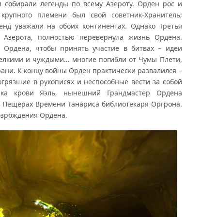
собирали легенды по всему Азероту. Орден рос и
крупного племени был свой советник-Хранитель;
енд уважали на обоих континентах. Однако Третья
 Азерота, полностью перевернула жизнь Ордена.
к Ордена, чтобы принять участие в битвах – идеи
мелкими и чуждыми… многие погибли от Чумы Плети,
рани. К концу войны Орден практически развалился –
погрязшие в рукописях и неспособные вести за собой
йка крови Яэль, нынешний Грандмастер Ордена
в Пещерах Времени Танариса библиотекаря Оргрона.
возрождения Ордена.