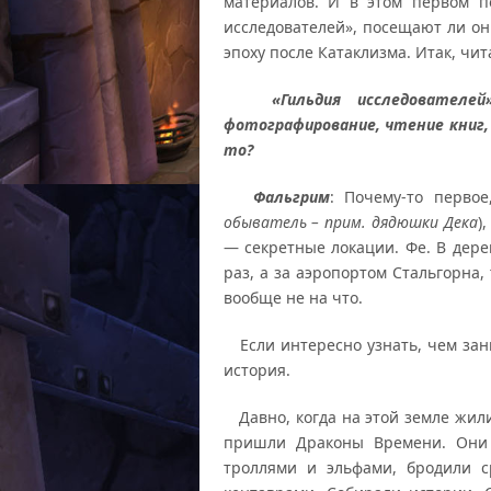
материалов. И в этом первом по
исследователей», посещают ли он
эпоху после Катаклизма. Итак, чи
«Гильдия исследователей»
фотографирование, чтение книг,
то?
Фальгрим
: Почему-то первое
обыватель – прим. дядюшки Дека
)
— секретные локации. Фе. В дер
раз, а за аэропортом Стальгорна,
вообще не на что.
Если интересно узнать, чем зани
история.
Давно, когда на этой земле жили
пришли Драконы Времени. Они 
троллями и эльфами, бродили с