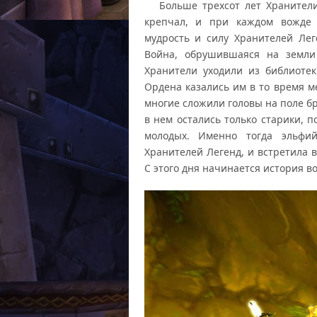
Больше трехсот лет Хранители 
крепчал, и при каждом вожде 
мудрость и силу Хранителей Лег
Война, обрушившаяся на земли
Хранители уходили из библиоте
Ордена казались им в то время 
многие сложили головы на поле б
в нем остались только старики, 
молодых. Именно тогда эльфи
Хранителей Легенд, и встретила 
С этого дня начинается история 