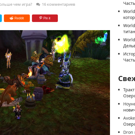
Часть
ольше чем игра?
16 комментариев
World
котор
Reddit
Pin it
World
титан
World
Дель
Истор
Часть
Све
Трак
Озеро
Ноун
нови
Avoke
Озеро
Dron