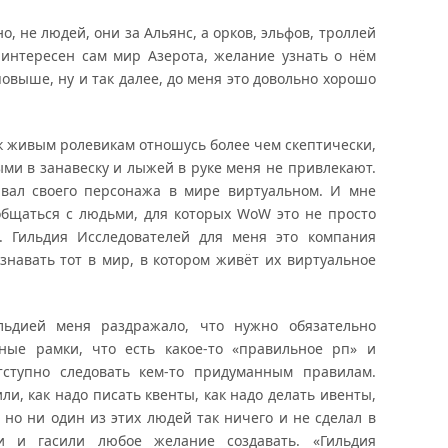
о, не людей, они за Альянс, а орков, эльфов, троллей
 интересен сам мир Азерота, желание узнать о нём
повыше, ну и так далее, до меня это довольно хорошо
 к живым ролевикам отношусь более чем скептически,
ми в занавеску и лыжей в руке меня не привлекают.
ывал своего персонажа в мире виртуальном. И мне
общаться с людьми, для которых WoW это не просто
а. Гильдия Исследователей для меня это компания
знавать тот в мир, в котором живёт их виртуальное
льдией меня раздражало, что нужно обязательно
нные рамки, что есть какое-то «правильное рп» и
тступно следовать кем-то придуманным правилам.
ли, как надо писать квенты, как надо делать ивенты,
 но ни один из этих людей так ничего и не сделал в
и и гасили любое желание создавать. «Гильдия