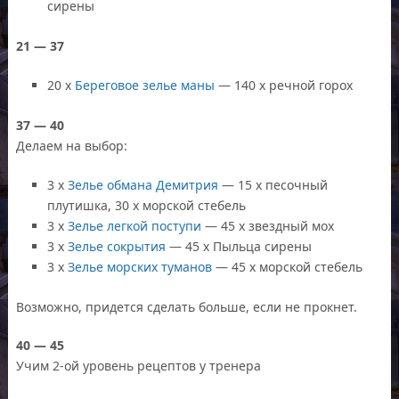
сирены
21 — 37
20 x
Береговое зелье маны
— 140 x речной горох
37 — 40
Делаем на выбор:
3 x
Зелье обмана Демитрия
— 15 х песочный
плутишка, 30 х морской стебель
3 x
Зелье легкой поступи
— 45 х звездный мох
3 x
Зелье сокрытия
— 45 х Пыльца сирены
3 x
Зелье морских туманов
— 45 х морской стебель
Возможно, придется сделать больше, если не прокнет.
40 — 45
Учим 2-ой уровень рецептов у тренера