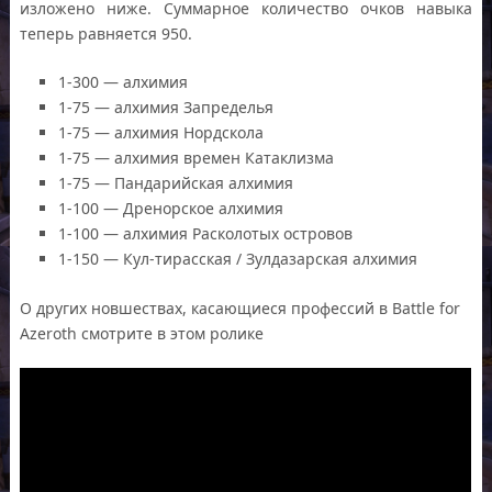
изложено ниже. Суммарное количество очков навыка
теперь равняется 950.
1-300 — алхимия
1-75 — алхимия Запределья
1-75 — алхимия Нордскола
1-75 — алхимия времен Катаклизма
1-75 — Пандарийская алхимия
1-100 — Дренорское алхимия
1-100 — алхимия Расколотых островов
1-150 — Кул-тирасская / Зулдазарская алхимия
О других новшествах, касающиеся профессий в Battle for
Azeroth смотрите в этом ролике