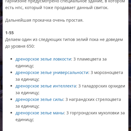
гарнизоне предусмотрено специальное здание, в котором
есть нпс, который тоже продавает данный свиток.
Дальнейшая прокачка очень простая.
1-55
Делаем один из следующих типов зелий пока не доведем
до уровня 650:
дренорское зелье ловкости
: 3 пламецвета за
единицу;
дренорское зелье универсальности
: 3 морозноцвета
за единицу;
дренорское зелье интеллекта
: 3 таладорских орхидеи
за единицу;
дренорское зелье силы
: 3 награндских стрелоцвета
за единицу;
дренорское зелье маны
: 3 горгрондских мухоловки за
единицу;