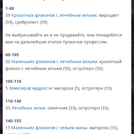
1-60
59
Крохотных флаконов с лечебным зельем
: мироцвет
(59), сребролист (59)
Не выбрасывайте их и не продавайте, они понадобятся
вам на дальнейших этапах прокачки профессии.
60-105
50
Маленьких флаконов с лечебным зельем
: крохотный
флакон с лечебным зельем (50), остротерн (50).
105-110
5
Эликсиров мудрости
: магороза (5), остротерн (10).
110-140
33
Лечебных зелья
: синячник (33), остротерн (33).
140-155
15
Маленьких флаконов с зельем маны
: магороза (15),