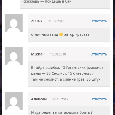
скажешь — пойдешь в бан.
ZIZIGY
Ответить
11.02.2018
отличный гайд
автор красава
MIkhail
Ответить
12.09.2018
В гайде ошибка, 15 Гигантских флаконов
маны — 30 Снолист, 15 Сквернопля.
Там не снолист, а сияние грез, 30 штук.
Алексей
Ответить
21.10.2019
И где рецепты катаклизма брать ?