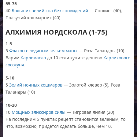
55-75
40
Больших зелий сна без сновидений
— Снолист (40),
Ползучий кошмарник (40)
АЛХИМИЯ НОРДСКОЛА (1-75)
1-5
5
Флакон с ледяным зельем маны
— Роза Таландры (10)
Варим
Карломасло
до 10 если купите дешево
Карликового
сосокуня
.
5-10
5
Зелий ночных кошмаров
— Золотой клевер (5), Роза
Таландры (10)
10-20
10
Мощных эликсиров силы
— Тигровая лилия (20)
На последним 5 пунктах рецепт становится зеленым, то
что, возможно, придется сделать больше, чем 10.