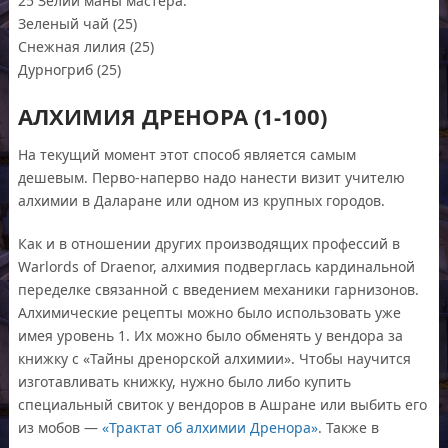
25 Зелий маны мастера:
Зеленый чай (25)
Снежная лилия (25)
Дурногриб (25)
АЛХИМИЯ ДРЕНОРА (1-100)
На текущий момент этот способ является самым
дешевым. Перво-наперво надо нанести визит учителю
алхимии в Даларане или одном из крупных городов.
Как и в отношении других производящих профессий в
Warlords of Draenor, алхимия подверглась кардинальной
переделке связанной с введением механики гарнизонов.
Алхимические рецепты можно было использовать уже
имея уровень 1. Их можно было обменять у вендора за
книжку с «Тайны дренорской алхимии». Чтобы научится
изготавливать книжку, нужно было либо купить
специальный свиток у вендоров в Ашране или выбить его
из мобов —
«Трактат об алхимии Дренора»
. Также в