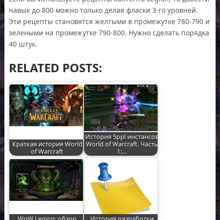
навык до 800 можно только делая фласки 3-го уровней.
Эти рецепты становятся желтыми в промежутке 780-790 и
зелеными на промежутке 790-800. Нужно сделать порядка
40 штук.
RELATED POSTS:
История 5ppl инстансов
Краткая история World
World of Warcraft. Часть
of Warcraft
1:…
WoW Legion: обзор
История разработки