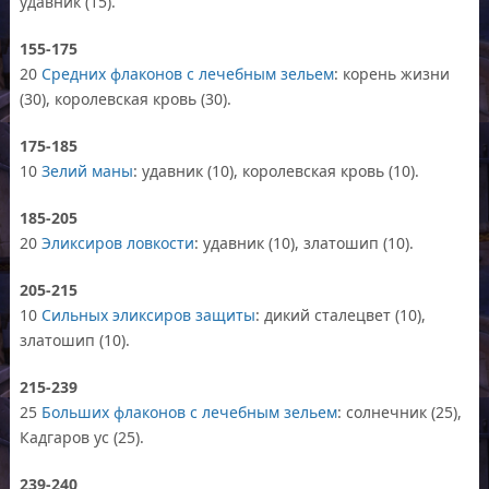
удавник (15).
155-175
20
Средних флаконов с лечебным зельем
: корень жизни
(30), королевская кровь (30).
175-185
10
Зелий маны
: удавник (10), королевская кровь (10).
185-205
20
Эликсиров ловкости
: удавник (10), златошип (10).
205-215
10
Сильных эликсиров защиты
: дикий сталецвет (10),
златошип (10).
215-239
25
Больших флаконов с лечебным зельем
: солнечник (25),
Кадгаров ус (25).
239-240