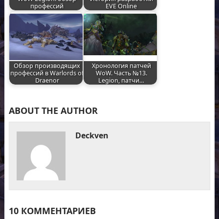
профессий
EVE Online
Обзор производящих
Хронология патчей
профессий в Warlords of
WoW. Часть №13.
Draenor
Legion, патчи…
ABOUT THE AUTHOR
Deckven
10 КОММЕНТАРИЕВ