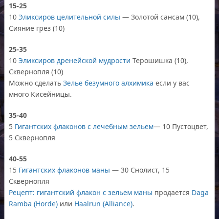
15-25
10
Эликсиров целительной силы
— Золотой сансам (10),
Сияние грез (10)
25-35
10
Эликсиров дренейской мудрости
Терошишка (10),
Сквернопля (10)
Можно сделать
Зелье безумного алхимика
если у вас
много Кисейницы.
35-40
5
Гигантских флаконов с лечебным зельем
— 10 Пустоцвет,
5 Сквернопля
40-55
15
Гигантских флаконов маны
— 30 Снолист, 15
Сквернопля
Рецепт: гигантский флакон с зельем маны
продается
Daga
Ramba (Horde)
или
Haalrun (Alliance)
.