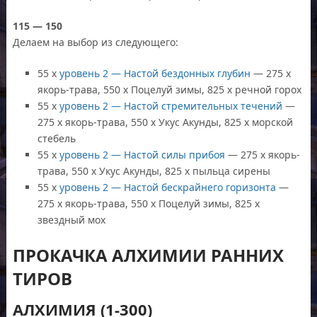
115 — 150
Делаем на выбор из следующего:
55 x
уровень 2 — Настой бездонных глубин
— 275 x
якорь-трава, 550 x Поцелуй зимы, 825 x речной горох
55 x
уровень 2 — Настой стремительных течений
—
275 x якорь-трава, 550 x Укус Акунды, 825 x морской
стебель
55 x
уровень 2 — Настой силы прибоя
— 275 x якорь-
трава, 550 x Укус Акунды, 825 x пыльца сирены
55 x
уровень 2 — Настой бескрайнего горизонта
—
275 x якорь-трава, 550 x Поцелуй зимы, 825 x
звездный мох
ПРОКАЧКА АЛХИМИИ РАННИХ
ТИРОВ
АЛХИМИЯ (1-300)