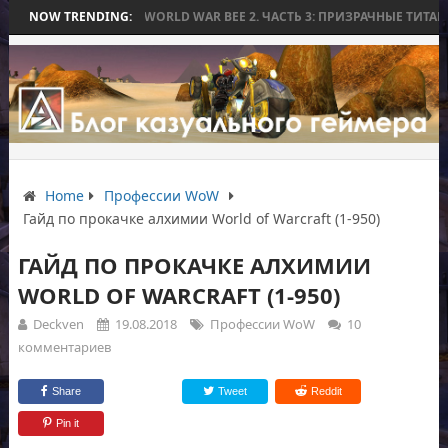
ЕЗ БИТВЫ
NOW TRENDING:
WORLD WAR BEE 2. ЧАСТЬ 3: ПРИЗРАЧНЫЕ ТИТАНЫ И ОСА
Home
Профессии WoW
Гайд по прокачке алхимии World of Warcraft (1-950)
ГАЙД ПО ПРОКАЧКЕ АЛХИМИИ
WORLD OF WARCRAFT (1-950)
Deckven
19.08.2018
Профессии WoW
10
комментариев
Share
Tweet
Reddit
Pin it