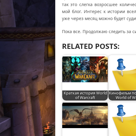
так это слегка возросшее количе
мой блог. Интерес к истории вс
уже через месяц можно будет суди
Пока все. Продолжаю следить за с
RELATED POSTS:
Краткая история World
Кинофильм по
of Warcraft
World of W