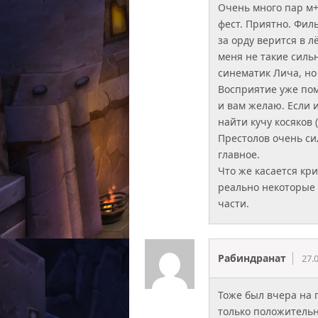
Очень много пар м+
фест. Приятно. Фил
за орду верится в 
меня не такие сильн
синематик Лича, но 
Восприятие уже пом
и вам желаю. Если 
найти кучу косяков 
Престолов очень си
главное.
Что же касается кри
реально некоторые
части.
Рабиндранат
27.
Тоже был вчера на 
только положительн