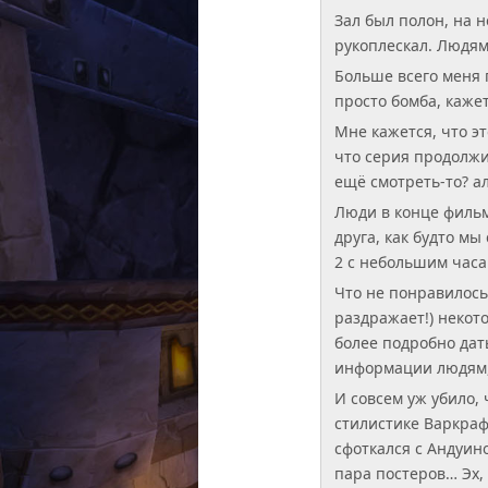
Зал был полон, на 
рукоплескал. Людям
Больше всего меня 
просто бомба, кажет
Мне кажется, что э
что серия продолжит
ещё смотреть-то? ал
Люди в конце фильм
друга, как будто м
2 с небольшим часа
Что не понравилось 
раздражает!) некот
более подробно дат
информации людям, 
И совсем уж убило,
стилистике Варкраф
сфоткался с Андуин
пара постеров… Эх,