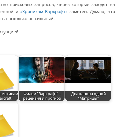
ство поисковых запросов, через которые заходят на
еленной и
«Хроникам Варкрафт»
заметен. Думаю, что
ть насколько он сильный.
итуацией.
 мотивам
Фильм "Варкрафт" -
Два канона одной
arcraft
рецензия и прогноз
"Матрицы"