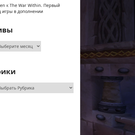
ven
к
The War Within. Первый
ц игры в дополнении
ивы
хивы
рики
брики