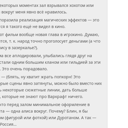
некоторых моментах зал взрывался хохотом или
 вокруг меня явно всё нравилось.
поразила реализация магических эффектов — это
ся я такого ещё не видел в кино.
тот фильм вообще новая глава в игрокино. Думаю,
ся, т. к. народ точно проголосует деньгами (а что
ису в зазеркалье?).
а все аплодировали, улыбались глядя друг на
ы стали одним большим кланом или гильдией за эти
. Это очень порадовало.
— (блять, ну хватит жрать попкорн! Это
орые сцены явно затянуты, можно было вместо них
ь некоторые сюжетные линии, дать больше
которые не знают про Варкрафт ничего.
 что перед залом минимальное оформление в
та — одна алиса вокруг. Почему? Блин, я бы
ом (фигурой или фоткой) или Дуротаном. А так —
 Россия…