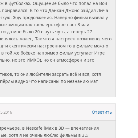
ж в футболках. Ощущение было что попал на ВоВ
ь понравился. В то что Данкан Джонс рэйдил Лича
лёгкую. Жду продолжения. Наверно фильм вызвал у
ые эмоции как треллерс оф зе паст 3 или
тогда мне было 20 с чуть чуть, а теперь 27.
енялось малец. Так что я настроен позитивно, чего
идти скептически настроенном то в фильме можно
( в той же боёвке например фильм уступает Игре
льно, но это ИМХО), но он атмосферен и это
тиков, то они любители засрать всё и вся, хотя
 пёрлы видно что написаны по незнанию мат
Ответить
05.2016
премьере, в Nescafe iMax в 3D — впечатления
ые, хотя я не очень люблю фильмы в 3D.