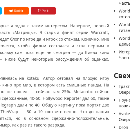
Часть
World
Reddit
Pin it
котор
World
орые я ждал с таким интересом. Наверное, первый
титан
часть «Матрицы». Я старый фанат серии Warcraft,
World
едет блог по игре да и игрок со стажем. Конечно, мне
Дель
хочется, чтобы фильм состоялся и стал первым в
Истор
скольку сам пока еще не смотрел — до Киева кино
Часть
 — ниже будут некоторые рассуждения об оценках,
Све
явилась на kotaku. Автор сетовал на плохую игру
 кино про мир, в котором есть смишные панды. На
Трак
но не пошел — сейчас там 25%. Metacritic сейчас
Озеро
сдержанные, 40-60. Hollywood Reporter дал 60, такие
Ноун
elegraph дали по 40. Общую картину пока портят две
нови
и TheWrap — 30 и 10 соответственно. Что до наших
Avoke
яться, но в основном сдержанно-положительные.
Озеро
имер, как раз из такого разряда.
Dron