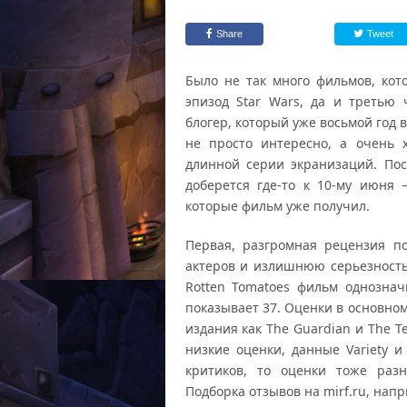
Share
Tweet
Было не так много фильмов, кот
эпизод Star Wars, да и третью 
блогер, который уже восьмой год в
не просто интересно, а очень 
длинной серии экранизаций. По
доберется где-то к 10-му июня
которые фильм уже получил.
Первая, разгромная рецензия по
актеров и излишнюю серьезность
Rotten Tomatoes фильм однознач
показывает 37. Оценки в основном 
издания как The Guardian и The T
низкие оценки, данные Variety 
критиков, то оценки тоже разн
Подборка отзывов на mirf.ru, напр