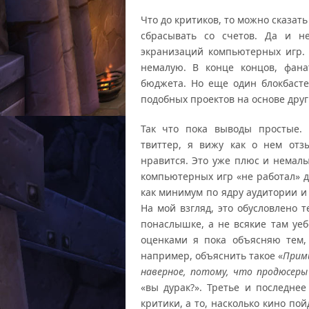
Что до критиков, то можно сказать
сбрасывать со счетов. Да и 
экранизаций компьютерных игр. 
немалую. В конце концов, фана
бюджета. Но еще один блокбаст
подобных проектов на основе друг
Так что пока выводы простые. 
твиттер, я вижу как о нем отз
нравится. Это уже плюс и немал
компьютерных игр «не работал» д
как минимум по ядру аудитории и 
На мой взгляд, это обусловлено
понаслышке, а не всякие там уе
оценками я пока объясняю тем,
например, объяснить такое «
Прими
наверное, потому, что продюсер
«вы дурак?». Третье и последне
критики, а то, насколько кино пой