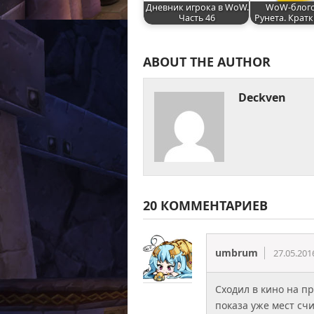
Дневник игрока в WoW.
WoW-блог
Часть 46
Рунета. Крат
ABOUT THE AUTHOR
Deckven
20 КОММЕНТАРИЕВ
umbrum
27.05.201
Сходил в кино на пр
показа уже мест счи