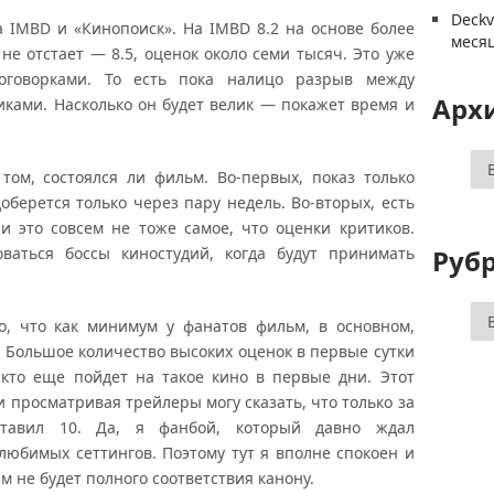
Deck
а IMBD и «Кинопоиск». На IMBD 8.2 на основе более
меся
не отстает — 8.5, оценок около семи тысяч. Это уже
оговорками. То есть пока налицо разрыв между
Арх
ками. Насколько он будет велик — покажет время и
Ар
том, состоялся ли фильм. Во-первых, показ только
оберется только через пару недель. Во-вторых, есть
и это совсем не тоже самое, что оценки критиков.
Руб
ваться боссы киностудий, когда будут принимать
Ру
о, что как минимум у фанатов фильм, в основном,
Большое количество высоких оценок в первые сутки
 кто еще пойдет на такое кино в первые дни. Этот
и просматривая трейлеры могу сказать, что только за
тавил 10. Да, я фанбой, который давно ждал
любимых сеттингов. Поэтому тут я вполне спокоен и
ам не будет полного соответствия канону.