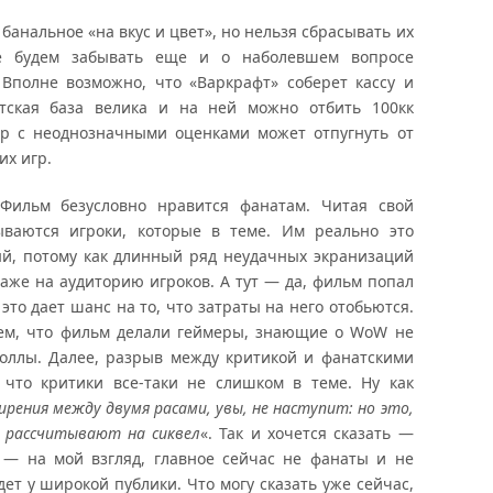
 банальное «на вкус и цвет», но нельзя сбрасывать их
не будем забывать еще и о наболевшем вопросе
Вполне возможно, что «Варкрафт» соберет кассу и
тская база велика и на ней можно отбить 100кк
ер с неоднозначными оценками может отпугнуть от
их игр.
Фильм безусловно нравится фанатам. Читая свой
ываются игроки, которые в теме. Им реально это
ый, потому как длинный ряд неудачных экранизаций
аже на аудиторию игроков. А тут — да, фильм попал
это дает шанс на то, что затраты на него отобьются.
 тем, что фильм делали геймеры, знающие о WoW не
боллы. Далее, разрыв между критикой и фанатскими
 что критики все-таки не слишком в теме. Ну как
рения между двумя расами, увы, не наступит: но это,
ы рассчитывают на сиквел
«. Так и хочется сказать —
е — на мой взгляд, главное сейчас не фанаты и не
дет у широкой публики. Что могу сказать уже сейчас,