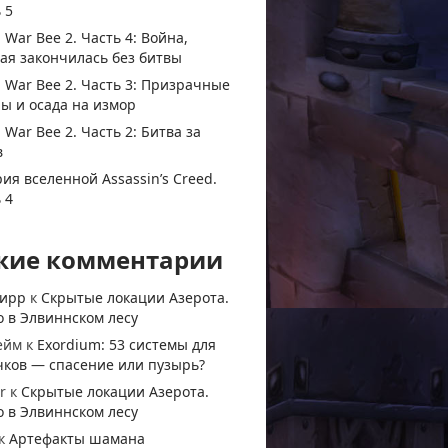
 5
 War Bee 2. Часть 4: Война,
ая закончилась без битвы
 War Bee 2. Часть 3: Призрачные
ы и осада на измор
 War Bee 2. Часть 2: Битва за
в
ия вселенной Assassin’s Creed.
 4
жие комментарии
тирр
к
Скрытые локации Азерота.
 в Элвиннском лесу
ейм
к
Exordium: 53 системы для
чков — спасение или пузырь?
r
к
Скрытые локации Азерота.
 в Элвиннском лесу
к
Артефакты шамана