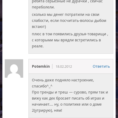
ребята серьезные не дурачки , сейчас
переболели.
сколько мы денег потратили на свои
слабости, если посчитать-волосы дыбом
встают)
плюс в том появились друзья-товарищи ,
с которыми мы врядли встретились в
реале.
Potemkin
Ответить
18.02.2012
Очень даже подняло настроение,
спасибо^_^
Про тренды и треш — сурово, прям так и
вижу как дек бросает писать об играх и
начинает…. ну, о политике или о доме
2(утрирую), ням!