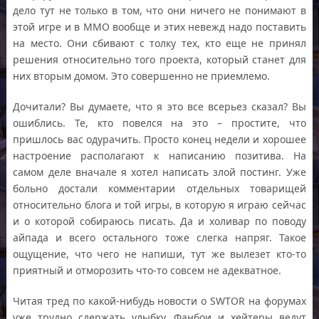
дело тут не только в том, что они ничего не понимают в
этой игре и в ММО вообще и этих невежд надо поставить
на место. Они сбивают с толку тех, кто еще не принял
решения относительно того проекта, который станет для
них вторым домом. Это совершенно не приемлемо.
Дочитали? Вы думаете, что я это все всерьез сказал? Вы
ошиблись. Те, кто повелся на это – простите, что
пришлось вас одурачить. Просто конец недели и хорошее
настроение располагают к написанию позитива. На
самом деле вначале я хотел написать злой постинг. Уже
больно достали комментарии отдельных товарищей
относительно блога и той игры, в которую я играю сейчас
и о которой собираюсь писать. Да и холивар по поводу
айпада и всего остального тоже слегка напряг. Такое
ощущение, что чего не напиши, тут же вылезет кто-то
приятный и отморозить что-то совсем не адекватное.
Читая тред по какой-нибудь новости о SWTOR на форумах
уже трудно сдержать улыбку. Фанбои и хейтеры ведут