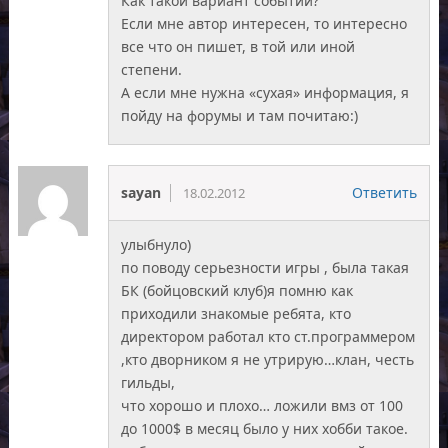
Как такой вариант событий?
Если мне автор интересен, то интересно
все что он пишет, в той или иной
степени.
А если мне нужна «сухая» информация, я
пойду на форумы и там почитаю:)
sayan
Ответить
18.02.2012
улыбнуло)
по поводу серьезности игры , была такая
БК (бойцовский клуб)я помню как
приходили знакомые ребята, кто
директором работал кто ст.программером
,кто дворником я не утрирую…клан, честь
гильды,
что хорошо и плохо… ложили вмз от 100
до 1000$ в месяц было у них хобби такое.