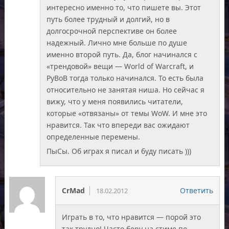
интересно именно то, что пишете вы. Этот
путь более трудный и долгий, но в
долгосрочной перспективе он более
надежный. Лично мне больше по душе
именно второй путь. Да, блог начинался с
«трендовой» вещи — World of Warcraft, и
РуВоВ тогда только начинался. То есть была
относительно не занятая ниша. Но сейчас я
вижу, что у меня появились читатели,
которые «отвязаны» от темы WoW. И мне это
нравится. Так что впереди вас ожидают
определенные перемены.
ПыСы. Об играх я писал и буду писать )))
CrMad
Ответить
18.02.2012
Играть в то, что нравится — порой это
так трудно! Часто беру на стиме по