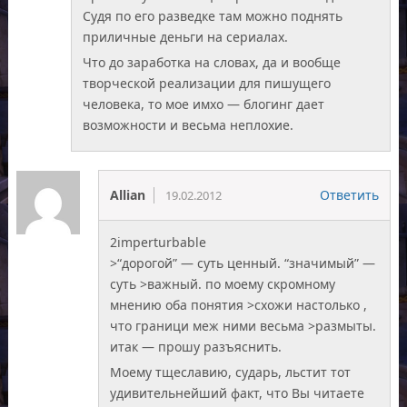
Судя по его разведке там можно поднять
приличные деньги на сериалах.
Что до заработка на словах, да и вообще
творческой реализации для пишущего
человека, то мое имхо — блогинг дает
возможности и весьма неплохие.
Allian
Ответить
19.02.2012
2imperturbable
>“дорогой” — суть ценный. “значимый” —
суть >важный. по моему скромному
мнению оба понятия >схожи настолько ,
что граници меж ними весьма >размыты.
итак — прошу разъяснить.
Моему тщеславию, сударь, льстит тот
удивительнейший факт, что Вы читаете