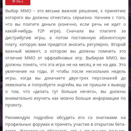
Pin it
Выбор ММО – это весьма важное решение, к принятию
которого вы должны отнестись серьезно. Начнем с того,
что вы платите деньги (конечно, если речь не идет о
какой-нибудь F2P игре). Сначала вы платите за
дистрибутив игры, а потом постоянную абонентскую
плату, которую вам придется вносить регулярно. Второй
важный момент, о котором вы должны помнить это
отличие ММО от оффлайновых игр. Выбирая ММО, вы
должны понять, что эта игра не на месяц и не на два. Это
увлечение на годы. И чтобы после нескольких недель
игры, когда вы докачаете двух-трех персонажей до
левелкапа и попробуете эндгейм, вы не пришли к выводу
о том, что «делать тут больше нечего», вы должны
внимательно изучить как можно больше информации по
проекту.
Рекомендую подробно обсудить его со знатоками на
профильных форумах и принять участие в открытом бета-
тесте. Желательно обсуждать это с опытными людьми,