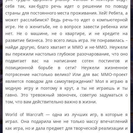
себя так, как-будто речь идет о решении по поводу
страны для постоянного места проживания. Хей! Ребята, а
может расслабимся? Ведь речь-то идет о компьютерной
игре. Не о женитьбе, не о вопросе завести ребенка или
нет. Не о машине, не о квартире, и не кредите на
развитие бизнеса. Это всего лишь игра. Не понравилась –
найди другую, благо хватает и ММО и не-ММО. Неужели
вы пережили настолько глубокое разочарование, что оно
подвигает вас на написание сотен постингов и
позиционной борьбе в сети? Неужели жизненное
потрясение настолько велико? Или для вас ММО-проект
является поводом для самоутверждения? Мол я играю в
модную игру и поэтому я крут, а ты не играешь и ты
гавно. Это тревожный звоночек, советую задуматься о
том, что вам действительно важно в жизни.
World of Warcraft — одна из лучших игр, в которые я
играл. Она подарила мне не только массу впечатлений
как игра, но и дала предмет для творческой реализации и