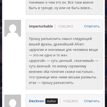
понимаю о чем это он. Все таки важно
быть в тренде, ну или не быть вовсе…
imperturbable
Ответить
17.02.2012
Прошу разъяснить смысл следующей
вашей фразы, дражайший Allian:
«дорогие и значимые для человека вещи
— это не одно и то же».
«дорогой» — суть ценный. «значимый» —
суть важный. по моему скромному
мнению оба понятия схожи настолько ,
что граници меж ними весьма размыты.
итак — прошу разъяснить.
Deckven
Ответить
17.02.2012