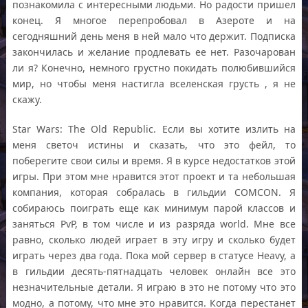
познакомила с интересными людьми. Но радости пришел
конец. Я многое перепробовал в Азероте и на
сегодняшний день меня в ней мало что держит. Подписка
закончилась и желание продлевать ее нет. Разочарован
ли я? Конечно, немного грустно покидать полюбившийся
мир, но чтобы меня настигла вселенская грусть , я не
скажу.
Star Wars: The Old Republic. Если вы хотите излить на
меня светоч истины и сказать, что это фейл, то
поберегите свои силы и время. Я в курсе недостатков этой
игры. При этом мне нравится этот проект и та небольшая
компания, которая собралась в гильдии COMCON. Я
собираюсь поиграть еще как минимум парой классов и
заняться PvP, в том числе и из разряда world. Мне все
равно, сколько людей играет в эту игру и сколько будет
играть через два года. Пока мой сервер в статусе Heavy, а
в гильдии десять-пятнадцать человек онлайн все это
незначительные детали. Я играю в это не потому что это
модно, а потому, что мне это нравится. Когда перестанет