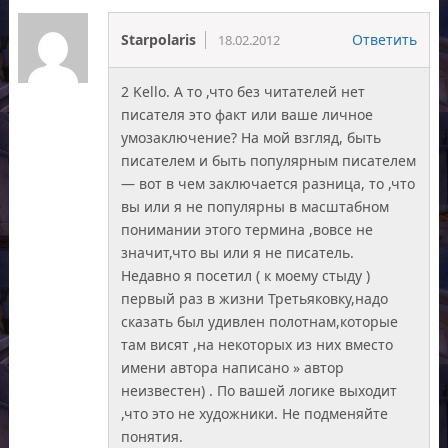
Starpolaris
Ответить
18.02.2012
2 Kello. А то ,что без читателей нет
писателя это факт или ваше личное
умозаключение? На мой взгляд, быть
писателем и быть популярным писателем
— вот в чем заключается разница, то ,что
вы или я не популярны в масштабном
понимании этого термина ,вовсе не
значит,что вы или я не писатель.
Недавно я посетил ( к моему стыду )
первый раз в жизни Третьяковку,надо
сказать был удивлен полотнам,которые
там висят ,на некоторых из них вместо
имени автора написано » автор
неизвестен) . По вашей логике выходит
,что это не художники. Не подменяйте
понятия.