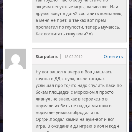
акциям ненужные игры, халява же. Или
друзья зовут в доту2 составить компанию,
а меня не прет. В танках вот прем
проплатил по глупости, теперь мучаюсь.
Как воспитать силу воли? =)
Starpolaris
Ответить
18.02.2012
Ну вот зашол я вчера в Вов ,нашлась
группа в ДД с нуля,после того,как
услышал про то,что надо спулить паки по
бокам площадки с Морхоком,я просто
ливнул ,не знаю,как в героике,но в
нормале их бить не надо,а мы шли в
нормале- уныло,побродил я по
Оргри,продал камни на ауке-вот и вся
игра. В ожидании д3 играю в лол и код 4