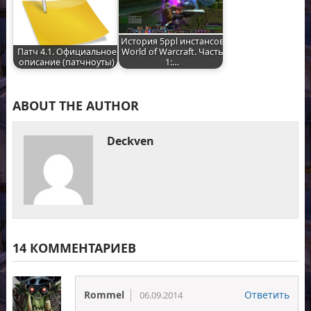
История 5ppl инстансов
Патч 4.1. Официальное
World of Warcraft. Часть
описание (патчноуты)
1:…
ABOUT THE AUTHOR
Deckven
14 КОММЕНТАРИЕВ
Rommel
Ответить
06.09.2014