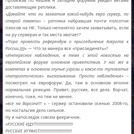
Пробежав по нашим и западнм форумам увидел весьма
доставляющие реплики.
«
Давайте что ли захватим какой-нибудь евро сервер, по
старой памяти
» – реплика набравшая почти полсотни
плюсов на НК. Только непонятно зачем захватывать, если
на ру-серверах и так места хватает?
«
Пора провести референдум о присоединение Азерота к
России.))))
» — Что за манера все «присоединять»?
«
Интересное наблюдение, в теме с этой новостью на
европейском форуме основном приветствия. У нас же в
коментах в основном глупые угрозы и какие-то туповатые
«патриотические» высказывания. Просто наблюдение
» –
посмотрел на еврофорум. Да, там в основном вполне
нормальная реакция. Привет, русские, все дела. Ворчат,
конечно, тоже, но тем не менее.
«
все на Варсонг!!!
» – сервер остановили осенью 2008-го,
но ностальгия дело сильное.
Ну и напоследок совсем фееричное.
«Р
УССКИЕ ИДУТ!!!!!!!!!!!!!!!!!!!!!!!!!!!!!!!
РУССКИЕ ИГРАЮТ!!!!!!!!!!!!!!!!!!!!!!!!!!!