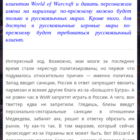
клиентом World of Warcraft и давать персонажам
имена на кириллице по-прежнему можно будет
только в русскоязычных мирах. Кроме того, для
доступа в русскоязычные игровые миры по-
прежнему будет требоваться русскоязычный
клиент.
Интересный ход. Возможно, мои мозги за последнее
время стали чересчур политизированы, но первое что
подумалось относительно причин — именно политика.
Запад вводит санкции, Россия в ответ запрещает ввозить
пармезан и всякие другие блага из-за «Большого Бугра». А
не ровен час в WoW запретят играть в России. А чего, вон
твиттер едва не запретили. Глядишь, близы введут
персонально-секторальные санкции в отношении
Медведева, забанят акк, решит в ответку обрезать им
рынок. Ну как-то так. В том маразме, который сейчас
происходит из-за Украины все может быть. Вот Blizzard и