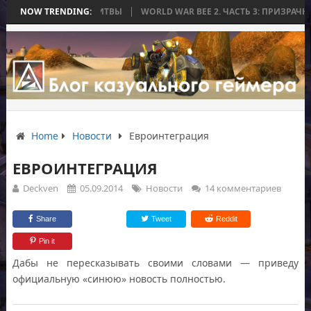
ЧИЛАСЬ БЕЗ БИТВЫ
NOW TRENDING:
WORLD WAR BEE 2. ЧАСТЬ 3: ПРИЗРАЧНЫЕ ТИТА
Home
Новости
Евроинтеграция
ЕВРОИНТЕГРАЦИЯ
Deckven
05.09.2014
Новости
14 комментариев
Share
Tweet
Reddit
Pin it
Дабы не пересказывать своими словами — приведу
официальную «синюю» новость полностью.