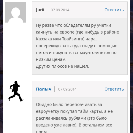
Jurii
Ответить
07.09.2014
Ну разве что обладателям ру учетки
качнуть на европе (где нибудь в районе
Каззака или Твайзинга) чара,
поперекидывать туда голду с помощью
петов и покупать тсг маунтов/петов по
низким ценам.
Других плюсов не нашел.
Палыч
Ответить
07.09.2014
Обидно было перепоачивать за
евроучетку покупая тайм карты, а не
расплачиваясь рублями (это было
введено уже лавно). В остальном все
норм.