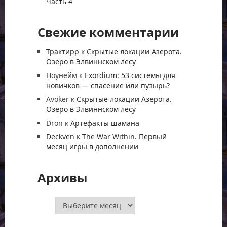
Часть 4
Свежие комментарии
Трактирр
к
Скрытые локации Азерота.
Озеро в Элвиннском лесу
Ноунейм
к
Exordium: 53 системы для
новичков — спасение или пузырь?
Avoker
к
Скрытые локации Азерота.
Озеро в Элвиннском лесу
Dron
к
Артефакты шамана
Deckven
к
The War Within. Первый
месяц игры в дополнении
Архивы
Архивы