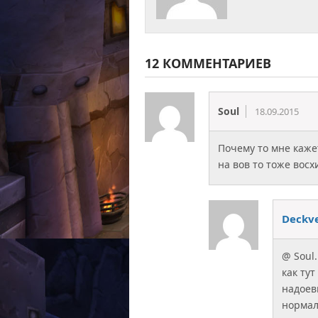
12 КОММЕНТАРИЕВ
Soul
18.09.2015
Почему то мне кажет
на вов то тоже вос
Deckv
@ Soul
как тут
надоевш
нормал