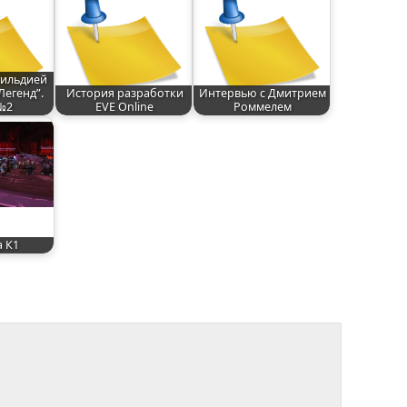
гильдией
Легенд”.
История разработки
Интервью с Дмитрием
№2
EVE Online
Роммелем
 К1