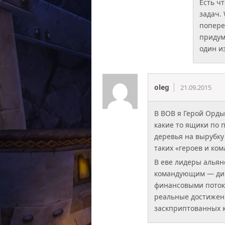
Есть ч
задач.
попере
придум
один и
oleg
21.09.2015
В ВОВ я Герой Орды
какие то ящики по 
деревья на вырубку
таких «героев и ко
В еве лидеры альян
командующим — дип
финансовыми потока
реальные достижени
заскприптованных к