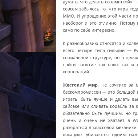
думать, что делать со шмоткой» 
совсем забылось то, что игра «о
ММО. И упрощение этой части по 
наоборот и это отлично. Потому 
само по себе интересно.
К разнообразию относятся и колле
всего четыре типа гильдий — Pv
социальной структуре, но в целя
найти занятие как соло, так и
корпораций.
Жестокий мир
. Не сочтите за 
бескомпромиссен — это большой п
играть, быть лучше и делать в
хайсеке или сливать корабль за 
обязательно быть лучшим, но гр
очень и очень не хватает в Wo
разбраться в классовой механике
локациях убиваются одним наж