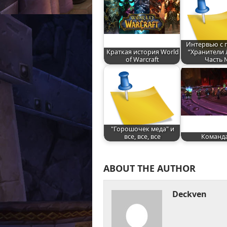
Интервью с 
Краткая история World
“Хранители 
of Warcraft
Часть 
"Горошочек меда" и
все, все, все
Команда
ABOUT THE AUTHOR
Deckven