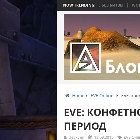
СТЬ 4: ВОЙНА, КОТОРАЯ ЗАКОНЧИЛАСЬ БЕЗ БИТВЫ
NOW TRENDING:
WORLD WAR BEE 
Home
EVE Online
EVE: ко
EVE: КОНФЕТ
ПЕРИОД
Deckven
18.09.2015
EVE Onli