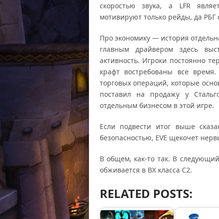
скоростью звука, а LFR явля
мотивируют только рейды, да РБГ 
Про экономику — история отдельна
главным драйвером здесь выс
активность. Игроки постоянно т
крафт востребованы все время.
торговых операций, которые основ
поставил на продажу у Стальго
отдельным бизнесом в этой игре.
Если подвести итог выше сказ
безопасностью, EVE щекочет нервы
В общем, как-то так. В следующи
обживается в ВХ класса С2.
RELATED POSTS: