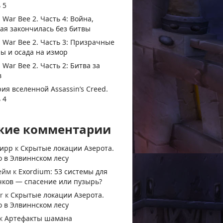
 5
 War Bee 2. Часть 4: Война,
ая закончилась без битвы
 War Bee 2. Часть 3: Призрачные
ы и осада на измор
 War Bee 2. Часть 2: Битва за
в
ия вселенной Assassin’s Creed.
 4
жие комментарии
тирр
к
Скрытые локации Азерота.
 в Элвиннском лесу
ейм
к
Exordium: 53 системы для
чков — спасение или пузырь?
r
к
Скрытые локации Азерота.
 в Элвиннском лесу
к
Артефакты шамана