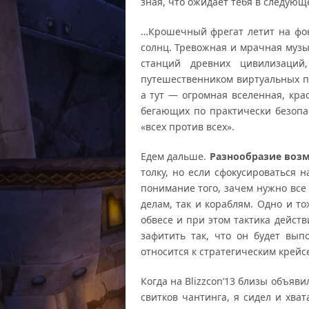
зная, что ожидает тебя в следующ
…Крошечный фрегат летит на фо
солнц. Тревожная и мрачная муз
станций древних цивилизаци
путешественником виртуальных пр
а тут — огромная вселенная, кра
бегающих по практически безопа
«всех против всех».
Едем дальше.
Разнообразие воз
толку, но если сфокусироваться 
понимание того, зачем нужно все 
делам, так и кораблям. Одно и т
обвесе и при этом тактика дейст
зафитить так, что он будет вы
относится к стратегическим крейс
Когда на Blizzcon’13 близы объяв
свитков чантинга, я сидел и хвата