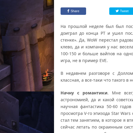
Share
Tweet
На прошлой неделе был был пос
доиграл до конца РТ и ушел по
стенке». Да, WoW перестал радов
клево, да и компания у нас весел
100-150 и больше вайпов на одно
игра, не в пример EVE.
В недавнем разговоре с Доллом
классная, а все-таки что такого в 
Начну с романтики
. Мне всег
астрономией, да и какой советс
научная фантастика 50-60 годов
просмотра V-го эпизода Star Wars
стал тем занятием, в которое я в
сейчас летать по окраинным сист