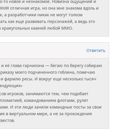
то-то новое и незнакомое. Новизна ощущений и
 WoW отличная игра, но она мне знакома вдоль и
к, а разработчики никак не могут толком
ать как еще развивать персонажей, а ведь это
з краеугольных камней любой ММО.
Ответить
 и её глава гарнизона — бегаю по берегу собираю
приказу моего подчиненного гоблина, помечаю
 и фармлю ресы. И вокруг еще несколько тысяч
мандующих»
сов игроков, занимаются тем, чем подобает
ломатией, командованием флотами, рулят
ми. И эти люди заняли командные посты за свои
я в виртуальном мире, а не за прохождения
вестов.