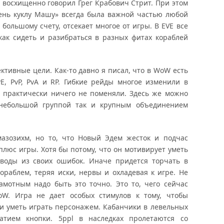
— восхищенно говорил Грег Крабович Стрит. При этом
день куклу Машу» всегда была важной частью любой
большому счету, отсекает многое от игры. В EVE все
как сидеть и разибраться в разных фитах кораблей
ктивные цели. Как-то давно я писал, что в WoW есть
E, PvP, PvA и RP. Гибкие рейды многое изменили в
х практически ничего не поменяли. Здесь же можно
 небольшой группой так и крупным объединением
мазозихм, но то, что Новый Эдем жесток и подчас
люс игры. Хотя бы потому, что он мотивирует уметь
ыводы из своих ошибок. Иначе придется торчать в
кораблем, теряя иски, нервы и охладевая к игре. Не
амотным надо быть это точно. Это то, чего сейчас
W. Игра не дает особых стимулов к тому, чтобы
 и уметь играть персонажем. Кабанчики в левельных
атием кнопки. 5ppl в наследках пролетаются со