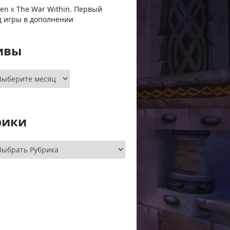
ven
к
The War Within. Первый
ц игры в дополнении
ивы
хивы
рики
брики