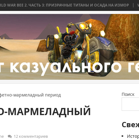
2. ЧАСТЬ 3: ПРИЗРАЧНЫЕ ТИТАНЫ И ОСАДА НА ИЗМОР
WORLD WAR BE
Поиск
нфетно-мармеладный период
НО-МАРМЕЛАДНЫЙ
Све
Истор
ne
12 комментариев