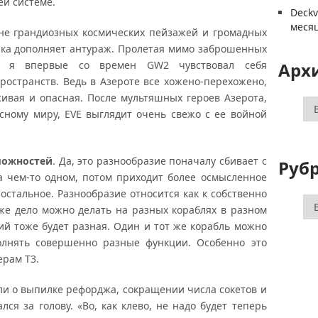
ей системе.
Deck
меся
не грандиозных космических пейзажей и громадных
ыка дополняет антураж. Пролетая мимо заброшенных
й, я впервые со времен GW2 чувствовал себя
Арх
остранств. Ведь в Азероте все хожено-перехожено,
сивая и опасная. После мультяшных героев Азерота,
Ар
сному миру, EVE выглядит очень свежо с ее войной
можностей
. Да, это разнообразие поначалу сбивает с
Руб
на чем-то одном, потом приходит более осмысленное
остальное. Разнообразие относится как к собственно
Ру
оже дело можно делать на разных кораблях в разном
вий тоже будет разная. Один и тот же корабль можно
полнять совершенно разные функции. Особенно это
ерам Т3.
или о выпилке рефорджа, сокращении числа сокетов и
лся за голову. «Во, как клево, не надо будет теперь