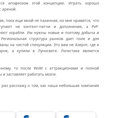
ется апофеозом этой концепции. Играть хорошо
с ареной.
я, пока еще мной не паханная, но мне нравится, что
тупают не контент-патчи и дополнения, а PvP-
еряют корабли. Им нужны новые и поэтому добыча и
 Региональная структура рынков дает поле и для
аны на чистой спекуляции. Это вам не Азерот, где я
рне, а купили в Луносвете. Логистика является
анному, то после WoW с аттракционами и полной
 и заставляет работать мозги.
й раз расскажу о том, как наша небольшая компания