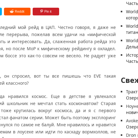
Часть
World
Reddit
Pin it
котор
World
ледний мой рейд в ЦАП. Честно говоря, я даже не
титан
сле перерыва, пожелав всем удачи на «мифической
World
ать и интересовать. Да, слаженная работа рейда это
Дель
ая, но после МоР к мифическому рейдингу я охладел.
Истор
м боссе это как-то совсем не весело. Не радует уже
Часть
, он спросил, вот ты все пишешь что EVE такая
Све
ней классного?
Трак
да нравился космос. Еще в детстве я увлекался
Озеро
кий школьник не мечтал стать космонавтом? Старая
Ноун
 тоже крутилась вокруг космоса, да и я с первого
нови
 стал фанатом серии. Может быть поэтому эксплоринг
Avoke
тянулся по самое не балуй. Мне нравилось и нравится
Озеро
емам в лоусеке или идти по каскаду вормхоллов, не
Dron