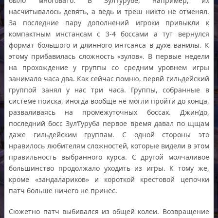
было многовато. В Зул’Гурубе, например, их
насчитывалось девять, а ведь и треш никто не отменял.
За последние пару дополнений игроки привыкли к
компактным инстансам с 3-4 боссами а тут вернулся
формат большого и длинного интсанса в духе ванилы. К
этому прибавилась сложность «зулов». В первые недели
на прохождение у группы со средним уровнем игры
занимало часа два. Как сейчас помню, первй гильдейский
группой занял у нас три часа. Группы, собранные в
системе поиска, иногда вообще не могли пройти до конца,
разваливаясь на промежуточных боссах. Джин’до,
последний босс Зул‘Гуруба первое время давал по щщам
даже гильдейским группам. С одной стороны это
нравилось любителям сложностей, которые видели в этом
правильность выбранного курса. С другой молчаливое
большинство продолжало уходить из игры. К тому же,
кроме «зандалариков» и короткой крестовой цепочки
патч больше ничего не принес.
Сюжетно патч выбивался из общей колеи. Возвращение