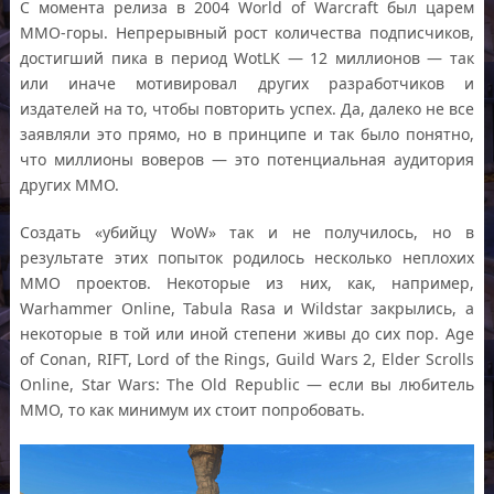
С момента релиза в 2004 World of Warcraft был царем
ММО-горы. Непрерывный рост количества подписчиков,
достигший пика в период WotLK — 12 миллионов — так
или иначе мотивировал других разработчиков и
издателей на то, чтобы повторить успех. Да, далеко не все
заявляли это прямо, но в принципе и так было понятно,
что миллионы воверов — это потенциальная аудитория
других ММО.
Создать «убийцу WoW» так и не получилось, но в
результате этих попыток родилось несколько неплохих
ММО проектов. Некоторые из них, как, например,
Warhammer Online, Tabula Rasa и Wildstar закрылись, а
некоторые в той или иной степени живы до сих пор. Age
of Conan, RIFT, Lord of the Rings, Guild Wars 2, Elder Scrolls
Online, Star Wars: The Old Republic — если вы любитель
MMO, то как минимум их стоит попробовать.