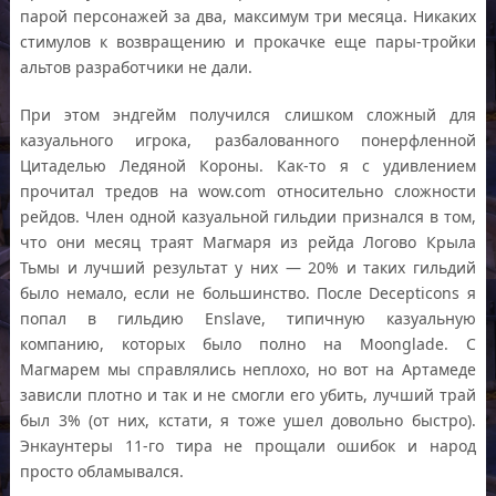
парой персонажей за два, максимум три месяца. Никаких
стимулов к возвращению и прокачке еще пары-тройки
альтов разработчики не дали.
При этом эндгейм получился слишком сложный для
казуального игрока, разбалованного понерфленной
Цитаделью Ледяной Короны. Как-то я с удивлением
прочитал тредов на wow.com относительно сложности
рейдов. Член одной казуальной гильдии признался в том,
что они месяц траят Магмаря из рейда Логово Крыла
Тьмы и лучший результат у них — 20% и таких гильдий
было немало, если не большинство. После Decepticons я
попал в гильдию Enslave, типичную казуальную
компанию, которых было полно на Moonglade. С
Магмарем мы справлялись неплохо, но вот на Артамеде
зависли плотно и так и не смогли его убить, лучший трай
был 3% (от них, кстати, я тоже ушел довольно быстро).
Энкаунтеры 11-го тира не прощали ошибок и народ
просто обламывался.