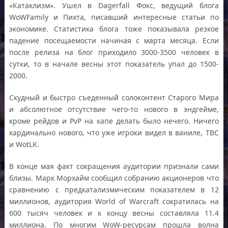
«Катаклизм». Ушел в Dagerfall Фокс, ведущий блога
WoWFamily и Пихта, писавший интересные статьи по
экономике. Статистика блога тоже показывала резкое
падение посещаемости начиная с марта месяца. Если
после релиза на блог приходило 3000-3500 человек в
сутки, то в начале весны этот показатель упал до 1500-
2000.
Скудный и быстро съеденный солоконтент Старого Мира
и абсолютное отсутствие чего-то нового в эндгейме,
кроме рейдов и PvP на капе делать было нечего. Ничего
кардинально нового, что уже игроки видел в ваниле, TBC
и WotLK.
В конце мая факт сокращения аудитории признали сами
близы. Марк Морхайм сообщил собранию акционеров что
сравнению с предкатализмическим показателем в 12
миллионов, аудитория World of Warcraft сократилась на
600 тысяч человек и к концу весны составляла 11.4
миллиона. По многим WoW-ресурсам прошла волна