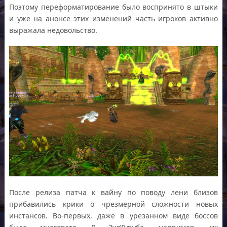
Поэтому переформатирование было воспринято в штыки
и уже на анонсе этих изменений часть игроков активно
выражала недовольство.
После релиза патча к вайну по поводу лени близов
прибавились крики о чрезмерной сложности новых
инстансов. Во-первых, даже в урезанном виде боссов