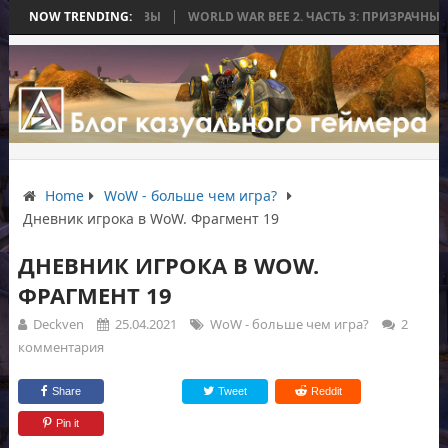
АСЬ БЕЗ БИТВЫ
NOW TRENDING:
WORLD WAR BEE 2. ЧАСТЬ 3: ПРИЗРАЧНЫЕ ТИТАНЫ 
Home
WoW - больше чем игра?
Дневник игрока в WoW. Фрагмент 19
ДНЕВНИК ИГРОКА В WOW.
ФРАГМЕНТ 19
Deckven
25.04.2021
WoW - больше чем игра?
2
комментария
Share
Tweet
Reddit
Pin it