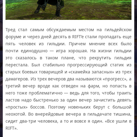
Тред стал самым обсуждаемым местом на гильдейском
форуме и через дней десять в RIFT’e стали пропадать еще
пять человек из гильдии. Причем мнение всех было
почти единодушно — игра хорошая. На жизни гильдии
это сказалось в таком плане, что рекрутить гильдия
перестала. Был стабильно прогрессирующий статик из
старых боевых товарищей и «скамейка запасных» из трех
дамагеров. Из трех вечеров два называются «прогресс», а
третий вечер вроде как отведен на фарм, но попасть в
него тоже проблематично — ведь для того, чтобы траить
ластов надо быстренько за один вечер зачистить девять
«простых» боссов. Поэтому новеньких берут с большой
неохотой. Во внерейдовые вечера в гильдачате тишина,
сидит два-три человека, а то и вовсе я один. «Все ушли в
RIFT».