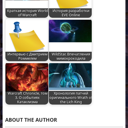
Краткая история World
История разработки
of Warcraft
EVE Online
Интервью с Дмитрием
WildStar. Впечатления
Роммелем
мимокрокодила
Warcraft Chronicle, том
Хронология патчей
3. О событиях
оригинального Wrath of
Катаклизма
the Lich King
ABOUT THE AUTHOR