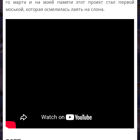
го марта и на моей памяти этот проект стал первой
моськой, которая осмелилась лаять на слона.