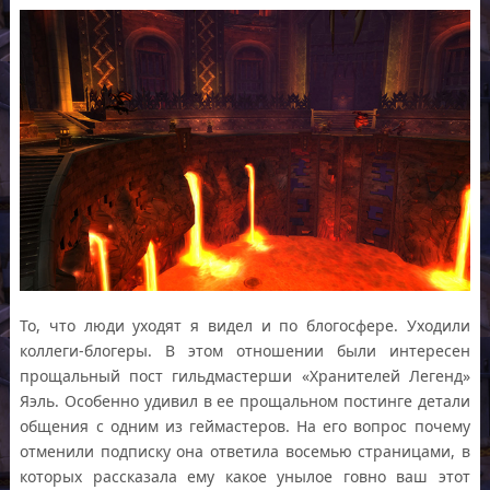
То, что люди уходят я видел и по блогосфере. Уходили
коллеги-блогеры. В этом отношении были интересен
прощальный пост гильдмастерши «Хранителей Легенд»
Яэль. Особенно удивил в ее прощальном постинге детали
общения с одним из геймастеров. На его вопрос почему
отменили подписку она ответила восемью страницами, в
которых рассказала ему какое унылое говно ваш этот