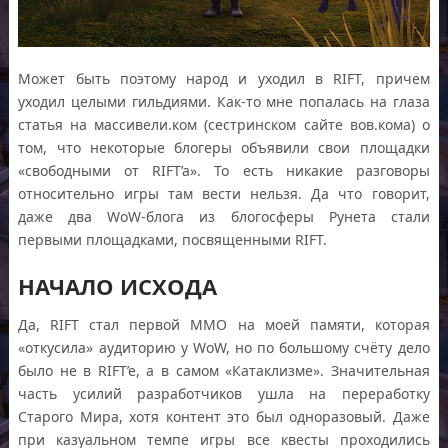
Может быть поэтому народ и уходил в RIFT, причем
уходил целыми гильдиями. Как-то мне попалась на глаза
статья на массивели.ком (сестринском сайте вов.кома) о
том, что некоторые блогеры объявили свои площадки
«свободными от RIFT’a». То есть никакие разговоры
относительно игры там вести нельзя. Да что говорит,
даже два WoW-блога из блогосферы Рунета стали
первыми площадками, посвященными RIFT.
НАЧАЛО ИСХОДА
Да, RIFT стал первой ММО на моей памяти, которая
«откусила» аудиторию у WoW, но по большому счёту дело
было не в RIFT’e, а в самом «Катаклизме». Значительная
часть усилий разработчиков ушла на переработку
Старого Мира, хотя контент это был одноразовый. Даже
при казуальном темпе игры все квесты проходились