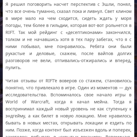
Я решил поговорить насчет перспектив с Эшли, понял,
что все очень туманно, сказал пока и ливнул. Свет клином
в мире мало на чем сходится, сидеть ждать у моря
погоды, тем более в гильдии, которая вот-вот рольнется в
RIFT. Так мой рейдинг с «десептиконами» закончился,
толком и не начавшись хотя в тех пару забегах, что я с
ними побывал, мне понравилось. Ребята они были
рукастые и деловые, скажем, после вайпов долгих
разговоров не вели, отпивались-отжирались и вперед,
пулить.
Читая отзывы от RIFT’e воверов со стажем, становилось
понятно, что привлекало в игре. Один из моментов — дух
исследовательства. Вспоминалось свое начало игры в
World of Warcraft, когда я качал мейна. Тогда я
воспринимал каждый новый уровень не как ступеньку к
эндгейму, а как билет в новую локацию. Мне нравилось
бывать в новых местах, открывать локации и ездить по
ним. Позже, когда контент был изъезжен вдоль и поперек,
захотелось побывать в «скрытых локациях». Вспоминаю,