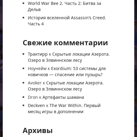
World War Bee 2. Часть 2: Битва за
Дельв
История вселенной Assassin’s Creed.
Часть 4
Свежие комментарии
Трактирр
к
Скрытые локации Азерота.
Озеро в Элвиннском лесу
Ноунейм
к
Exordium: 53 системы для
новичков — спасение или пузырь?
Avoker
к
Скрытые локации Азерота.
Озеро в Элвиннском лесу
Dron
к
Артефакты шамана
Deckven
к
The War Within. Первый
месяц игры в дополнении
Архивы