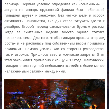
периода. Первый условно определил как «семейный». С
августа по январь ордынский филиал был небольшой
гильдией друзей и знакомых. Без четкой цели и особой
активности начальства, гильдия стала затухать где-то к
декабрю. Второй период ознаменовался бурным ростом,
когда за считанные недели вместо одного статика
появилось семь. Для того, чтобы гильдия прошла «период
роста» и не распалась под собственным весом пришлось
приложить немало усилий как со стороны руководства,
так и игроков. Пришлось ввести кое-какие запреты. Этот
этап закончился примерно к концу 2013 года. Фактически,
гильдия стала группой небольших «семей» с более-менее
налаженными связями между ними.