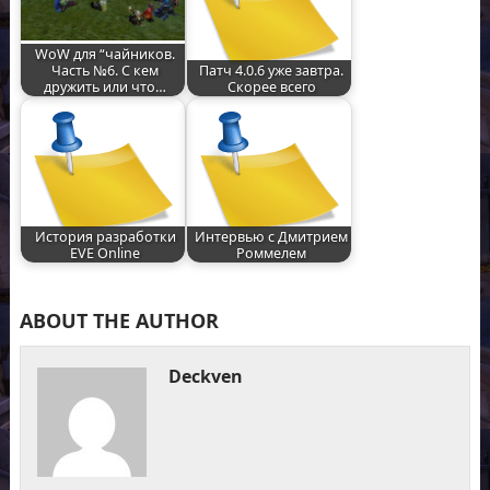
WoW для “чайников.
Часть №6. C кем
Патч 4.0.6 уже завтра.
дружить или что…
Скорее всего
История разработки
Интервью с Дмитрием
EVE Online
Роммелем
ABOUT THE AUTHOR
Deckven