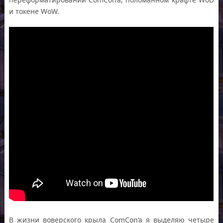
и токене WoW.
В жизни воверского крыла ComCon’a я выделяю четыре