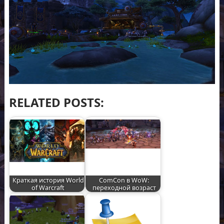
RELATED POSTS:
Краткая история World
ComCon в WoW:
of Warcraft
переходной возраст