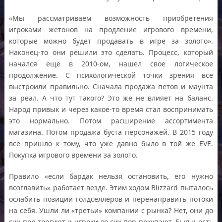
«Мы рассматриваем возможность приобретения
игроками жетонов на продление игрового времени,
которые можно будет продавать в игре за золото».
Наконец-то они решили это сделать. Процесс, который
начался еще в 2010-ом, нашел свое логическое
продолжение. С психологической точки зрения все
выстроили правильно. Сначала продажа петов и маунта
за реал. А что тут такого? Это же не влияет на баланс.
Народ привык и через какое-то время стал воспринимать
это нормально. Потом расширение ассортимента
магазина. Потом продажа буста персонажей. В 2015 году
все пришло к тому, что уже давно было в той же EVE.
Покупка игрового времени за золото.
Правило «если бардак нельзя остановить, его нужно
возглавить» работает везде. Этим ходом Blizzard пыталось
ослабить позиции голдселлеров и перенаправить потоки
на себя. Ушли ли «третьи» компании с рынка? Нет, они до
сих пор торгуют и игроки до сих пор покупают. Был и есть