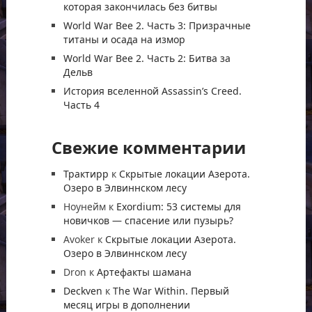
которая закончилась без битвы
World War Bee 2. Часть 3: Призрачные
титаны и осада на измор
World War Bee 2. Часть 2: Битва за
Дельв
История вселенной Assassin’s Creed.
Часть 4
Свежие комментарии
Трактирр
к
Скрытые локации Азерота.
Озеро в Элвиннском лесу
Ноунейм
к
Exordium: 53 системы для
новичков — спасение или пузырь?
Avoker
к
Скрытые локации Азерота.
Озеро в Элвиннском лесу
Dron
к
Артефакты шамана
Deckven
к
The War Within. Первый
месяц игры в дополнении