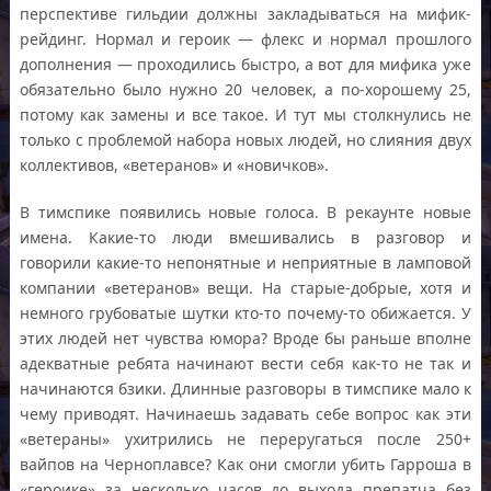
перспективе гильдии должны закладываться на мифик-
рейдинг. Нормал и героик — флекс и нормал прошлого
дополнения — проходились быстро, а вот для мифика уже
обязательно было нужно 20 человек, а по-хорошему 25,
потому как замены и все такое. И тут мы столкнулись не
только с проблемой набора новых людей, но слияния двух
коллективов, «ветеранов» и «новичков».
В тимспике появились новые голоса. В рекаунте новые
имена. Какие-то люди вмешивались в разговор и
говорили какие-то непонятные и неприятные в ламповой
компании «ветеранов» вещи. На старые-добрые, хотя и
немного грубоватые шутки кто-то почему-то обижается. У
этих людей нет чувства юмора? Вроде бы раньше вполне
адекватные ребята начинают вести себя как-то не так и
начинаются бзики. Длинные разговоры в тимспике мало к
чему приводят. Начинаешь задавать себе вопрос как эти
«ветераны» ухитрились не переругаться после 250+
вайпов на Черноплавсе? Как они смогли убить Гарроша в
«героике» за несколько часов до выхода препатча без