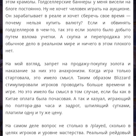
этом крамолы. Голдселлерские баннеры у меня висели на
блоге постоянно. Ну не хочет человек играть на аукционе.
Он зарабатывает в реале и хочет сберечь свое время —
почему нельзя купить валюту? Если и обвинять
голдселлеров в чем-то, так это если золото было добыто
путем взлома учетки. А скупка и перепродажа это
обычное дело в реальном мире и ничего в этом плохого
нет.
На мой взгляд, запрет на продажу-покупку золота и
наказание за них это анахронизм. Когда игра только
стартовала, это имело смысл. Таким образом Blizzard
стимулировали игроков проводить больше времени в
игре. Но это имело бы смысл в том случае, если бы как в
Китае оплата была почасовая. А так и казуал, играющий
по полтора-два часа и задрот, шпилящий сутками,
платили одну и ту же цену.
На самом деле вопрос не столько в /played, сколько в
целях игроков и уровне мастерства. Реальный рейдовый