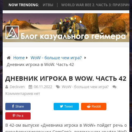
НЧИЛАСЬ БЕЗ БИТВЫ
NOW TRENDING:
WORLD WAR BEE 2. ЧАСТЬ 3: ПРИЗРАЧНЫЕ ТИТ
Home
WoW - больше чем игра?
Дневник игрока в WoW. Часть 42
ДНЕВНИК ИГРОКА В WOW. ЧАСТЬ 42
Deckven
06.11.2022
WoW - больше чем игра?
Комментариев нет
Share
Tweet
Reddit
Pin it
В 42-ом выпуске «Дневника игрока в WoW» пойдет речь о
переформатировании ComCon’a, поломанном крафте WoD