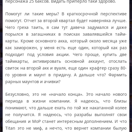
персонажа 25 баксов. Видать приперло таки здорово.
Помогут ли такие меры? В краткосрочной перспективе
помогут. Отчет за второй квартал будет наверняка лучше.
Чего греха таить, я сам тут давеча задумался и даже
порылся в загашниках в поисках завалявшейся тайм-
карты. Кроме основного акка, который около месяца уже
как заморожен, у меня есть еще один, который как раз
подходит под условия акции. Чего проще, купить две
таймкарты, активировать основной аккаунт, отослать
свиток на второй акк и вуаля, еще один крафтер сразу 80-
го уровня и маунт в придачу. А дальше что? Фармить
рарных маунтов и ачивки?
Безусловно, это не «начало конца». Это начало нового
периода в жизни компании. Я надеюсь, что близы
понимают, что дальше ехать по той же накатанной колее
не получится. Я надеюсь, что разрабы выполнят свои
обещания и MoP станет интересным дополнением. И что
Titan это не миф, а нечто, что вернет компании былую