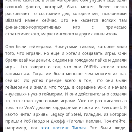
важный фактор, который, быть может, более полно
раскрывает то состояние дел, которые мы, поклонники
Blizzard имеем сейчас. Это не касается всяких там
финансово-корпоративных игр с примесью
стратегического, маркетингового и других «анализов».
Они были геймерами. Чокнутыми гиками, которые мало
того, что играли, но еще и хотели создавать игры. Они
брали взаймы деньги, сидели на голодном пайке и делали
игры. Что говорит о том, что они ОЧЕНЬ хотели этим
заниматься. Тогда им было меньше чем многим из нас
сейчас. Их успех прежде всего в том, что они были
геймерами и знали, что тогда, в середине 90-х и начале
«нулевых» нужно геймерам. И они действительно создали
то, что стало культовыми играми. Уже не раз писалось о
том, что WoW делали хардкорные игроки из Everquest. Я
как-то читал архивы Legacy of Steel, гильдии, из которой
пришли Роб Пардо и Джефф «Тиголь» Каплан. Почитайте,
например, вот
этот постинг Тиголя
. Это были люди,