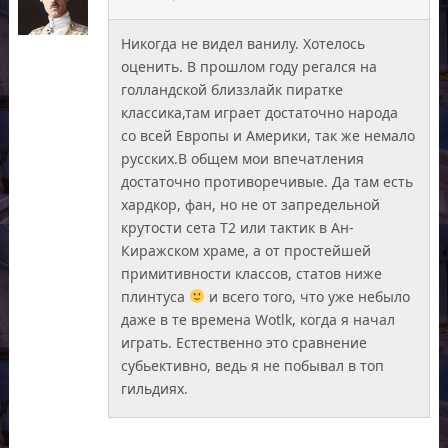
Никогда не видел ванилу. Хотелось
оценить. В прошлом году регался на
голландской близзлайк пиратке
классика,там играет достаточно народа
со всей Европы и Америки, так же немало
русских.В общем мои впечатления
достаточно противоречивые. Да там есть
хардкор, фан, но не от запредельной
крутости сета T2 или тактик в Ан-
Киражском храме, а от простейшей
примитивности классов, статов ниже
плинтуса
и всего того, что уже небыло
даже в те времена Wotlk, когда я начал
играть. Естественно это сравнение
субьективно, ведь я не побывал в топ
гильдиях.