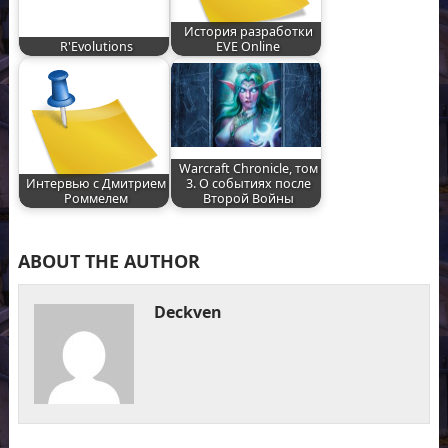
История разработки
R'Evolutions
EVE Online
Warcraft Chronicle, том
Интервью с Дмитрием
3. О событиях после
Роммелем
Второй Войны
ABOUT THE AUTHOR
Deckven