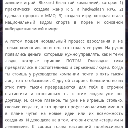
жившие игрой. Blizzard была той компанией, которая 1)
практически создала жанр RTS и hack&slash RPG, 2)
сделала прорыв в ММО, 3) создала игру, которая стала
национальный видом спорта в Корее и основной
кибердисциплиной в мире.
А потом пошел нормальный процесс взросления и не
только компании, но и тех, кто стоял у ее руля. На руках
появились деньги, которыми нужно управлять, как и теми
люди, которые пришли ПОТОМ. Голозадые гики
превратились в состоятельных и серьезных людей. Когда
ты стоишь у руководства компании почти в пять тысяч
лиц, то это обязывает. С другой стороны большинство из
этих пяти тысяч превращаются для тебя в строчки
статистики и относишься ты к этим людям уже по-
другому. И, самое главное, ты уже не играешь столько,
сколько когда-то, а это вредит профессионализму именно
в плане чутья на новые идеи или их возможность
создания. И дело даже не в том, что они стали «старыми и
ленивыми». К сорока годам настоящий профессионал