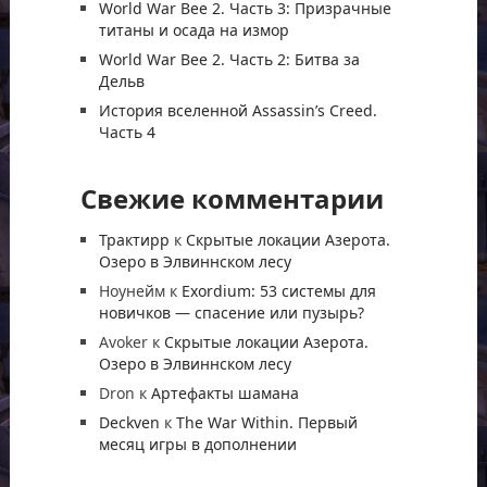
World War Bee 2. Часть 3: Призрачные
титаны и осада на измор
World War Bee 2. Часть 2: Битва за
Дельв
История вселенной Assassin’s Creed.
Часть 4
Свежие комментарии
Трактирр
к
Скрытые локации Азерота.
Озеро в Элвиннском лесу
Ноунейм
к
Exordium: 53 системы для
новичков — спасение или пузырь?
Avoker
к
Скрытые локации Азерота.
Озеро в Элвиннском лесу
Dron
к
Артефакты шамана
Deckven
к
The War Within. Первый
месяц игры в дополнении