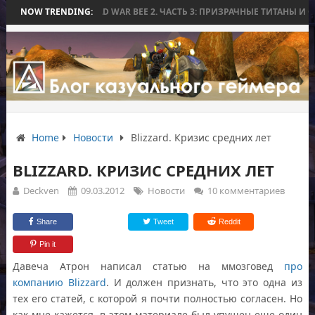
З БИТВЫ
NOW TRENDING:
WORLD WAR BEE 2. ЧАСТЬ 3: ПРИЗРАЧНЫЕ ТИТАНЫ И ОСАДА
Home
Новости
Blizzard. Кризис средних лет
BLIZZARD. КРИЗИС СРЕДНИХ ЛЕТ
Deckven
09.03.2012
Новости
10 комментариев
Share
Tweet
Reddit
Pin it
Давеча Атрон написал статью на ммозговед
про
компанию Blizzard
. И должен признать, что это одна из
тех его статей, с которой я почти полностью согласен. Но
как мне кажется, в этом материале был упущен еще один