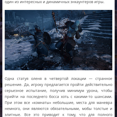
один из интересных и динамичных энкаунтеров игры.
Одна статуя оленя в четвертой локации — странное
решение. Да, игроку предлагается пройти действительно
серьезное испытание, получив минимум урона, чтобы
прийти на последнего босса хоть с какими-то шансами.
При этом все «комнаты» небольшие, места для маневра
немного, они являются обязательными, мобы толстые и
элитные. Все это приводит к тому, что для полного