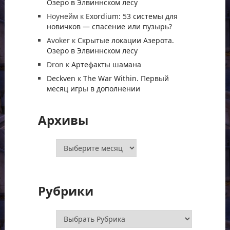
Озеро в Элвиннском лесу
Ноунейм
к
Exordium: 53 системы для
новичков — спасение или пузырь?
Avoker
к
Скрытые локации Азерота.
Озеро в Элвиннском лесу
Dron
к
Артефакты шамана
Deckven
к
The War Within. Первый
месяц игры в дополнении
Архивы
Архивы
Рубрики
Рубрики