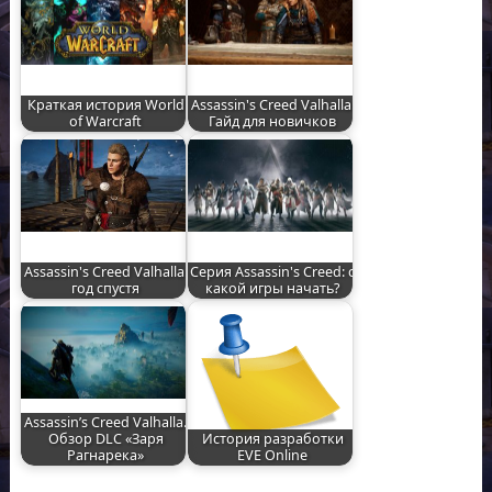
Краткая история World
Assassin's Creed Valhalla.
of Warcraft
Гайд для новичков
Assassin's Creed Valhalla:
Серия Assassin's Creed: с
год спустя
какой игры начать?
Assassin’s Creed Valhalla.
Обзор DLC «Заря
История разработки
Рагнарека»
EVE Online