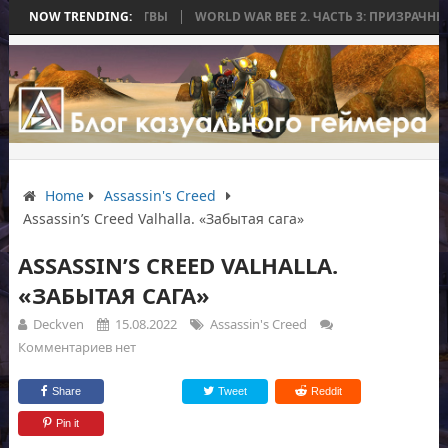
ЧИЛАСЬ БЕЗ БИТВЫ
NOW TRENDING:
WORLD WAR BEE 2. ЧАСТЬ 3: ПРИЗРАЧНЫЕ ТИТА
Home
Assassin's Creed
Assassin’s Creed Valhalla. «Забытая сага»
ASSASSIN’S CREED VALHALLA.
«ЗАБЫТАЯ САГА»
Deckven
15.08.2022
Assassin's Creed
Комментариев нет
Share
Tweet
Reddit
Pin it