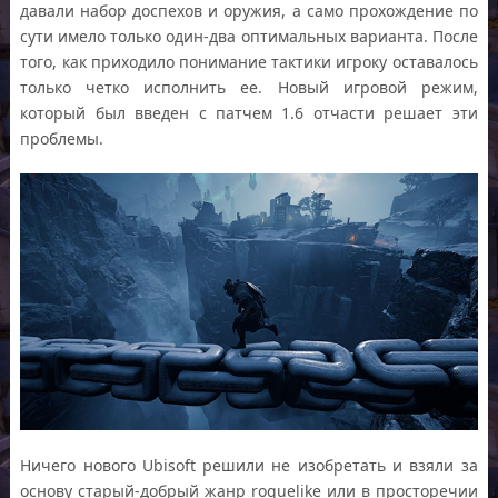
давали набор доспехов и оружия, а само прохождение по
сути имело только один-два оптимальных варианта. После
того, как приходило понимание тактики игроку оставалось
только четко исполнить ее. Новый игровой режим,
который был введен с патчем 1.6 отчасти решает эти
проблемы.
Ничего нового Ubisoft решили не изобретать и взяли за
основу старый-добрый жанр roguelike или в просторечии