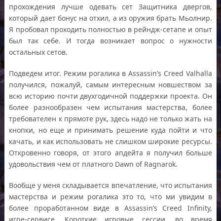
прохождения лучше одевать сет Защитника двергов,
который дает бонус на отхил, а из оружия брать Мьолнир.
Я пробовал проходить полностью в рейндж-сетапе и опыт
был так себе. И тогда возникает вопрос о нужности
остальных сетов.
Подведем итог. Режим рогалика в Assassin’s Creed Valhalla
получился, пожалуй, самым интересным новшеством за
всю историю почти двухгодичной поддержки проекта. Он
более разнообразен чем испытания мастерства, более
требователен к прямоте рук, здесь надо не только жать на
кнопки, но еще и принимать решение куда пойти и что
качать, и как использовать не слишком широкие ресурсы.
Откровенно говоря, от этого апдейта я получил больше
удовольствия чем от платного Dawn of Ragnarok.
Вообще у меня складывается впечатление, что испытания
мастерства и режим рогалика это то, что ми увидим в
более проработанном виде в Assassin’s Creed Infinity,
игре-сервисе. Короткие игровые сессии, во время