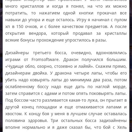
много кристаллов и когда я понял, на что их можно
потратить, то нажатием одной кнопки прокачал все
навыки до упора и еще осталось. Игру я начинал с пулом
хп в 150 очков, и с более качеством предметов. А после
открытия вендора, который продавал за кристаллы
всякие бонусы прохождение упростилось в разы.
Дизайнеры третьего босса, очевидно, вдохновлялись
играми от Fromsoftware. Дракон получился большим.
«Чудище обло, озорно, стозевно и лайяй». Скажем прямо,
дизайнерам двойка. У дракона четыре лапы, чтобы его
убить надо ковырять лапы до минимума два раза, потом
ослабленному боссу надо еще дать по наглой морде,
затем справится с адами и потом опять поковырять лапы.
Под боссом часто разливается какая-то лужа, он прыгает в
другой конец площадки и еще отмахивается лапами и
хвостом. К концу боя у меня в лучшем случае оставалась
половина здоровья. Три остальных босса задизайнены
вполне нормально и я даже сказал бы, что бой с Хель