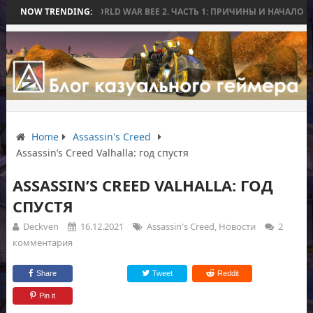
ЬВ
NOW TRENDING:
WORLD WAR BEE 2. ЧАСТЬ 1: ПРИЧИНЫ И НАЧАЛО
EXORDIUM: 
Home
Assassin's Creed
Assassin’s Creed Valhalla: год спустя
ASSASSIN’S CREED VALHALLA: ГОД
СПУСТЯ
Deckven
16.12.2021
Assassin's Creed
,
Новости
2
комментария
Share
Tweet
Reddit
Pin it