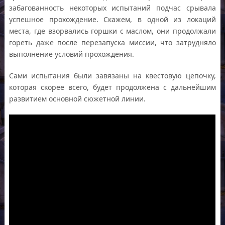
забагованность некоторых испытаний подчас срывала
успешное прохождение. Скажем, в одной из локаций
места, где взорвались горшки с маслом, они продолжали
гореть даже после перезапуска миссии, что затрудняло
выполнение условий прохождения.
Сами испытания были завязаны на квестовую цепочку,
которая скорее всего, будет продолжена с дальнейшим
развитием основной сюжетной линии.