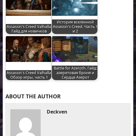
История вселенной
Assassin's Creed Valhalla.
Assassin's Creed. Часть 1
Гайд для новичков
и 2
Battle for Azeroth. Гайд:
Assassin's Creed Valhalla.
азеритовая броня и
Обзор игры, часть 1
Сердце Азерот
ABOUT THE AUTHOR
Deckven