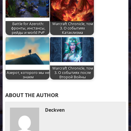
Battle for Azeroth:
Warcraft Chronicle, том
фронты, инстансы,
3. О событиях
рейды и world PvP
Катаклизма
Warcraft Chronicle, том
Азерот, которого мы не
3. О событиях после
знаем
Второй Войны
ABOUT THE AUTHOR
Deckven