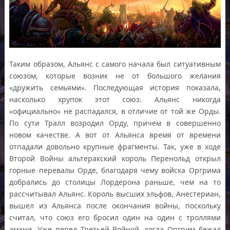
Таким образом, Альянс с самого начала был ситуативным
союзом, которые возник не от большого желания
«дружить семьями». Последующая история показала,
насколько хрупок этот союз. Альянс никогда
«официально» не распадался, в отличие от той же Орды.
По сути Тралл возродил Орду, причем в совершенно
новом качестве. А вот от Альянса время от времени
отпадали довольно крупные фрагменты. Так, уже в ходе
Второй Войны альтеракский король Перенольд открыл
горные перевалы Орде, благодаря чему войска Оргрима
добрались до столицы Лордерона раньше, чем на то
рассчитывал Альянс. Король высших эльфов, Анестериан,
вышел из Альянса после окончания войны, поскольку
считал, что союз его бросил один на один с троллями
амани. Уже перед Третьей Войной, когда Оргрим бежал