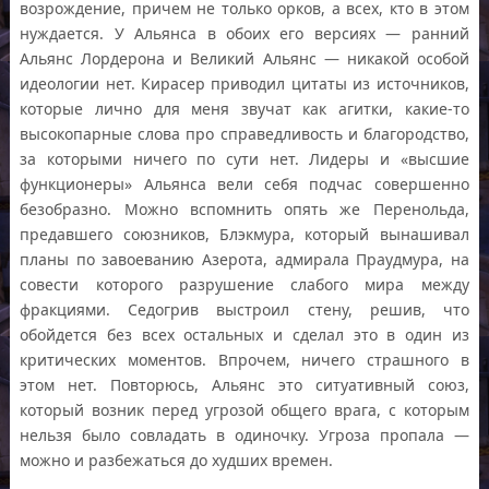
возрождение, причем не только орков, а всех, кто в этом
нуждается. У Альянса в обоих его версиях — ранний
Альянс Лордерона и Великий Альянс — никакой особой
идеологии нет. Кирасер приводил цитаты из источников,
которые лично для меня звучат как агитки, какие-то
высокопарные слова про справедливость и благородство,
за которыми ничего по сути нет. Лидеры и «высшие
функционеры» Альянса вели себя подчас совершенно
безобразно. Можно вспомнить опять же Перенольда,
предавшего союзников, Блэкмура, который вынашивал
планы по завоеванию Азерота, адмирала Праудмура, на
совести которого разрушение слабого мира между
фракциями. Седогрив выстроил стену, решив, что
обойдется без всех остальных и сделал это в один из
критических моментов. Впрочем, ничего страшного в
этом нет. Повторюсь, Альянс это ситуативный союз,
который возник перед угрозой общего врага, с которым
нельзя было совладать в одиночку. Угроза пропала —
можно и разбежаться до худших времен.