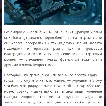
Резюмируем — если в WC I/II отношения фракций и сами
они были однозначно черно-белые, то на втором этапе
они слегка «посерели». Ни тех ни других нельзя назвать
подлецами и врагами, равно как и примером
благородства и чести. И тут есть еще один интересный
момент — отношения между фракциями тоже стали
другими и очень непростыми.
Повторюсь во времена WC I/II все было просто. Орда —
плохая, потому что напала, Альянс — хороший, потому
что бьется за родную землю. В Warcraft III Орда обретает
новую родину и даже включает в свои ряды коренные
народы Азерота, троллей и тауренов. Орда не
завоеватель и делает все для того, чтобы уйти от