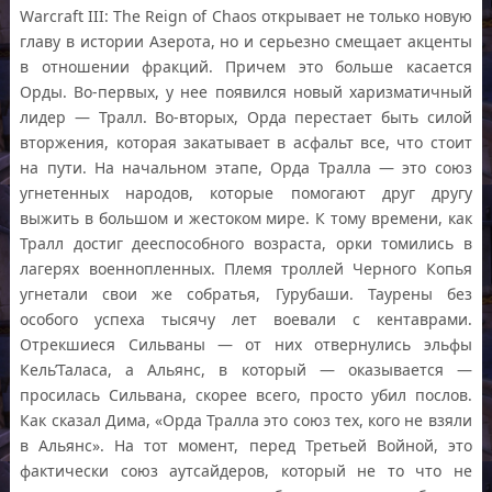
Warcraft III: The Reign of Chaos открывает не только новую
главу в истории Азерота, но и серьезно смещает акценты
в отношении фракций. Причем это больше касается
Орды. Во-первых, у нее появился новый харизматичный
лидер — Тралл. Во-вторых, Орда перестает быть силой
вторжения, которая закатывает в асфальт все, что стоит
на пути. На начальном этапе, Орда Тралла — это союз
угнетенных народов, которые помогают друг другу
выжить в большом и жестоком мире. К тому времени, как
Тралл достиг дееспособного возраста, орки томились в
лагерях военнопленных. Племя троллей Черного Копья
угнетали свои же собратья, Гурубаши. Таурены без
особого успеха тысячу лет воевали с кентаврами.
Отрекшиеся Сильваны — от них отвернулись эльфы
Кель’Таласа, а Альянс, в который — оказывается —
просилась Сильвана, скорее всего, просто убил послов.
Как сказал Дима, «Орда Тралла это союз тех, кого не взяли
в Альянс». На тот момент, перед Третьей Войной, это
фактически союз аутсайдеров, который не то что не