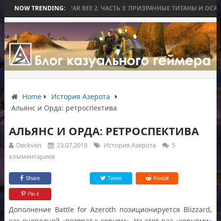
WORLD WAR BEE 2. ЧАСТЬ 3: ПРИЗРАЧНЫЕ ТИТАНЫ И ОСАДА НА ИЗМ
NOW TRENDING:
Home
История Азерота
Альянс и Орда: ретроспектива
АЛЬЯНС И ОРДА: РЕТРОСПЕКТИВА
Deckven
23.07.2018
История Азерота
5
комментариев
Share
Tweet
Reddit
Pin it
Дополнение Battle for Azeroth позиционируется Blizzard,
как очередной «возврат к корням». На этот раз «корнями»