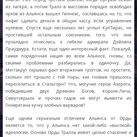
из лагеря, а потом Тралл в массовом порядке освободил
орков из Альянса вышел Гилнеас, сославшись на то, что
нафиг сдавать деньги в общую кассу, если управление
нулевое. Спустя еще несколько лет уплыл Кул’Тирас, не
простивший остальным союзникам, того, что они
прохладно отнеслись к гибели адмирала Дэйлина
Праудмура. Кстати, еще один интересный факт. Пожалуй,
самая порядочная нация во всем Альянсе, гномы, со
своими проблемами разбирались в одиночку. Да,
Меггакрут скрывал факт вторжения троггов, но простите,
сколько лет прошло с той поры, как гномам пришлось
переселиться в Стальгорн? Что, могучие герои Азерота,
победившие двух Древних Богов, Короля-Лича,
Смертокрыла и прочих гадов не могут вымести из
Гномрегана кучку злобных варваров?
Еще одним серьезным отличием Альянса от Орды
является то, что у Альянса нет какой-либо «высокой»
идеологии. Основа Орды Тралла имеет целью спасение и