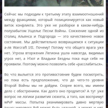
Сейчас мы подходим к третьему этапу взаимоотношений
между фракциями, который позиционируется как новый
виток конфликта. Это уже не разборки в каком-нибудь
полузабытом Ущелье Песни Войны. Сожжение одной из
столиц Альянса и Подгорода — это качественно новое
состояние. Мы действительно возвращаемся к ситуации
а-ля Warcraft I/II. Почему? Потому что общего врага уже
нет. Угроза вторжения Легиона ушла навсегда, видимых
угроз нет, а Н’зот и Владыки Бездны пока еще себя не
проявили. Поэтому можно позволить себе «расслабиться».
Во что выльется это противостояние будем посмотреть,
но пока есть предположение, что до чего-то уровня
Второй Войны мы не дойдем. Скорее всего, мы имеем
дело с обострением. Как долго оно продлится? А тут уже
вопрос не логики развития сюжета, а того, как воспримут
wPvP массы. Попытка реанимировать давно мертвую
тушку мирового PvP может быть удачной, а может и нет.