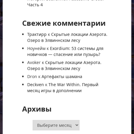
Часть 4
Свежие комментарии
Трактирр
к
Скрытые локации Азерота.
Озеро в Элвиннском лесу
Ноунейм
к
Exordium: 53 системы для
новичков — спасение или пузырь?
Avoker
к
Скрытые локации Азерота.
Озеро в Элвиннском лесу
Dron
к
Артефакты шамана
Deckven
к
The War Within. Первый
месяц игры в дополнении
Архивы
Архивы