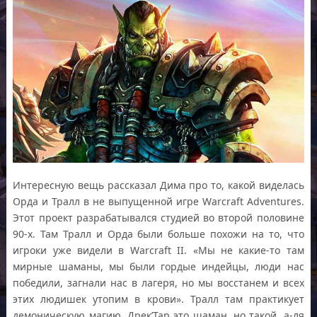
Интересную вещь рассказал Дима про то, какой виделась
Орда и Тралл в не выпущенной игре Warcraft Adventures.
Этот проект разрабатывался студией во второй половине
90-х. Там Тралл и Орда были больше похожи на то, что
игроки уже видели в Warcraft II. «Мы не какие-то там
мирные шаманы, мы были гордые индейцы, люди нас
победили, загнали нас в лагеря, но мы восстанем и всех
этих людишек утопим в крови». Тралл там практикует
демоническую магию, Дрек’Тар это шаман, но такой, а-ля