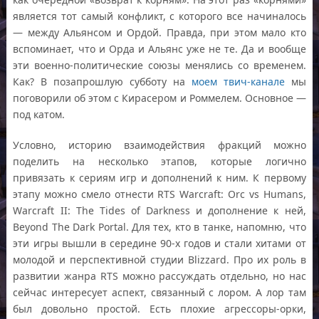
является тот самый конфликт, с которого все начиналось
— между Альянсом и Ордой. Правда, при этом мало кто
вспоминает, что и Орда и Альянс уже не те. Да и вообще
эти военно-политические союзы менялись со временем.
Как? В позапрошлую субботу на
моем твич-канале
мы
поговорили об этом с Кирасером и Роммелем. Основное —
под катом.
Условно, историю взаимодействия фракций можно
поделить на несколько этапов, которые логично
привязать к сериям игр и дополнений к ним. К первому
этапу можно смело отнести RTS Warcraft: Orc vs Humans,
Warcraft II: The Tides of Darkness и дополнение к ней,
Beyond The Dark Portal. Для тех, кто в танке, напомню, что
эти игры вышли в середине 90-х годов и стали хитами от
молодой и перспективной студии Blizzard. Про их роль в
развитии жанра RTS можно рассуждать отдельно, но нас
сейчас интересует аспект, связанный с лором. А лор там
был довольно простой. Есть плохие агрессоры-орки,