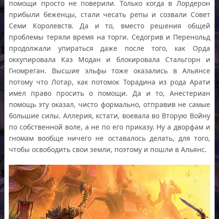
помощи просто не поверили. Только когда в Лордерон
прибыли беженцы, стали чесать репы и созвали Совет
Семи Королевств. Да и то, вместо решения общей
проблемы теряли время на торги. Седогрив и Перенольд
продолжали упираться даже после того, как Орда
оккупировала Каз Модан и блокировала Стальгорн и
Гномреган. Высшие эльфы тоже оказались в Альянсе
потому что Лотар, как потомок Торадина из рода Арати
имел право просить о помощи. Да и то, Анестериан
помощь эту оказал, чисто формально, отправив не самые
большие силы. Аллерия, кстати, воевала во Вторую Войну
по собственной воле, а не по его приказу. Ну а дворфам и
гномам вообще ничего не оставалось делать, для того,
чтобы освободить свои земли, поэтому и пошли в Альянс.