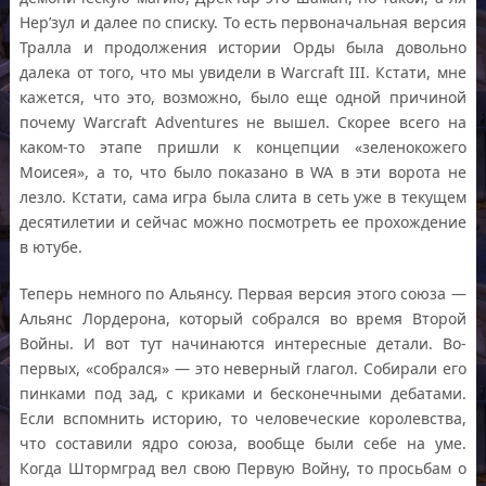
Нер’зул и далее по списку. То есть первоначальная версия
Тралла и продолжения истории Орды была довольно
далека от того, что мы увидели в Warcraft III. Кстати, мне
кажется, что это, возможно, было еще одной причиной
почему Warcraft Adventures не вышел. Скорее всего на
каком-то этапе пришли к концепции «зеленокожего
Моисея», а то, что было показано в WA в эти ворота не
лезло. Кстати, сама игра была слита в сеть уже в текущем
десятилетии и сейчас можно посмотреть ее прохождение
в ютубе.
Теперь немного по Альянсу. Первая версия этого союза —
Альянс Лордерона, который собрался во время Второй
Войны. И вот тут начинаются интересные детали. Во-
первых, «собрался» — это неверный глагол. Собирали его
пинками под зад, с криками и бесконечными дебатами.
Если вспомнить историю, то человеческие королевства,
что составили ядро союза, вообще были себе на уме.
Когда Штормград вел свою Первую Войну, то просьбам о