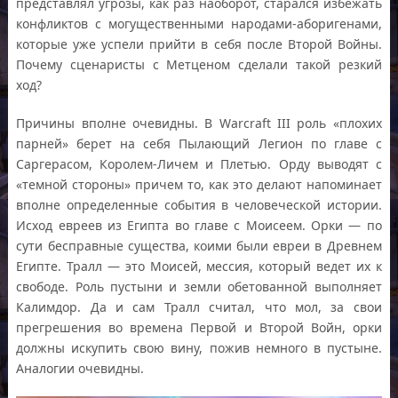
представлял угрозы, как раз наоборот, старался избежать
конфликтов с могущественными народами-аборигенами,
которые уже успели прийти в себя после Второй Войны.
Почему сценаристы с Метценом сделали такой резкий
ход?
Причины вполне очевидны. В Warcraft III роль «плохих
парней» берет на себя Пылающий Легион по главе с
Саргерасом, Королем-Личем и Плетью. Орду выводят с
«темной стороны» причем то, как это делают напоминает
вполне определенные события в человеческой истории.
Исход евреев из Египта во главе с Моисеем. Орки — по
сути бесправные существа, коими были евреи в Древнем
Египте. Тралл — это Моисей, мессия, который ведет их к
свободе. Роль пустыни и земли обетованной выполняет
Калимдор. Да и сам Тралл считал, что мол, за свои
прегрешения во времена Первой и Второй Войн, орки
должны искупить свою вину, пожив немного в пустыне.
Аналогии очевидны.