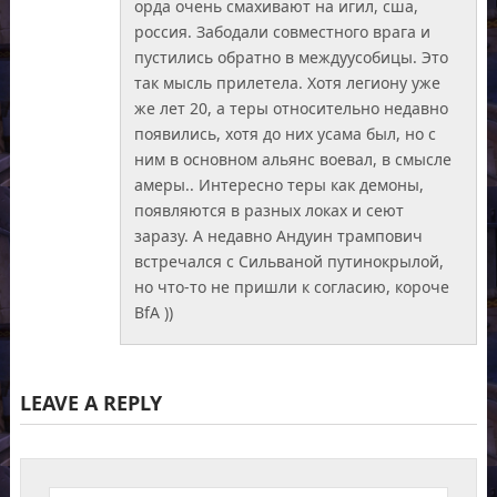
орда очень смахивают на игил, сша,
россия. Забодали совместного врага и
пустились обратно в междуусобицы. Это
так мысль прилетела. Хотя легиону уже
же лет 20, а теры относительно недавно
появились, хотя до них усама был, но с
ним в основном альянс воевал, в смысле
амеры.. Интересно теры как демоны,
появляются в разных локах и сеют
заразу. А недавно Андуин трампович
встречался с Сильваной путинокрылой,
но что-то не пришли к согласию, короче
BfA ))
LEAVE A REPLY