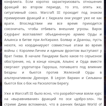
конфликта. Если коротко характеризовать отношения
фракций во втором периоде, то это, опять же,
ситуативный союз. Warcraft III проходит под знаком
примирения фракций и с Хиджала они уходят уже не как
враги. Впоследствии им все время приходится
союзничать, чтобы отбивать внешние угрозы. Варок
Саурфанг возглавляет объединенную армию Орды и
Альянса в битве при Ан’Кираже. Болвар и Дранош, пусть
нехотя, но координируют совместные атаки во время
войны с Королем-Личем и единым фронтом выступают у
Врат Гнева. В начале Пандарии было какое-то серьезное
обострение, но, в конце концов, Альянс и Орда вместе
свергают узурпатора Гарроша, попавшего под влияние
Бездны и бьются против Железной Орды в
альтернативном Дреноре. В Legion Вариан и Сильвана
бьются бок о бок на Расколотом Берегу.
Уже в Warcraft III было ясно, что разработчики взяли курс
на «выравнивание» фракций по оси «добро-зло». На
стриме Дима вспоминал, что в ранних билдах World of