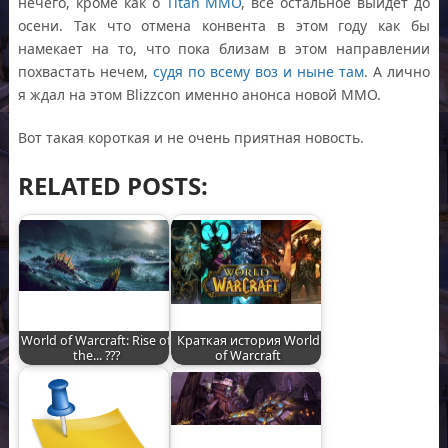
нечего, кроме как о
Titan MMO
, все остальное выйдет до
осени. Так что отмена конвента в этом году как бы
намекает на то, что пока близам в этом направлении
похвастать нечем,
судя по всему воз и ныне там
. А лично
я ждал на этом Blizzcon именно анонса новой ММО.
Вот такая короткая и не очень приятная новость.
RELATED POSTS:
World of Warcraft: Rise of
Краткая история World
the... ???
of Warcraft