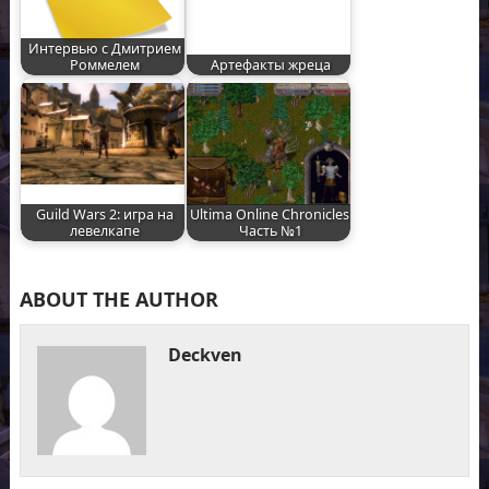
Интервью с Дмитрием
Роммелем
Артефакты жреца
Guild Wars 2: игра на
Ultima Online Chronicles.
левелкапе
Часть №1
ABOUT THE AUTHOR
Deckven