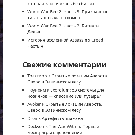
которая закончилась без битвы
World War Bee 2. Часть 3: Призрачные
титаны и осада на измор
World War Bee 2. Часть 2: Битва за
Дельв
История вселенной Assassin’s Creed.
Часть 4
Свежие комментарии
Трактирр
к
Скрытые локации Азерота.
Озеро в Элвиннском лесу
Ноунейм
к
Exordium: 53 системы для
новичков — спасение или пузырь?
Avoker
к
Скрытые локации Азерота.
Озеро в Элвиннском лесу
Dron
к
Артефакты шамана
Deckven
к
The War Within. Первый
месяц игры в дополнении