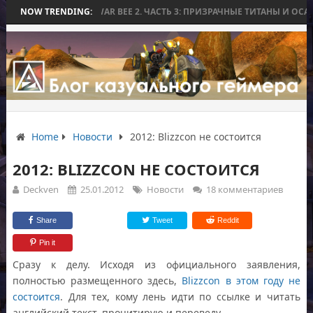
ИТВЫ
NOW TRENDING:
WORLD WAR BEE 2. ЧАСТЬ 3: ПРИЗРАЧНЫЕ ТИТАНЫ И ОСАДА Н
Home
Новости
2012: Blizzcon не состоится
2012: BLIZZCON НЕ СОСТОИТСЯ
Deckven
25.01.2012
Новости
18 комментариев
Share
Tweet
Reddit
Pin it
Сразу к делу. Исходя из официального заявления,
полностью размещенного здесь,
Blizzcon в этом году не
состоится
. Для тех, кому лень идти по ссылке и читать
английский текст, процитирую и переведу.