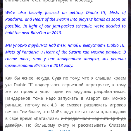
We’re also heavily focused on getting Diablo III, Mists of
Pandaria, and Heart of the Swarm into players’ hands as soon as
possible. In light of our jam-packed schedule, we’ve decided to
hold the next BlizzCon in 2013.
Мы упорно трудимся над тем, чтобы выпустить Diablo III,
Mists of Pandaria и Heart of the Swarm как можно раньше. В
свете того, что у нас конкретная запарка, мы решили
организовать Blizzcon в 2013 году.
Как бы яснее некуда. Судя по тому, что я слышал краем
уха Diablo III подверглось серьезной перетряске, к тому
же из проекта ушел один из ведущих разработчиков.
Пандаренов тоже надо запускать в Азерот как можно
раньше, потому как 4.3 не сможет развлекать игроков
вечно. Тем более, что MoP я ждут не так сильно, как ждали
в свое время «Катаклизм»
и продолжали фармить ЦЛК до
декабря
. По большому счету и рассказывать близзам