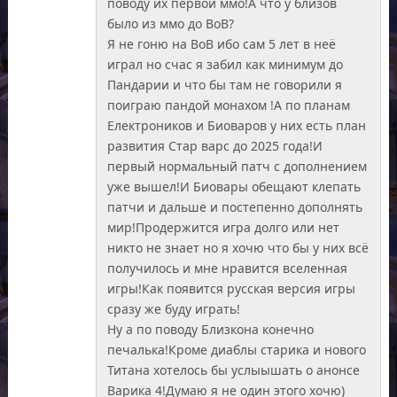
поводу их первой ммо!А что у близов
было из ммо до ВоВ?
Я не гоню на ВоВ ибо сам 5 лет в неё
играл но счас я забил как минимум до
Пандарии и что бы там не говорили я
поиграю пандой монахом !А по планам
Електроников и Биоваров у них есть план
развития Стар варс до 2025 года!И
первый нормальный патч с дополнением
уже вышел!И Биовары обещают клепать
патчи и дальше и постепенно дополнять
мир!Продержится игра долго или нет
никто не знает но я хочю что бы у них всё
получилось и мне нравится вселенная
игры!Как появится русская версия игры
сразу же буду играть!
Ну а по поводу Близкона конечно
печалька!Кроме диаблы старика и нового
Титана хотелось бы услыышать о анонсе
Варика 4!Думаю я не один этого хочю)