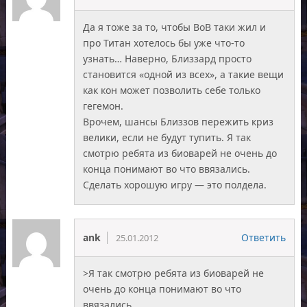
Да я тоже за то, чтобы ВоВ таки жил и
про Титан хотелось бы уже что-то
узнать… Наверно, Близзард просто
становится «одной из всех», а такие вещи
как кон может позволить себе только
гегемон.
Врочем, шансы Близзов пережить криз
велики, если не будут тупить. Я так
смотрю ребята из биоварей не очень до
конца понимают во что ввязались.
Сделать хорошую игру — это полдела.
ank
Ответить
25.01.2012
>Я так смотрю ребята из биоварей не
очень до конца понимают во что
ввязались.