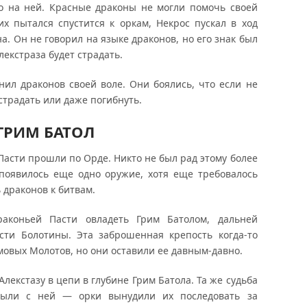
ко на ней. Красные драконы не могли помочь своей
них пытался спустится к оркам, Некрос пускал в ход
. Он не говорил на языке драконов, но его знак был
лекстраза будет страдать.
нил драконов своей воле. Они боялись, что если не
страдать или даже погибнуть.
ГРИМ БАТОЛ
Пасти прошли по Орде. Никто не был рад этому более
 появилось еще одно оружие, хотя еще требовалось
 драконов к битвам.
аконьей Пасти овладеть Грим Батолом, дальней
сти Болотины. Эта заброшенная крепость когда-то
овых Молотов, но они оставили ее давным-давно.
лекстазу в цепи в глубине Грим Батола. Та же судьба
 были с ней — орки вынудили их последовать за