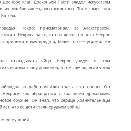
В Дреноре клан Драконьей Пасти владел искусством
и их них боевых ездовых животных. Тоже самое они
 Батола.
водья, Некрос присматривал за Алекстразой.
тожить Некроса за то, что он делал, но пока Некрос
а причинить ему вреда и, более того — угрожал ее
ала откладывать яйца. Некрос увидел в этом
ть верных клану драконов, в том случае, если у них
наблюдал за рабством Алекстразы со стороны. Он
ь Некросу, как обращаться с красными драконами.
новое оружие. Он знал, что сердце Хранительницы
ймет, что ее дети стали орудием войны.
ом ее мучений.