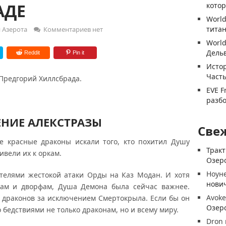
АДЕ
котор
World
титан
 Азерота
Комментариев нет
World
Дель
Reddit
Pin it
Истор
Часть
 Предгорий Хиллсбрада.
EVE F
разб
ЕНИЕ АЛЕКСТРАЗЫ
Све
е красные драконы искали того, кто похитил Душу
Трак
ивели их к оркам.
Озеро
Ноун
етелями жестокой атаки Орды на Каз Модан. И хотя
нови
омам и дворфам, Душа Демона была сейчас важнее.
Avoke
 драконов за исключением Смертокрыла. Если бы он
Озеро
о бедствиями не только драконам, но и всему миру.
Dron