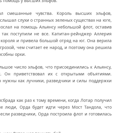
ть помощь у высших эльфов.
л смешанные чувства. Король высших эльфов,
слышал слухи о странных зеленых существах на юге,
 послал на помощь Альянсу небольшой флот, оставив
о так поступили не все. Капитан-рейнджер Аллерия
короля и привела большой отряд на юг. Она верила
угрозой, чем считает ее народ, и поэтому она решила
особны орки.
льшое число эльфов, что присоединились к Альянсу,
. Он приветствовал их с открытыми объятиями.
 нужны как лучники, разведчики и силы поддержки
брада как раз к тому времени, когда Лотар получил
ие люди, Орда будет идти через Мост Тандола, что
несли разведчики, Орда построила флот и готовилась