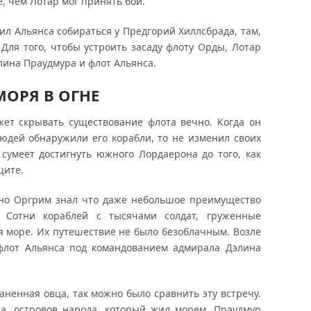
, чем Лотар мог принять бой.
ил Альянса собираться у Предгорий Хиллсбрада, там,
 Для того, чтобы устроить засаду флоту Орды, Лотар
ина Праудмура и флот Альянса.
МОРЯ В ОГНЕ
жет скрывать существование флота вечно. Когда он
людей обнаружили его корабли, то не изменил своих
сумеет достигнуть южного Лордаерона до того, как
щите.
но Оргрим знал что даже небольшое преимущество
. Сотни кораблей с тысячами солдат, груженные
 море. Их путешествие не было безоблачным. Возле
 флот Альянса под командованием адмирала Дэлина
аненная овца, так можно было сравнить эту встречу.
са, островов народа, который жил морем. Праудмур