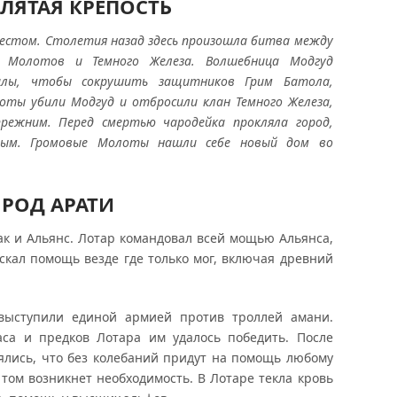
ЛЯТАЯ КРЕПОСТЬ
местом
.
Столетия назад здесь произошла битва между
х Молотов и Темного Железа
.
Волшебница Модгуд
илы
,
чтобы сокрушить защитников Грим Батола
,
оты убили Модгуд и отбросили клан Темного Железа
,
прежним
.
Перед смертью чародейка прокляла город
,
ным
.
Громовые Молоты нашли себе новый дом во
РОД АРАТИ
как и Альянс. Лотар командовал всей мощью Альянса,
искал помощь везде где только мог, включая древний
ыступили единой армией против троллей амани.
ласа и предков Лотара им удалось победить. После
ялись, что без колебаний придут на помощь любому
 том возникнет необходимость. В Лотаре текла кровь