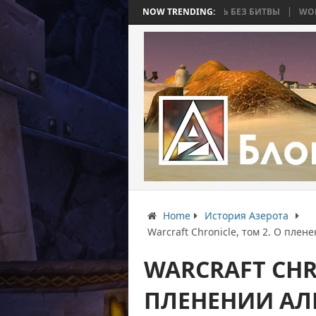
СТЬ 4: ВОЙНА, КОТОРАЯ ЗАКОНЧИЛАСЬ БЕЗ БИТВЫ
NOW TRENDING:
WORLD WAR BEE 
Home
История Азерота
Warcraft Chronicle, том 2. О пле
WARCRAFT CHRO
ПЛЕНЕНИИ АЛ