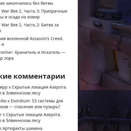
ая закончилась без битвы
 War Bee 2. Часть 3: Призрачные
ы и осада на измор
 War Bee 2. Часть 2: Битва за
в
ия вселенной Assassin’s Creed.
 4
rontier: Хранитель и Искатель —
ор лора
жие комментарии
тирр
к
Скрытые локации Азерота.
 в Элвиннском лесу
ейм
к
Exordium: 53 системы для
чков — спасение или пузырь?
r
к
Скрытые локации Азерота.
 в Элвиннском лесу
к
Артефакты шамана