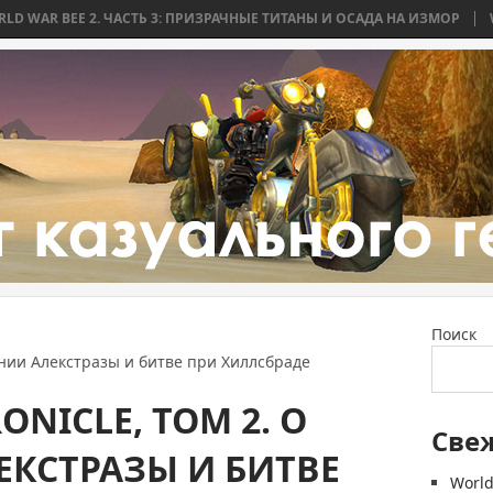
2. ЧАСТЬ 3: ПРИЗРАЧНЫЕ ТИТАНЫ И ОСАДА НА ИЗМОР
WORLD WAR BE
Поиск
нении Алекстразы и битве при Хиллсбраде
NICLE, ТОМ 2. О
Све
ЕКСТРАЗЫ И БИТВЕ
World