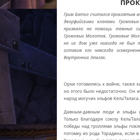
ПРОК
Грим Батол считался проклятым 
дворфийскими кланами Громовы
призвала на помощь темные с
Громовых Молотов
.
Громовые Мол
но их дом уже никогда не был 
оставив его навсегда осквернен
Внутренних Землях
.
Орки готовились к войне, также 
но этого было недостаточно. Он 
народ могучих эльфов Кель’Таласа.
Давным-давным люди и эльфы в
Только благодаря союзу Кель’Та
победы над троллями эльфы покл
потомку из рода Торадина, если в