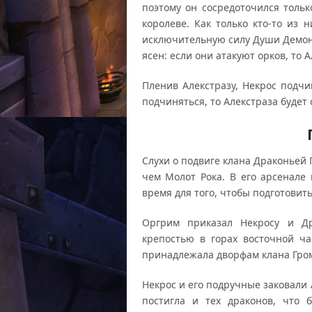
поэтому он сосредоточился толь
королеве. Как только кто-то из 
исключительную силу Души Демона
ясен: если они атакуют орков, то А
Пленив Алекстразу, Некрос подчи
подчиняться, то Алекстраза будет 
Слухи о подвиге клана Драконьей 
чем Молот Рока. В его арсенале
время для того, чтобы подготовить
Оргрим приказал Некросу и Др
крепостью в горах восточной ча
принадлежала дворфам клана Гром
Некрос и его подручные заковали А
постигла и тех драконов, что