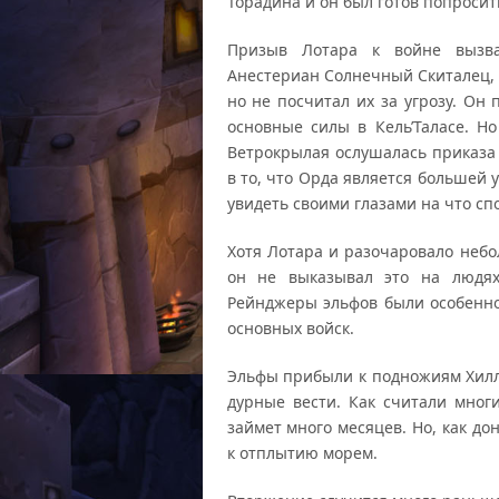
Торадина и он был готов попроси
Призыв Лотара к войне вызва
Анестериан Солнечный Скиталец, 
но не посчитал их за угрозу. Он
основные силы в Кель’Таласе. Н
Ветрокрылая ослушалась приказа 
в то, что Орда является большей 
увидеть своими глазами на что сп
Хотя Лотара и разочаровало небо
он не выказывал это на людях
Рейнджеры эльфов были особенно
основных войск.
Эльфы прибыли к подножиям Хиллс
дурные вести. Как считали мног
займет много месяцев. Но, как до
к отплытию морем.