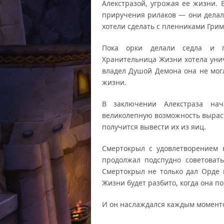
Алекстразой, угрожая ее жизни. 
приручения рилаков — они делал
хотели сделать с пленниками Грим
Пока орки делали седла и по
Хранительница Жизни хотела унич
владел Душой Демона она не могл
жизни.
В заключении Алекстраза нач
великолепную возможность вырасти
получится вывести их из яиц.
Смертокрыл с удовлетворением 
продолжал подспудно советоват
Смертокрыл не только дал Орде 
Жизни будет разбито, когда она по
И он наслаждался каждым момент