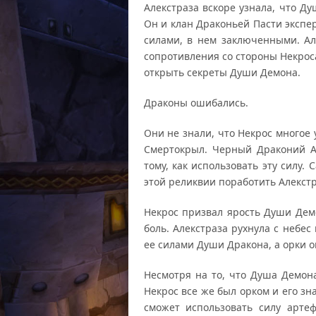
Алекстраза вскоре узнала, что Д
Он и клан Драконьей Пасти экспе
силами, в нем заключенными. Ал
сопротивления со стороны Некрос
открыть секреты Души Демона.
Драконы ошибались.
Они не знали, что Некрос многое
Смертокрыл. Черный Драконий А
тому, как использовать эту силу
этой реликвии поработить Алекстр
Некрос призвал ярость Души Дем
боль. Алекстраза рухнула с небес
ее силами Души Дракона, а орки о
Несмотря на то, что Душа Демона
Некрос все же был орком и его зн
сможет использовать силу арте