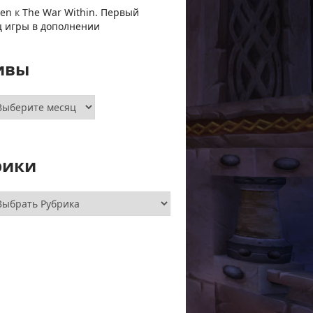
ven
к
The War Within. Первый
ц игры в дополнении
ивы
хивы
рики
брики