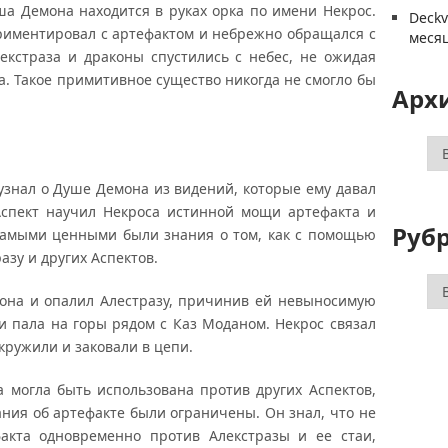
уша Демона находится в руках орка по имени Некрос.
Deck
риментировал с артефактом и небрежно обращался с
меся
екстраза и драконы спустились с небес, не ожидая
а. Такое примитивное существо никогда не смогло бы
Арх
Ар
 узнал о Душе Демона из видений, которые ему давал
спект научил Некроса истинной мощи артефакта и
Руб
. Самыми ценными были знания о том, как с помощью
азу и других Аспектов.
Ру
она и опалил Алестразу, причинив ей невыносимую
 и пала на горы рядом с Каз Моданом. Некрос связал
кружили и заковали в цепи.
 могла быть использована против других Аспектов,
ания об артефакте были ограничены. Он знал, что не
факта одновременно против Алекстразы и ее стаи,