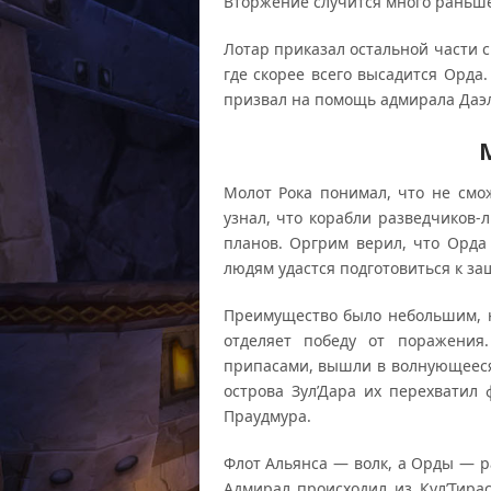
Вторжение случится много раньше
Лотар приказал остальной части с
где скорее всего высадится Орда.
призвал на помощь адмирала Даэл
Молот Рока понимал, что не смо
узнал, что корабли разведчиков-
планов. Оргрим верил, что Орда 
людям удастся подготовиться к за
Преимущество было небольшим, 
отделяет победу от поражения
припасами, вышли в волнующееся
острова Зул’Дара их перехватил
Праудмура.
Флот Альянса — волк, а Орды — р
Адмирал происходил из Кул’Тира