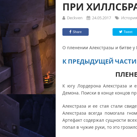
ПРИ ХИЛЛСБР
Deckven
24.05.2017
История
Share
Tweet
О пленении Алекстразы и битве у
К ПРЕДЫДУЩЕЙ ЧАСТИ
ПЛЕН
К югу Лордерона Алекстраза и е
Демона. Поиски в конце концов пр
Алекстраза и ее стая стали свид
Алекстраза всегда помогала гн
Артефакт содержал сущности всех
попал в чужие руки, то это грозил