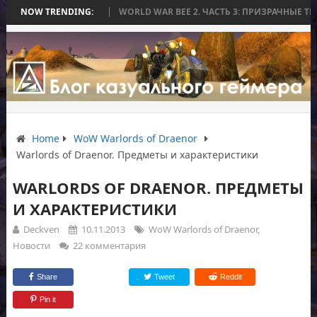
 БЕЗ БИТВЫ
NOW TRENDING:
WORLD WAR BEE 2. ЧАСТЬ 3: ПРИЗРАЧНЫЕ ТИТАНЫ И О
Home
WoW Warlords of Draenor
Warlords of Draenor. Предметы и характеристики
WARLORDS OF DRAENOR. ПРЕДМЕТЫ
И ХАРАКТЕРИСТИКИ
Deckven
10.11.2013
WoW Warlords of Draenor
,
Новости
22 комментария
Share
Tweet
Reddit
Pin it