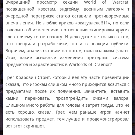
Вчерашний просмотр секции World of Warcrat,
посвященной квестам, эндгейму, военным лагерям т
очередной перетряске статов оставили противоречивые
впечатления. Не люблю криков «оказуалеле!!11», но если
говорить об изменениях в отношении экипировки других
слов почему-то не нахожу. И дело даже не только в том,
что говорили разработчики, но и в реакции публики.
Впрочем, анализ оставим на потом, пока изложим факты.
Итак, какие основные изменения претерпит система
предметов и характеристик в Warlords of Draenor?
Грег Крабович Стрит, который вел эту часть презентации
сказал, что игрокам слишком много приходится возиться с
предметами после их получения. Зачантить, вставить
камни, перековать, проапгрейдить очками валора.
Слишком много работы для головы и затрат голды. Это не
есть хорошо, сказал, Грег, чем раньше игрок начнет
использовать предмет, тем лучше и продемонстрировал
вот этот скриншот.