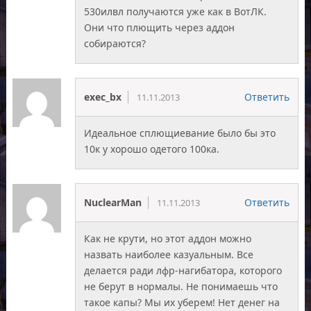
530илвл получаются уже как в ВотЛК.
Они что плющить через аддон
собираются?
exec_bx
Ответить
11.11.2013
Идеальное сплющиевание было бы это
10к у хорошо одетого 100ка.
NuclearMan
Ответить
11.11.2013
Как не крути, но этот аддон можно
назвать наиболее казуальным. Все
делается ради лфр-нагибатора, которого
не берут в нормалы. Не понимаешь что
такое капы? Мы их уберем! Нет денег на