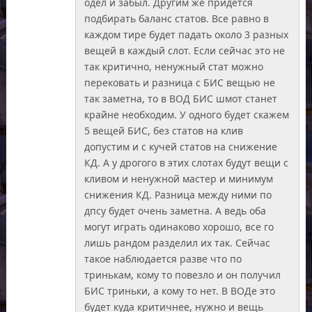
одел и забыл. Другим же придется
подбирать баланс статов. Все равно в
каждом тире будет падать около 3 разных
вещей в каждый слот. Если сейчас это не
так критично, ненужный стат можно
перековать и разница с БИС вещью не
так заметна, то в ВОД БИС шмот станет
крайне необходим. У одного будет скажем
5 вещей БИС, без статов на клив
допустим и с кучей статов на снижение
КД. А у дрогого в этих слотах будут вещи с
кливом и ненужной мастер и минимум
снижения КД. Разница между ними по
дпсу будет очень заметна. А ведь оба
могут играть одинаково хорошо, все го
лишь рандом разделил их так. Сейчас
такое наблюдается разве что по
тринькам, кому то повезло и он получил
БИС триньки, а кому то нет. В ВОДе это
будет куда критичнее, нужно и вещь