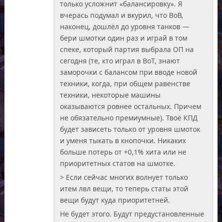
только усложнит «балансировку». Я
вчерась подумал и вкурил, что ВоВ,
наконец, дошлёл до уровня танков —
бери шмотки один раз и играй в том
спеке, который партия выбрала ОП на
сегодня (те, кто играл в ВоТ, знают
заморочки с балансом при вводе новой
техники, когда, при общем равенстве
техники, некоторые машины
оказываются ровнее остальных. Причем
не обязательно премиумные). Твоё КПД
будет зависеть только от уровня шмоток
и уменя тыкать в кнопочки. Никаких
больше потерь от +0,1% хита или не
приоритетных статов на шмотке.
> Если сейчас многих волнует только
итем лвл вещи, то теперь статы этой
вещи будут куда приоритетней.
Не будет этого. Будут предустановленные