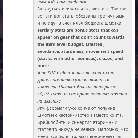
ныжный, нам придется
Заткнуться и жрать что дают, ога. Так как
вот эти вот статы обозваны третичными
и не идут в счет илвл бюджета шмотки.
Tertiary stats are bonus stats that can
appear on gear that don’t count towards
the item level budget. Lifesteal,
avoidance, sturdiness, movement speed
(stacks with other bonuses), cleave, and
more.
Твоё КПД будет зависеть только от
уровня шмоток и уменя тыкать в
кнопочки. Никаких больше потерь от
+0,1% хита или не приоритетных статов
на шмотке.
Угу, фаермаги уже кончают получив
шмотки с хастой/мастери вместо крита.
Брейкпойнты и синергия вторичных
статов то никуда не делись. Напомню, что
меняться будет только первичный стат