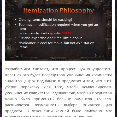
Разработчики считают, что процесс нужно упростить.
Делаться это будет посредством уменьшения количества
энчантов, дырок под камни в предметах и тем, что в 6.0
уберут перековку. Для того, чтобы компенсировать
уменьшение количества , сделают так, чтобы к предметам
можно было применять больше энчантов. То есть
расширяется возможность выбора энчантов для
предмета. В отношении камней было отмечено, что
дырок станет меньше, но камни станут мощнее.