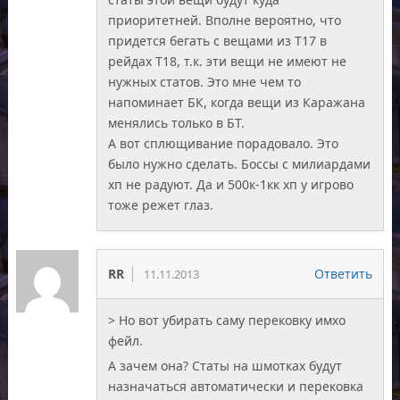
приоритетней. Вполне вероятно, что
придется бегать с вещами из Т17 в
рейдах Т18, т.к. эти вещи не имеют не
нужных статов. Это мне чем то
напоминает БК, когда вещи из Каражана
менялись только в БТ.
А вот сплющивание порадовало. Это
было нужно сделать. Боссы с милиардами
хп не радуют. Да и 500к-1кк хп у игрово
тоже режет глаз.
RR
Ответить
11.11.2013
> Но вот убирать саму перековку имхо
фейл.
А зачем она? Статы на шмотках будут
назначаться автоматически и перековка