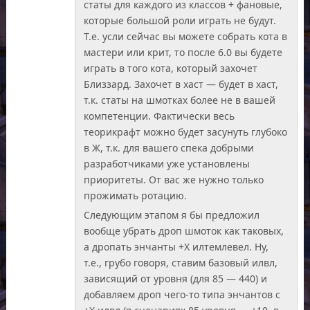
статы для каждого из классов + фановые,
которые большой роли играть не будут.
Т.е. усли сейчас вы можете собрать кота в
мастери или крит, то после 6.0 вы будете
играть в того кота, который захочет
Близзард. Захочет в хаст — будет в хаст,
т.к. статы на шмотках более не в вашей
компетенции. Фактически весь
теорикрафт можно будет засунуть глубоко
в Ж, т.к. для вашего спека добрыми
разработчиками уже установлены
приоритеты. От вас же нужно только
прожимать ротацию.
Следующим этапом я бы предложил
вообще убрать дроп шмоток как таковых,
а дропать энчанты +Х илтемлевел. Ну,
т.е., грубо говоря, ставим базовый илвл,
зависящий от уровня (для 85 — 440) и
добавляем дроп чего-то типа энчантов с