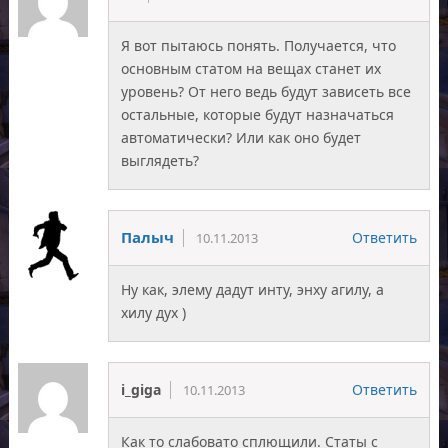
Я вот пытаюсь понять. Получается, что
основным статом на вещах станет их
уровень? От него ведь будут зависеть все
остальные, которые будут назначаться
автоматически? Или как оно будет
выглядеть?
Палыч
Ответить
10.11.2013
Ну как, элему дадут инту, энху агилу, а
хилу дух )
i_giga
Ответить
10.11.2013
Как то слабовато сплющили. Статы с