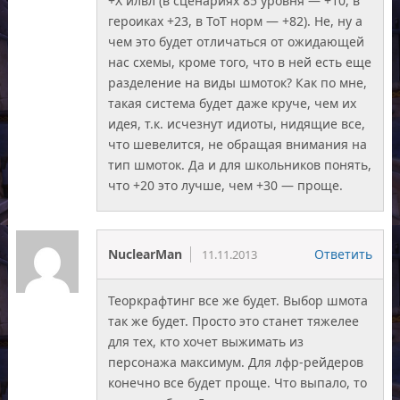
+Х илвл (в сценариях 85 уровня — +10, в
героиках +23, в ТоТ норм — +82). Не, ну а
чем это будет отличаться от ожидающей
нас схемы, кроме того, что в ней есть еще
разделение на виды шмоток? Как по мне,
такая система будет даже круче, чем их
идея, т.к. исчезнут идиоты, нидящие все,
что шевелится, не обращая внимания на
тип шмоток. Да и для школьников понять,
что +20 это лучше, чем +30 — проще.
NuclearMan
Ответить
11.11.2013
Теоркрафтинг все же будет. Выбор шмота
так же будет. Просто это станет тяжелее
для тех, кто хочет выжимать из
персонажа максимум. Для лфр-рейдеров
конечно все будет проще. Что выпало, то