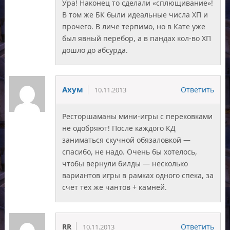
Ура! Наконец то сделали «сплющивание»!
В том же БК были идеальные числа ХП и
прочего. В личе терпимо, но в Кате уже
был явный перебор, а в пандах кол-во ХП
дошло до абсурда.
Ахум
Ответить
10.11.2013
Ресторшаманы мини-игры с перековками
не одобряют! После каждого КД
заниматься скучной обязаловкой —
спасибо, не надо. Очень бы хотелось,
чтобы вернули билды — несколько
вариантов игры в рамках одного спека, за
счет тех же чантов + камней.
RR
Ответить
10.11.2013