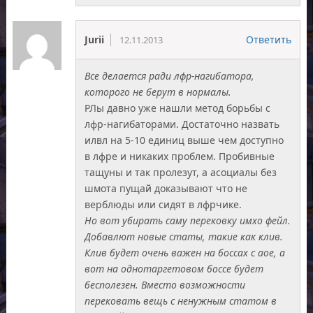
Jurii
Ответить
12.11.2013
Все делается ради лфр-нагибатора,
которого не берут в нормалы.
РЛы давно уже нашли метод борьбы с
лфр-нагибаторами. Достаточно назвать
илвл на 5-10 единиц выше чем доступно
в лфре и никаких проблем. Пробивные
тащуны и так пролезут, а асоциалы без
шмота пущай доказывают что не
верблюды или сидят в лфрчике.
Но вот убирать саму перековку имхо фейл.
Добавлют новые статы, такие как клив.
Клив будет очень важен на боссах с аое, а
вот на однотаргетовом боссе будет
бесполезен. Вместо возможности
перековать вещь с ненужным статом в