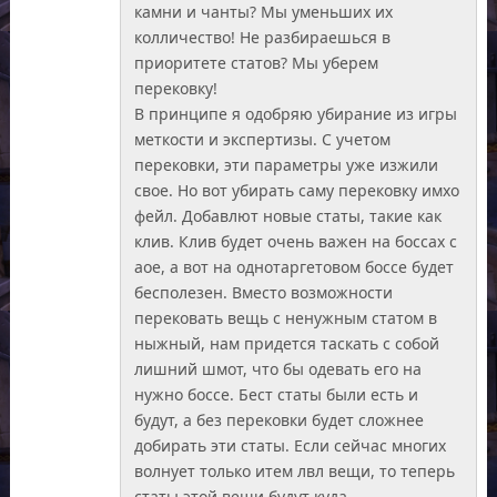
камни и чанты? Мы уменьших их
колличество! Не разбираешься в
приоритете статов? Мы уберем
перековку!
В принципе я одобряю убирание из игры
меткости и экспертизы. С учетом
перековки, эти параметры уже изжили
свое. Но вот убирать саму перековку имхо
фейл. Добавлют новые статы, такие как
клив. Клив будет очень важен на боссах с
аое, а вот на однотаргетовом боссе будет
бесполезен. Вместо возможности
перековать вещь с ненужным статом в
ныжный, нам придется таскать с собой
лишний шмот, что бы одевать его на
нужно боссе. Бест статы были есть и
будут, а без перековки будет сложнее
добирать эти статы. Если сейчас многих
волнует только итем лвл вещи, то теперь
статы этой вещи будут куда