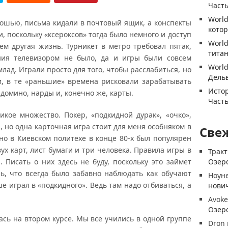
Часть
World
шью, письма кидали в почтовый ящик, а конспекты
котор
, поскольку «ксероксов» тогда было немного и доступ
World
сем другая жизнь. Турникет в метро требовал пятак,
титан
ния телевизором не было, да и игры были совсем
World
 млад. Играли просто для того, чтобы расслабиться, но
Дель
, в те «раньшие» времена рисковали зарабатывать
Истор
домино, нарды и, конечно же, карты.
Часть
ое множество. Покер, «подкидной дурак», «очко»,
 но одна карточная игра стоит для меня особняком в
Све
 но в Киевском политехе в конце 80-х был популярен
ух карт, лист бумаги и три человека. Правила игры в
Трак
 Писать о них здесь не буду, поскольку это займет
Озеро
ь, что всегда было забавно наблюдать как обучают
Ноун
е играл в «подкидного». Ведь там надо отбиваться, а
нови
Avoke
Озеро
ь на втором курсе. Мы все учились в одной группе
Dron