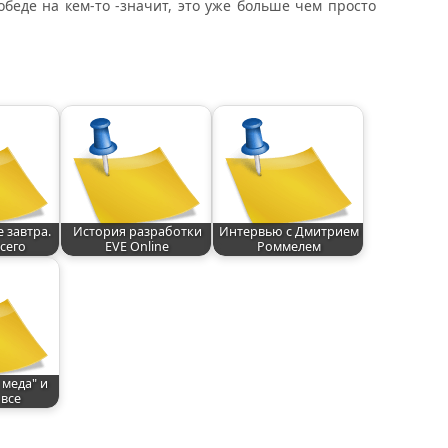
обеде на кем-то -значит, это уже больше чем просто
е завтра.
История разработки
Интервью с Дмитрием
сего
EVE Online
Роммелем
меда" и
 все