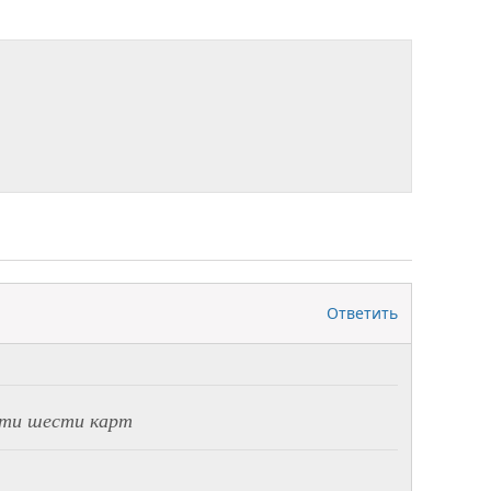
Ответить
ати шести карт