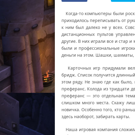
Когда-то компьютеры были роско
приходилось переписывать от руки
к ним был далеко не у всех. Сов
дистанционных пультов управле
другие. В них играли все и стар и
были и профессиональные игроки
деньги на этом. Шашки, шахматы, 
Карточных игр придумали велик
бридж. Список получится длинный,
этом ряду. Не знаю где как было,
преферанс. Колода из тридцати дв
преферанс — это отдельная тема.
слишком много места. Скажу лиш
новичка. Особенно того, кто раньш
здесь наоборот, забирать карты.
Наша игровая компания сложилас