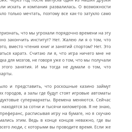
али искать и компания развалилась. О возможности
ло только мечтать, поэтому все как-то затухло само
признать, что мы угрохали порядочно времени на эту
но закончить институт? Нет. Жалею ли я о том, что
это, вместо чтения книг и занятий спортом? Нет. Это
ться каратэ. Считаю ли я, что игра ничего мне не
дка для мозгов, не говоря уже о том, что мы получали
 этого занятия. И мы тогда не думали о том, что
карты.
ло и представить, что роскошные казино займут
х городов, а залы где будут стоят игровые автоматы
одуктовые супермаркеты. Времена меняются. Сейчас
 находятся за сотни и тысячи километров. Я не знаю,
реферанс, расписывая игру на бумаге, но я скучаю
мались этим. Ведь в конце концов неважно, где вы
 всего люди, с которыми вы проводите время. Если же