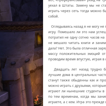
уехал в Штаты. Замену мы не ст
играть через сеть тогда можно бы
собой.
Оглядываясь назад я не могу не 
игру. Помешало ли это нам успеш
потратил не одну сотню часов на 
не мешало читать книги и занима
дала? Нет. Это была отличная заря
массу положительных эмоций от
проводим время впустую, играя в 
Двадцать лет назад трудно бы
лучшие дома в центральных частя
станут также обыденны как и пр
можно играть с друзьями, которые
играют ли нынешние студенты в п
по тем временам, когда мы зани
играете, а с кем. Игра это прежде