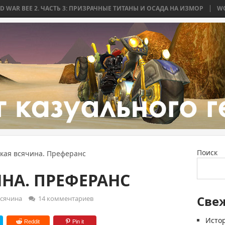
 ЧАСТЬ 3: ПРИЗРАЧНЫЕ ТИТАНЫ И ОСАДА НА ИЗМОР
WORLD WAR BEE 
Поиск
кая всячина. Преферанс
НА. ПРЕФЕРАНС
Све
всячина
14 комментариев
Истор
Reddit
Pin it