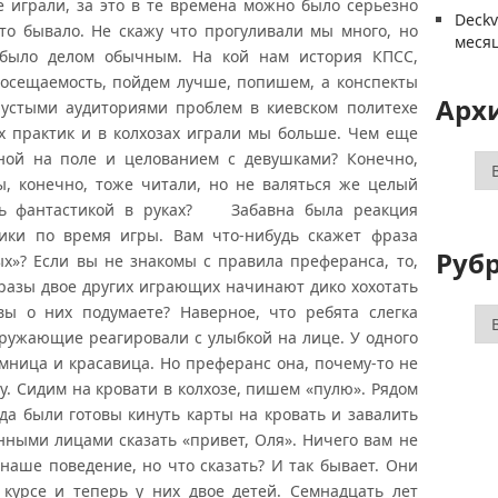
 играли, за это в те времена можно было серьезно
Deck
сто бывало. Не скажу что прогуливали мы много, но
меся
 было делом обычным. На кой нам история КПСС,
посещаемость, пойдем лучше, попишем, а конспекты
Арх
пустыми аудиториями проблем в киевском политехе
х практик и в колхозах играли мы больше. Чем еще
ной на поле и целованием с девушками? Конечно,
Ар
ы, конечно, тоже читали, но не валяться же целый
дь фантастикой в руках?
Забавна была реакция
ки по время игры. Вам что-нибудь скажет фраза
Руб
х»? Если вы не знакомы с правила преферанса, то,
 фразы двое других играющих начинают дико хохотать
 вы о них подумаете? Наверное, что ребята слегка
Ру
кружающие реагировали с улыбкой на лице. У одного
мница и красавица. Но преферанс она, почему-то не
у. Сидим на кровати в колхозе, пишем «пулю». Рядом
да были готовы кинуть карты на кровать и завалить
нными лицами сказать «привет, Оля». Ничего вам не
наше поведение, но что сказать? И так бывает. Они
курсе и теперь у них двое детей. Семнадцать лет