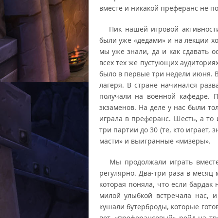
вместе и никакой преферанс не п
Пик нашей игровой активности 
были уже «дедами» и на лекции х
мы уже знали, да и как сдавать 
всех тех же пустующих аудитория
было в первые три недели июня. В
лагеря. В стране начинался разв
получали на военной кафедре. 
экзаменов. На деле у нас были то
играла в преферанс. Шесть, а то
три партии до 30 (те, кто играет,
масти» и выигранные «мизеры».
Мы продолжали играть вместе е
регулярно. Два-три раза в месяц
которая поняла, что если бардак н
милой улыбкой встречала нас, 
кушали бутерброды, которые готов
вот, «преферансовый» рейд на тр