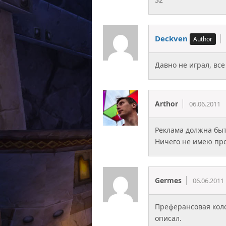
Deckven
Давно не играл, вс
Arthor
06.06.2011
Реклама должна быт
Ничего не имею про
Germes
06.06.2011
Преферансовая коло
описал.