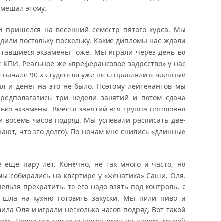
омешал этому.
пришелся на весенний семестр пятого курса. Мы
одили постольку-поскольку. Какие дипломы нас ждали
оставшиеся экзамены тоже. Мы играли через день во
х КПИ. Реальное же «преферансовое задроство» у нас
 начале 90-х студентов уже не отправляли в военные
ал и денег на это не было. Поэтому лейтенантов мы
Предполагались три недели занятий и потом сдача
лько экзамены. Вместо занятий вся группа поголовно
 и восемь часов подряд. Мы успевали расписать две-
 знают, что это долго). По ночам мне снились «длинные
ще пару лет. Конечно, не так много и часто, но
 мы собирались на квартире у «женатика» Саши. Оля,
ельзя прекратить, то его надо взять под контроль, с
и шла на кухню готовить закуски. Мы пили пиво и
ила Оля и играли несколько часов подряд. Вот такой
оих. Через год после выпуска один из наших друзей