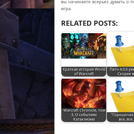
вы начинаете всерьез думать о п
игра.
RELATED POSTS:
Краткая история World
Патч 4.0.6 уж
of Warcraft
Скорее в
Warcraft Chronicle, том
3. О событиях
"Горошочек 
Катаклизма
все, все,