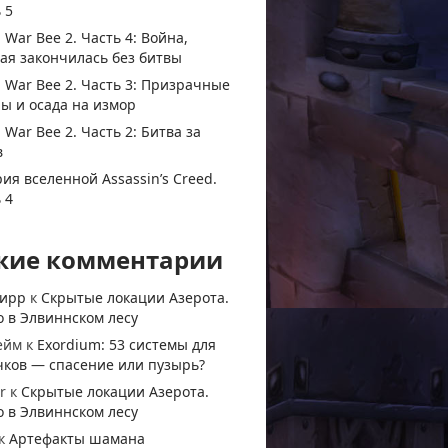
 5
 War Bee 2. Часть 4: Война,
ая закончилась без битвы
 War Bee 2. Часть 3: Призрачные
ы и осада на измор
 War Bee 2. Часть 2: Битва за
в
ия вселенной Assassin’s Creed.
 4
жие комментарии
тирр
к
Скрытые локации Азерота.
 в Элвиннском лесу
ейм
к
Exordium: 53 системы для
чков — спасение или пузырь?
r
к
Скрытые локации Азерота.
 в Элвиннском лесу
к
Артефакты шамана