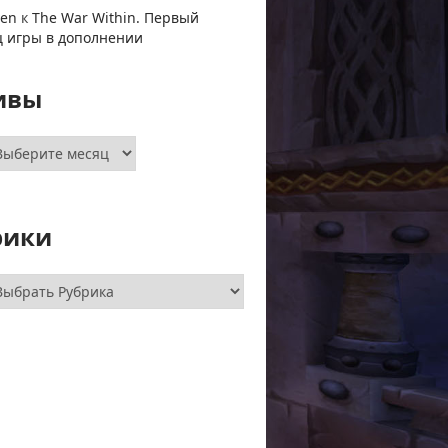
ven
к
The War Within. Первый
ц игры в дополнении
ивы
хивы
рики
брики