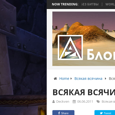
ТЬ 4: ВОЙНА, КОТОРАЯ ЗАКОНЧИЛАСЬ БЕЗ БИТВЫ
NOW TRENDING:
WORLD WAR BEE 2.
Home
Всякая всячина
Вся
ВСЯКАЯ ВСЯЧИ
Deckven
06.06.2011
Всякая 
Share
Tweet