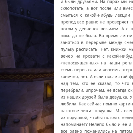
и были друзьями. На парах мы не
схлопотать, а вот после или вме
смыться с какой-нибудь лекции
препод все равно не проверяет 
потом у девченок возьмем. А с 
никогда не было. Во время летни
заняться в перерыве между сме
пульку расписать. Нет, книжки м
вечер на кровати с какой-нибу
«непосвященных» на наши репли
«семь первых» или «восемь вторы
конечно, нет. А если после этой
над тем, кто ее сказал, то что
перебрали. Впрочем, не всегда о
из наших друзей была девушка. У
любила. Как сейчас помню картин
наготове лежит подушка. Мы всег
их подушкой, чтобы потом с неви
напоминает? Нелепо было и ее и 
все равно поженились на пятом 