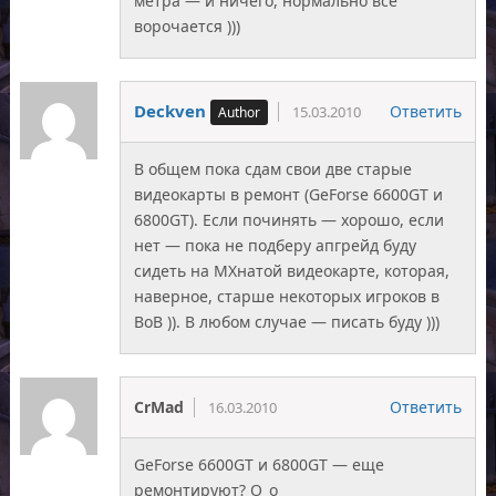
метра — и ничего, нормально все
ворочается )))
Deckven
Ответить
15.03.2010
В общем пока сдам свои две старые
видеокарты в ремонт (GeForse 6600GT и
6800GT). Если починять — хорошо, если
нет — пока не подберу апгрейд буду
сидеть на МХнатой видеокарте, которая,
наверное, старше некоторых игроков в
ВоВ )). В любом случае — писать буду )))
CrMad
Ответить
16.03.2010
GeForse 6600GT и 6800GT — еще
ремонтируют? О_о