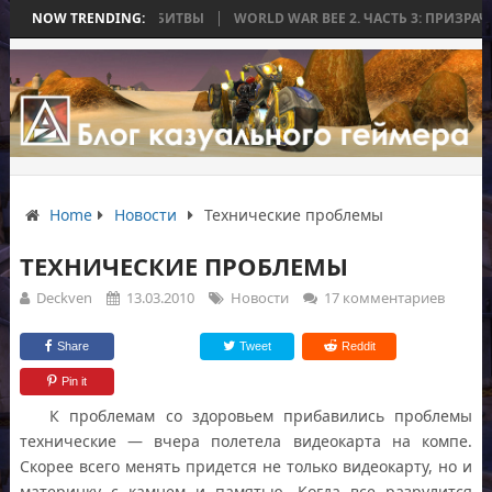
 ЗАКОНЧИЛАСЬ БЕЗ БИТВЫ
NOW TRENDING:
WORLD WAR BEE 2. ЧАСТЬ 3: ПРИЗРАЧНЫ
Home
Новости
Технические проблемы
ТЕХНИЧЕСКИЕ ПРОБЛЕМЫ
Deckven
13.03.2010
Новости
17 комментариев
Share
Tweet
Reddit
Pin it
К проблемам со здоровьем прибавились проблемы
технические — вчера полетела видеокарта на компе.
Скорее всего менять придется не только видеокарту, но и
материнку с камнем и памятью. Когда все разрулится