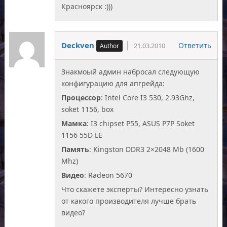
Красноярск :)))
Deckven
Ответить
21.03.2010
Знакмоый админ набросал следующую
конфигурацию для апгрейда:
Процессор
: Intel Core I3 530, 2.93Ghz,
soket 1156, box
Мамка
: I3 chipset P55, ASUS P7P Soket
1156 55D LE
Память
: Kingston DDR3 2×2048 Mb (1600
Mhz)
Видео
: Radeon 5670
Что скажете эксперты? Интересно узнать
от какого производителя лучше брать
видео?