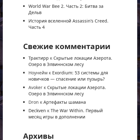
World War Bee 2. Часть 2: Битва за
Дельв
История вселенной Assassin’s Creed.
Часть 4
Свежие комментарии
Трактирр
к
Скрытые локации Азерота.
Озеро в Элвиннском лесу
Ноунейм
к
Exordium: 53 системы для
новичков — спасение или пузырь?
Avoker
к
Скрытые локации Азерота.
Озеро в Элвиннском лесу
Dron
к
Артефакты шамана
Deckven
к
The War Within. Первый
месяц игры в дополнении
Архивы