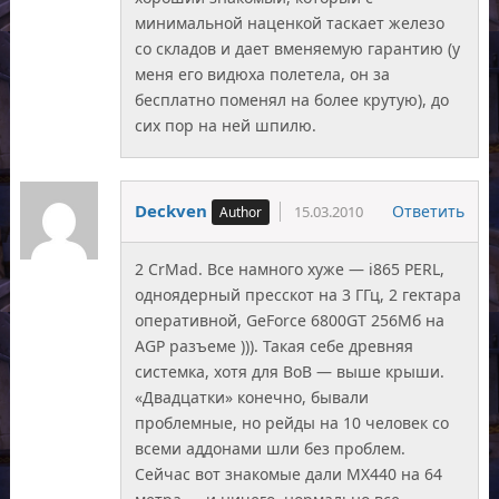
минимальной наценкой таскает железо
со складов и дает вменяемую гарантию (у
меня его видюха полетела, он за
бесплатно поменял на более крутую), до
сих пор на ней шпилю.
Deckven
Ответить
15.03.2010
2 CrMad. Все намного хуже — i865 PERL,
одноядерный пресскот на 3 ГГц, 2 гектара
оперативной, GeForce 6800GT 256Мб на
AGP разъеме ))). Такая себе древняя
системка, хотя для ВоВ — выше крыши.
«Двадцатки» конечно, бывали
проблемные, но рейды на 10 человек со
всеми аддонами шли без проблем.
Сейчас вот знакомые дали МХ440 на 64