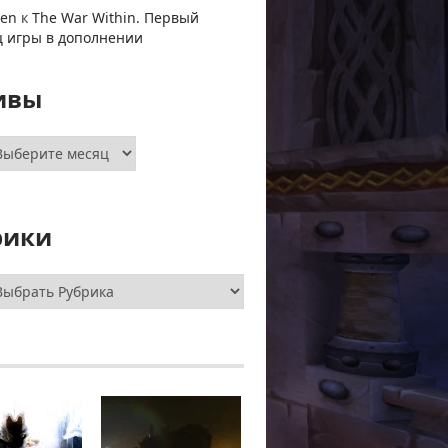
ven
к
The War Within. Первый
ц игры в дополнении
ивы
хивы
рики
брики