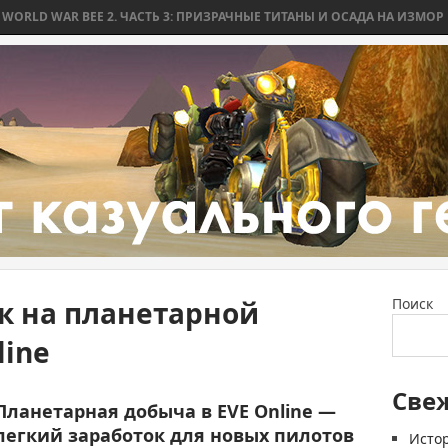
D WAR BEE 2. ЧАСТЬ 3: ПРИЗРАЧНЫЕ ТИТАНЫ И ОСАДА НА ИЗМОР
W
к на планетарной
Поиск
line
Све
Планетарная добыча в EVE Online —
легкий заработок для новых пилотов
Истор