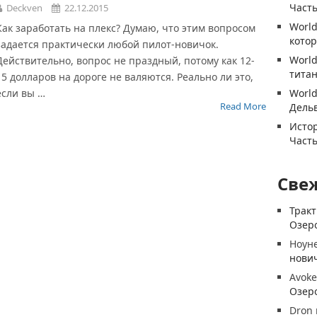
Часть
Deckven
22.12.2015
World
Как заработать на плекс? Думаю, что этим вопросом
котор
задается практически любой пилот-новичок.
World
Действительно, вопрос не праздный, потому как 12-
титан
15 долларов на дороге не валяются. Реально ли это,
если вы …
World
Read More
Дель
Истор
Часть
Све
Трак
Озеро
Ноун
нови
Avoke
Озеро
Dron