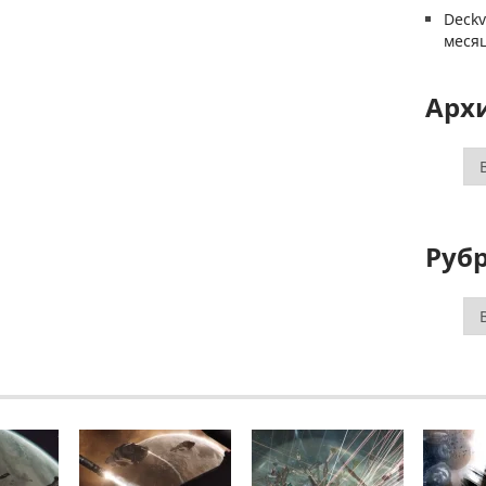
Deck
меся
Арх
Ар
Руб
Ру