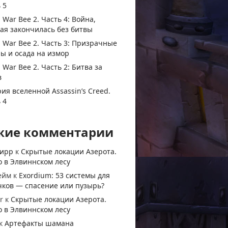
 5
 War Bee 2. Часть 4: Война,
ая закончилась без битвы
 War Bee 2. Часть 3: Призрачные
ы и осада на измор
 War Bee 2. Часть 2: Битва за
в
ия вселенной Assassin’s Creed.
 4
жие комментарии
тирр
к
Скрытые локации Азерота.
 в Элвиннском лесу
ейм
к
Exordium: 53 системы для
чков — спасение или пузырь?
r
к
Скрытые локации Азерота.
 в Элвиннском лесу
к
Артефакты шамана