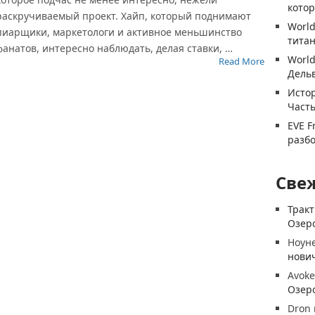
котор
раскручиваемый проект. Хайп, который поднимают
World
пиарщики, маркетологи и активное меньшинство
титан
фанатов, интересно наблюдать, делая ставки, …
World
Read More
Дель
Истор
Часть
EVE F
разб
Све
Трак
Озеро
Ноун
нови
Avoke
Озеро
Dron