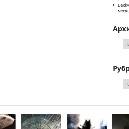
Deck
меся
Арх
Ар
Руб
Ру