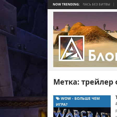
 BEE 2. ЧАСТЬ 4: ВОЙНА, КОТОРАЯ ЗАКОНЧИЛАСЬ БЕЗ БИТВЫ
NOW TRENDING:
WORL
Метка:
трейлер 
WOW - БОЛЬШЕ ЧЕМ
ИГРА?