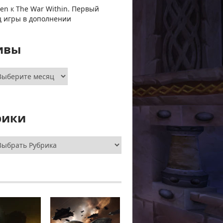
ven
к
The War Within. Первый
ц игры в дополнении
ивы
хивы
рики
брики