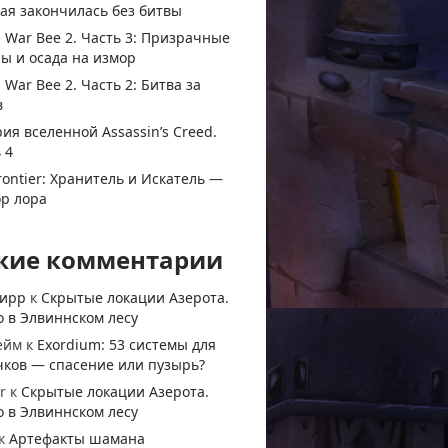
ая закончилась без битвы
 War Bee 2. Часть 3: Призрачные
ы и осада на измор
 War Bee 2. Часть 2: Битва за
в
ия вселенной Assassin’s Creed.
 4
rontier: Хранитель и Искатель —
ор лора
жие комментарии
тирр
к
Скрытые локации Азерота.
 в Элвиннском лесу
ейм
к
Exordium: 53 системы для
чков — спасение или пузырь?
r
к
Скрытые локации Азерота.
 в Элвиннском лесу
к
Артефакты шамана