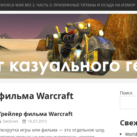
D WAR BEE 2. ЧАСТЬ 3: ПРИЗРАЧНЫЕ ТИТАНЫ И ОСАДА НА ИЗМОР
WO
фильма Warcraft
Поиск
Трейлер фильма Warcraft
Све
Deckven
16.07.2015
Раскрутка игры или фильма — это отдельное шоу,
World
которое подчас не менее интересно, нежели