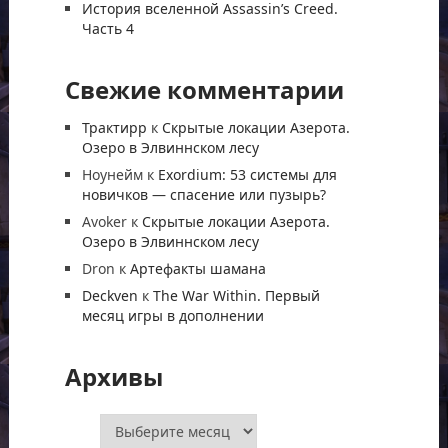
История вселенной Assassin’s Creed.
Часть 4
Свежие комментарии
Трактирр
к
Скрытые локации Азерота.
Озеро в Элвиннском лесу
Ноунейм
к
Exordium: 53 системы для
новичков — спасение или пузырь?
Avoker
к
Скрытые локации Азерота.
Озеро в Элвиннском лесу
Dron
к
Артефакты шамана
Deckven
к
The War Within. Первый
месяц игры в дополнении
Архивы
Архивы