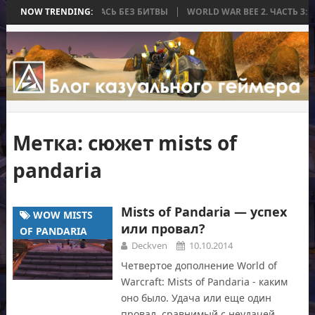
А, КОТОРАЯ ЗАКОНЧИЛАСЬ БЕЗ БИТВЫ
NOW TRENDING:
WORLD WAR BEE 2. ЧАСТЬ 3: 
Метка:
сюжет mists of
pandaria
Mists of Pandaria — успех
WOW MISTS
или провал?
OF PANDARIA
Deckven
10.10.2014
Четвертое дополнение World of
Warcraft: Mists of Pandaria - каким
оно было. Удача или еще один
провал, сравнимый с неудачей