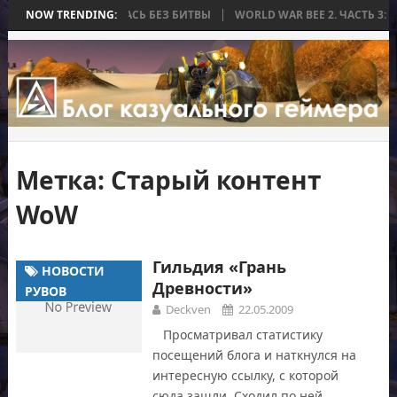
А, КОТОРАЯ ЗАКОНЧИЛАСЬ БЕЗ БИТВЫ
NOW TRENDING:
WORLD WAR BEE 2. ЧАСТЬ 3: 
Метка:
Старый контент
WoW
Гильдия «Грань
НОВОСТИ
Древности»
РУВОВ
Deckven
22.05.2009
Просматривал статистику
посещений блога и наткнулся на
интересную ссылку, с которой
сюда зашли. Сходил по ней