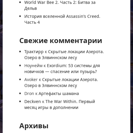
World War Bee 2. Часть 2: Битва за
Дельв
История вселенной Assassin’s Creed.
Часть 4
Свежие комментарии
Трактирр
к
Скрытые локации Азерота.
Озеро в Элвиннском лесу
Ноунейм
к
Exordium: 53 системы для
новичков — спасение или пузырь?
Avoker
к
Скрытые локации Азерота.
Озеро в Элвиннском лесу
Dron
к
Артефакты шамана
Deckven
к
The War Within. Первый
месяц игры в дополнении
Архивы