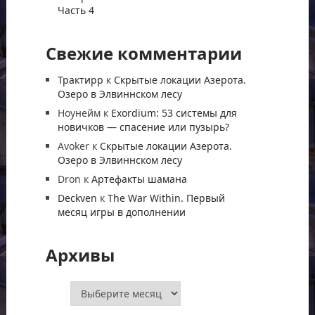
Часть 4
Свежие комментарии
Трактирр
к
Скрытые локации Азерота.
Озеро в Элвиннском лесу
Ноунейм
к
Exordium: 53 системы для
новичков — спасение или пузырь?
Avoker
к
Скрытые локации Азерота.
Озеро в Элвиннском лесу
Dron
к
Артефакты шамана
Deckven
к
The War Within. Первый
месяц игры в дополнении
Архивы
Архивы