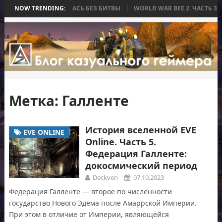
А, КОТОРАЯ ЗАКОНЧИЛАСЬ БЕЗ БИТВЫ
NOW TRENDING:
WORLD WAR BEE 2. ЧАСТЬ 3:
Метка:
Галленте
История вселенной EVE
EVE ONLINE
Online. Часть 5.
Федерация Галленте:
докосмический период
Deckven
07.10.2023
Федерация Галленте — второе по численности
государство Нового Эдема после Амаррской Империи.
При этом в отличие от Империи, являющейся