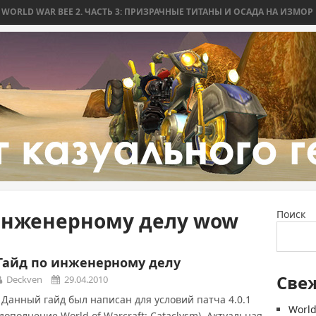
D WAR BEE 2. ЧАСТЬ 3: ПРИЗРАЧНЫЕ ТИТАНЫ И ОСАДА НА ИЗМОР
W
инженерному делу wow
Поиск
Гайд по инженерному делу
Све
Deckven
29.04.2010
Данный гайд был написан для условий патча 4.0.1
World
(дополнение World of Warcraft: Cataclysm). Актуальная