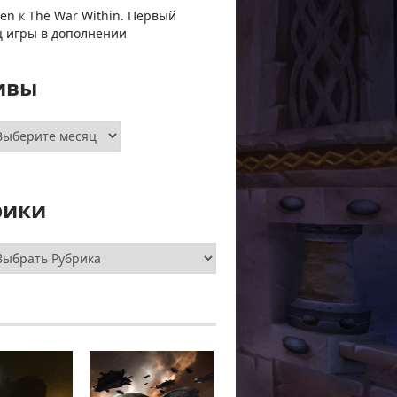
ven
к
The War Within. Первый
ц игры в дополнении
ивы
хивы
рики
брики