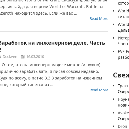
котор
версия гайда для версии World of Warcraft: Battle for
World
Azeroth находится здесь. Если же вас …
титан
Read More
World
Дель
Истор
Заработок на инженерном деле. Часть
Часть
2
EVE F
Deckven
16.03.2010
разб
О том, что на инженерном деле можно (и нужно)
прилично зарабатывать, я писал совсем недавно.
Све
Судя по всему, в патче 3.3.3 заработок на извечном
огне, который тянется из …
Трак
Read More
Озеро
Ноун
нови
Avoke
Озеро
Dron