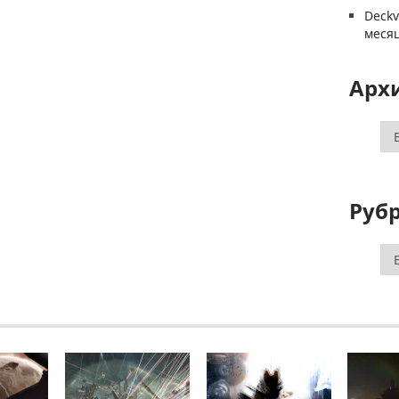
Deck
меся
Арх
Ар
Руб
Ру