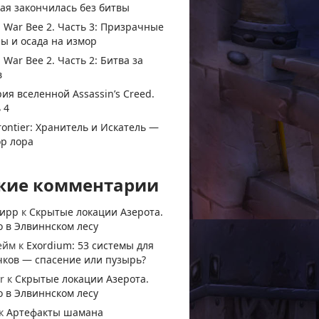
ая закончилась без битвы
 War Bee 2. Часть 3: Призрачные
ы и осада на измор
 War Bee 2. Часть 2: Битва за
в
ия вселенной Assassin’s Creed.
 4
rontier: Хранитель и Искатель —
ор лора
жие комментарии
тирр
к
Скрытые локации Азерота.
 в Элвиннском лесу
ейм
к
Exordium: 53 системы для
чков — спасение или пузырь?
r
к
Скрытые локации Азерота.
 в Элвиннском лесу
к
Артефакты шамана